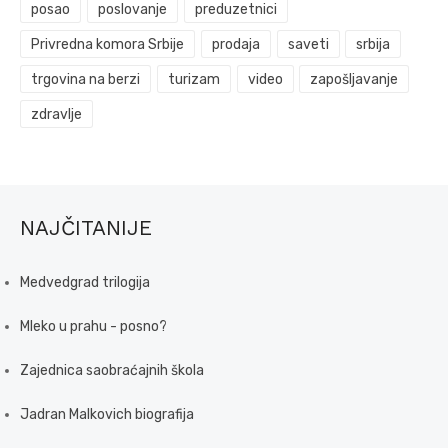
posao
poslovanje
preduzetnici
Privredna komora Srbije
prodaja
saveti
srbija
trgovina na berzi
turizam
video
zapošljavanje
zdravlje
NAJČITANIJE
Medvedgrad trilogija
Mleko u prahu - posno?
Zajednica saobraćajnih škola
Jadran Malkovich biografija