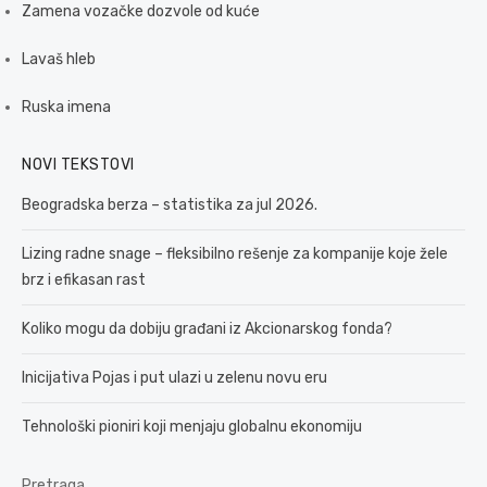
Zamena vozačke dozvole od kuće
Lavaš hleb
Ruska imena
NOVI TEKSTOVI
Beogradska berza – statistika za jul 2026.
Lizing radne snage – fleksibilno rešenje za kompanije koje žele
brz i efikasan rast
Koliko mogu da dobiju građani iz Akcionarskog fonda?
Inicijativa Pojas i put ulazi u zelenu novu eru
Tehnološki pioniri koji menjaju globalnu ekonomiju
Pretraga