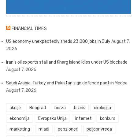
FINANCIAL TIMES
US economy unexpectedly sheds 23,000 jobs in July
August 7,
2026
Iran’s oil exports stall and Kharg Island idles under US blockade
August 7, 2026
Saudi Arabia, Turkey and Pakistan sign defence pact in Mecca
August 7, 2026
akcije
Beograd
berza
biznis
ekologija
ekonomija
Evropska Unija
internet
konkurs
marketing
mladi
penzioneri
poljoprivreda