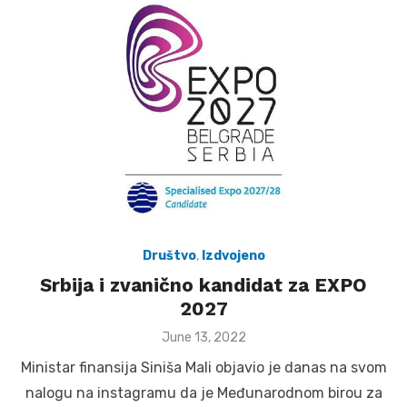
Društvo
,
Izdvojeno
Srbija i zvanično kandidat za EXPO
2027
Posted
June 13, 2022
on
Ministar finansija Siniša Mali objavio je danas na svom
nalogu na instagramu da je Međunarodnom birou za