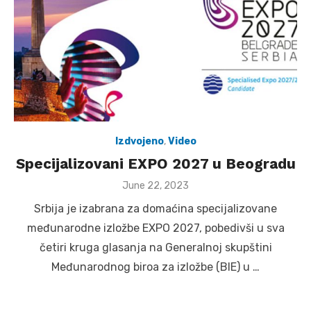
Izdvojeno
,
Video
Specijalizovani EXPO 2027 u Beogradu
Posted
June 22, 2023
on
Srbija je izabrana za domaćina specijalizovane
međunarodne izložbe EXPO 2027, pobedivši u sva
četiri kruga glasanja na Generalnoj skupštini
Međunarodnog biroa za izložbe (BIE) u …