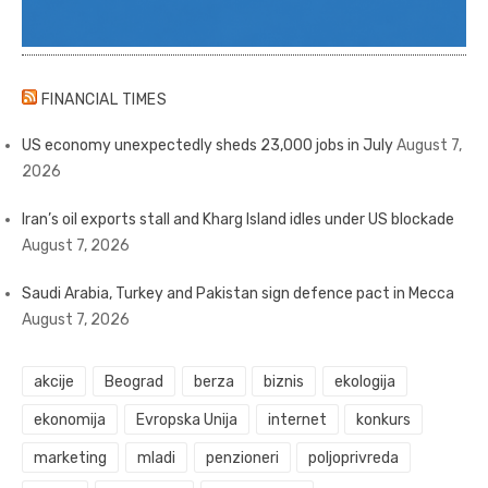
FINANCIAL TIMES
US economy unexpectedly sheds 23,000 jobs in July
August 7,
2026
Iran’s oil exports stall and Kharg Island idles under US blockade
August 7, 2026
Saudi Arabia, Turkey and Pakistan sign defence pact in Mecca
August 7, 2026
akcije
Beograd
berza
biznis
ekologija
ekonomija
Evropska Unija
internet
konkurs
marketing
mladi
penzioneri
poljoprivreda