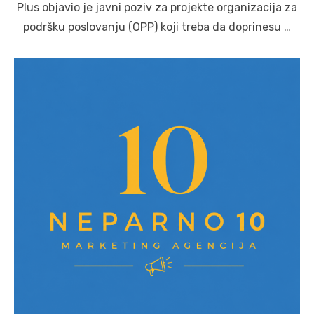
Plus objavio je javni poziv za projekte organizacija za
podršku poslovanju (OPP) koji treba da doprinesu …