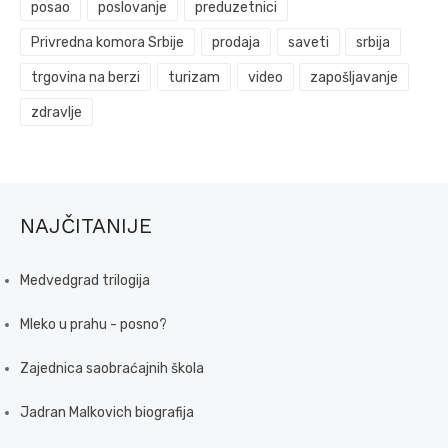
posao
poslovanje
preduzetnici
Privredna komora Srbije
prodaja
saveti
srbija
trgovina na berzi
turizam
video
zapošljavanje
zdravlje
NAJČITANIJE
Medvedgrad trilogija
Mleko u prahu - posno?
Zajednica saobraćajnih škola
Jadran Malkovich biografija