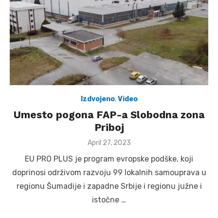
Izdvojeno
,
Video
Umesto pogona FAP-a Slobodna zona
Priboj
Posted
April 27, 2023
on
EU PRO PLUS je program evropske podške, koji
doprinosi održivom razvoju 99 lokalnih samouprava u
regionu Šumadije i zapadne Srbije i regionu južne i
istočne …