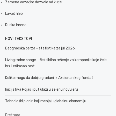
Zamena vozačke dozvole od kuće
Lavaš hleb
Ruska imena
NOVI TEKSTOVI
Beogradska berza – statistika za jul 2026.
Lizing radne snage – fleksibilno rešenje za kompanije koje žele
brz i efikasan rast
Koliko mogu da dobiju građani iz Akcionarskog fonda?
Inicijativa Pojas i put ulazi u zelenu novu eru
Tehnološki pioniri koji menjaju globalnu ekonomiju
Pretraga