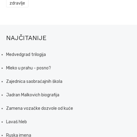
zdravlje
NAJČITANIJE
Medvedgrad trilogija
Mleko u prahu - posno?
Zajednica saobraćajnih škola
Jadran Malkovich biografija
Zamena vozačke dozvole od kuće
Lavaš hleb
Ruska imena