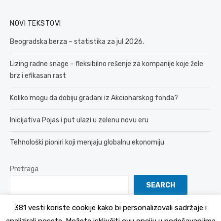
NOVI TEKSTOVI
Beogradska berza – statistika za jul 2026.
Lizing radne snage – fleksibilno rešenje za kompanije koje žele
brz i efikasan rast
Koliko mogu da dobiju građani iz Akcionarskog fonda?
Inicijativa Pojas i put ulazi u zelenu novu eru
Tehnološki pioniri koji menjaju globalnu ekonomiju
Pretraga
SEARCH
381 vesti koriste cookije kako bi personalizovali sadržaje i