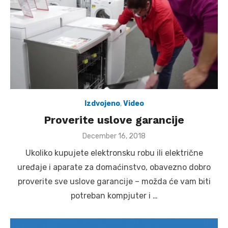
Izdvojeno
,
Video
Proverite uslove garancije
Posted
December 16, 2018
on
Ukoliko kupujete elektronsku robu ili električne
uređaje i aparate za domaćinstvo, obavezno dobro
proverite sve uslove garancije – možda će vam biti
potreban kompjuter i …