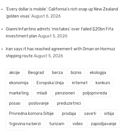
‘Every dollar is mobile’: California’s rich snap up New Zealand
‘golden visas’
August 6, 2026
Gianni Infantino admits ‘mistakes’ over failed $20bn Fifa
investment plan
August 5, 2026
Iran says it has reached agreement with Oman on Hormuz
shipping route
August 5, 2026
akcije
Beograd
berza
biznis
ekologija
ekonomija
Evropska Unija
internet
konkurs
marketing
mladi
penzioneri
poljoprivreda
posao
poslovanje
preduzetnici
Privredna komora Srbije
prodaja
saveti
srbija
trgovina na berzi
turizam
video
zapošljavanje