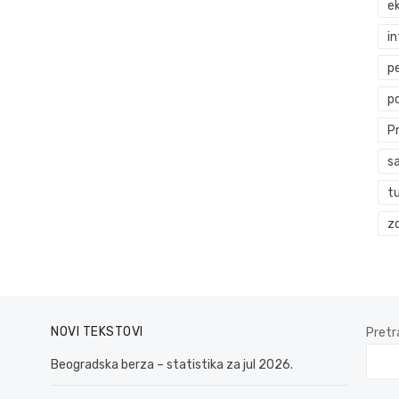
ek
i
p
p
P
s
t
zd
NOVI TEKSTOVI
Pretr
Beogradska berza – statistika za jul 2026.