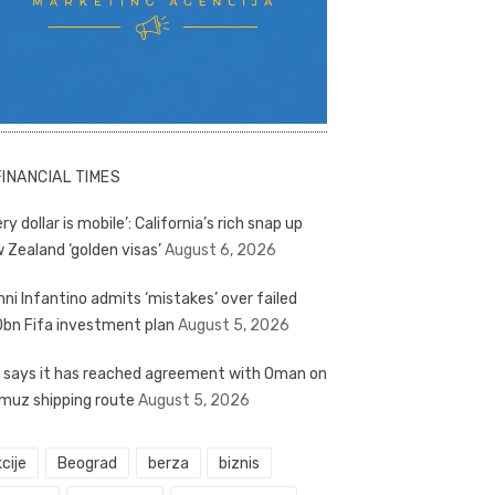
FINANCIAL TIMES
ry dollar is mobile’: California’s rich snap up
 Zealand ‘golden visas’
August 6, 2026
nni Infantino admits ‘mistakes’ over failed
bn Fifa investment plan
August 5, 2026
n says it has reached agreement with Oman on
muz shipping route
August 5, 2026
cije
Beograd
berza
biznis