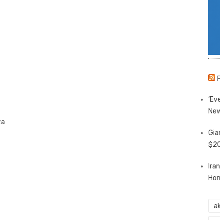
‘Eve
New
za
Gia
$20
Ira
Hor
ak