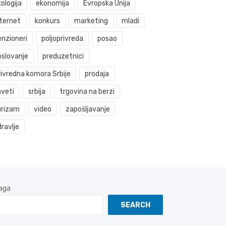
ologija
ekonomija
Evropska Unija
nternet
konkurs
marketing
mladi
enzioneri
poljoprivreda
posao
oslovanje
preduzetnici
rivredna komora Srbije
prodaja
aveti
srbija
trgovina na berzi
urizam
video
zapošljavanje
ravlje
aga
SEARCH