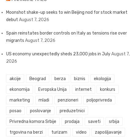
Moonshot shake-up seeks to win Beijing nod for stock market
debut
August 7, 2026
Spain reinstates border controls on Italy as tensions rise over
migrants
August 7, 2026
US economy unexpectedly sheds 23,000 jobs in July
August 7,
2026
akcije
Beograd
berza
biznis
ekologija
ekonomija
Evropska Unija
internet
konkurs
marketing
mladi
penzioneri
poljoprivreda
posao
poslovanje
preduzetnici
Privredna komora Srbije
prodaja
saveti
srbija
trgovina na berzi
turizam
video
zapošljavanje