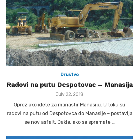
Društvo
Radovi na putu Despotovac – Manasija
Posted
July 22, 2018
on
Oprez ako idete za manastir Manasiju. U toku su
radovi na putu od Despotovca do Manasije – postavlja
se nov asfalt. Dakle, ako se spremate …