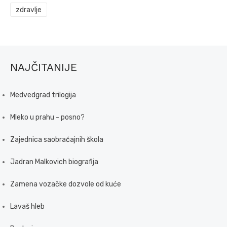
zdravlje
NAJČITANIJE
Medvedgrad trilogija
Mleko u prahu - posno?
Zajednica saobraćajnih škola
Jadran Malkovich biografija
Zamena vozačke dozvole od kuće
Lavaš hleb