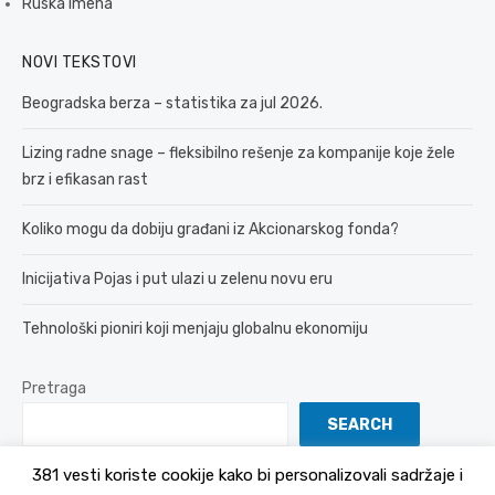
Ruska imena
NOVI TEKSTOVI
Beogradska berza – statistika za jul 2026.
Lizing radne snage – fleksibilno rešenje za kompanije koje žele
brz i efikasan rast
Koliko mogu da dobiju građani iz Akcionarskog fonda?
Inicijativa Pojas i put ulazi u zelenu novu eru
Tehnološki pioniri koji menjaju globalnu ekonomiju
Pretraga
SEARCH
381 vesti koriste cookije kako bi personalizovali sadržaje i