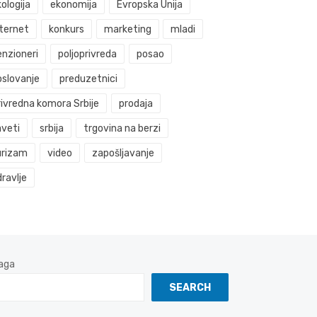
ologija
ekonomija
Evropska Unija
nternet
konkurs
marketing
mladi
enzioneri
poljoprivreda
posao
oslovanje
preduzetnici
rivredna komora Srbije
prodaja
aveti
srbija
trgovina na berzi
urizam
video
zapošljavanje
ravlje
aga
SEARCH