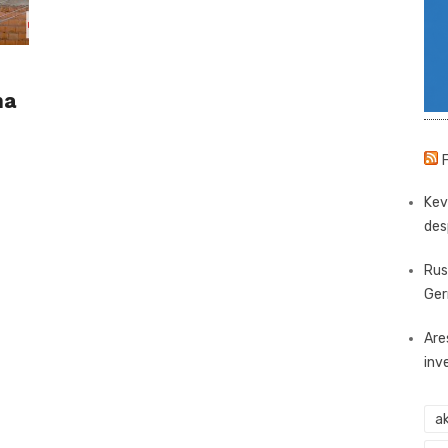
na
Kev
des
Rus
Ger
Are
inv
ak