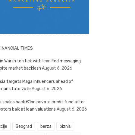
FINANCIAL TIMES
in Warsh to stick with lean Fed messaging
pite market backlash
August 6, 2026
sia targets Maga influencers ahead of
man state vote
August 6, 2026
s scales back €1bn private credit fund after
estors balk at loan valuations
August 6, 2026
cije
Beograd
berza
biznis