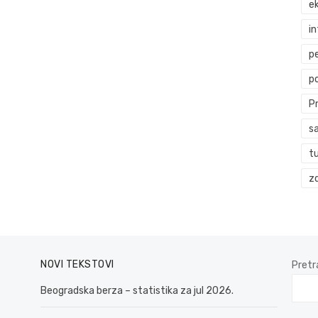
ek
i
p
p
P
s
t
zd
NOVI TEKSTOVI
Pretr
Beogradska berza – statistika za jul 2026.