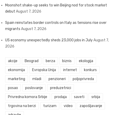
Moonshot shake-up seeks to win Beijing nod for stock market
debut
August 7, 2026
Spain reinstates border controls on Italy as tensions rise over
migrants
August 7, 2026
US economy unexpectedly sheds 23,000 jobs in July
August 7,
2026
akcije
Beograd
berza
biznis
ekologija
ekonomija
Evropska Unija
internet
konkurs
marketing
mladi
penzioneri
poljoprivreda
posao
poslovanje
preduzetnici
Privredna komora Srbije
prodaja
saveti
srbija
trgovina na berzi
turizam
video
zapošljavanje
zdravlje