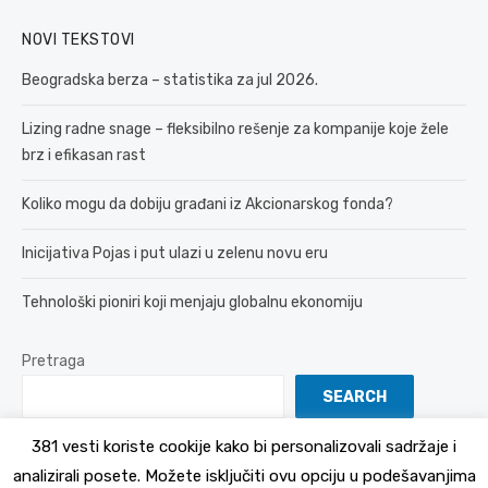
NOVI TEKSTOVI
Beogradska berza – statistika za jul 2026.
Lizing radne snage – fleksibilno rešenje za kompanije koje žele
brz i efikasan rast
Koliko mogu da dobiju građani iz Akcionarskog fonda?
Inicijativa Pojas i put ulazi u zelenu novu eru
Tehnološki pioniri koji menjaju globalnu ekonomiju
Pretraga
SEARCH
381 vesti koriste cookije kako bi personalizovali sadržaje i
analizirali posete. Možete isključiti ovu opciju u podešavanjima