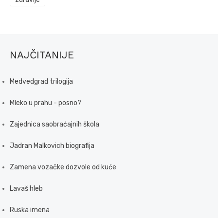
NAJČITANIJE
Medvedgrad trilogija
Mleko u prahu - posno?
Zajednica saobraćajnih škola
Jadran Malkovich biografija
Zamena vozačke dozvole od kuće
Lavaš hleb
Ruska imena