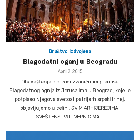
Društvo
,
Izdvojeno
Blagodatni oganj u Beogradu
Posted
April 2, 2015
on
Obaveštenje o prvom zvaničnom prenosu
Blagodatnog ognja iz Jerusalima u Beograd, koje je
potpisao Njegova svetost patrijarh srpski Irinej,
objavljujemo u celini. SVIM ARHIJEREJIMA,
SVEŠTENSTVU I VERNICIMA …