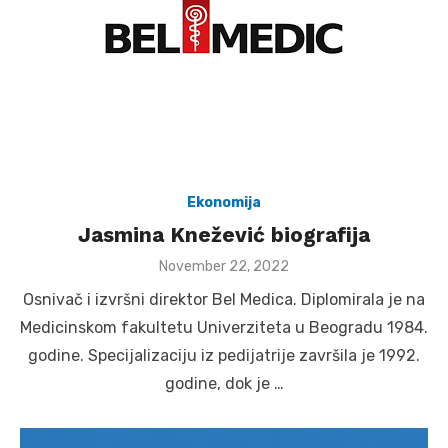
Ekonomija
Jasmina Knežević biografija
Posted
November 22, 2022
on
Osnivač i izvršni direktor Bel Medica. Diplomirala je na
Medicinskom fakultetu Univerziteta u Beogradu 1984.
godine. Specijalizaciju iz pedijatrije završila je 1992.
godine, dok je …