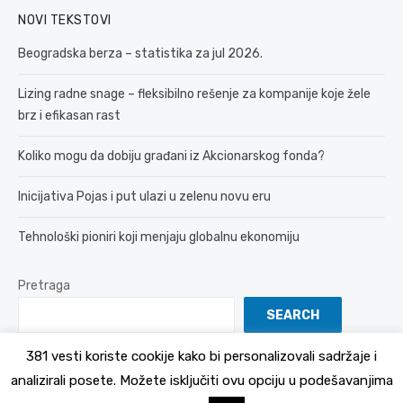
NOVI TEKSTOVI
Beogradska berza – statistika za jul 2026.
Lizing radne snage – fleksibilno rešenje za kompanije koje žele
brz i efikasan rast
Koliko mogu da dobiju građani iz Akcionarskog fonda?
Inicijativa Pojas i put ulazi u zelenu novu eru
Tehnološki pioniri koji menjaju globalnu ekonomiju
Pretraga
SEARCH
381 vesti koriste cookije kako bi personalizovali sadržaje i
analizirali posete. Možete isključiti ovu opciju u podešavanjima
© 2026 381 vesti
Politika Privatnosti