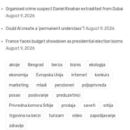
Organised crime suspect Daniel Kinahan extradited from Dubai
August 9, 2026
Could AI create a ‘permanent underclass’?
August 9, 2026
France faces budget showdown as presidential election looms
August 9, 2026
akcije
Beograd
berza
biznis
ekologija
ekonomija
Evropska Unija
internet
konkurs
marketing
mladi
penzioneri
poljoprivreda
posao
poslovanje
preduzetnici
Privredna komora Srbije
prodaja
saveti
srbija
trgovina na berzi
turizam
video
zapošljavanje
zdravlje