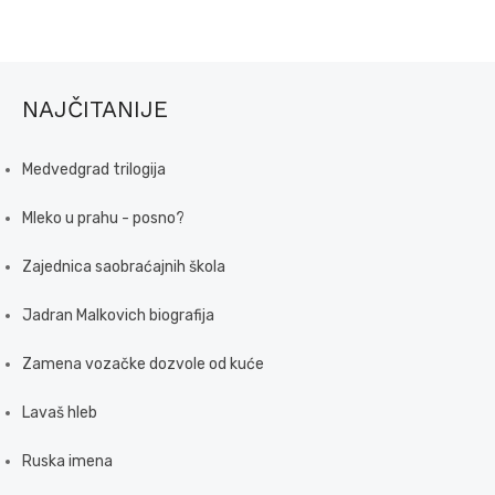
NAJČITANIJE
Medvedgrad trilogija
Mleko u prahu - posno?
Zajednica saobraćajnih škola
Jadran Malkovich biografija
Zamena vozačke dozvole od kuće
Lavaš hleb
Ruska imena