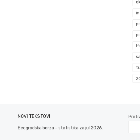
ek
i
p
p
P
s
t
zd
NOVI TEKSTOVI
Pretr
Beogradska berza – statistika za jul 2026.