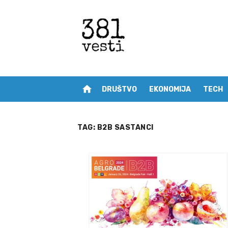
Skip
to
content
home
DRUŠTVO
EKONOMIJA
TECH
TAG:
B2B SASTANCI