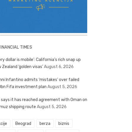
FINANCIAL TIMES
ry dollar is mobile’: California’s rich snap up
 Zealand ‘golden visas’
August 6, 2026
nni Infantino admits ‘mistakes’ over failed
bn Fifa investment plan
August 5, 2026
n says it has reached agreement with Oman on
muz shipping route
August 5, 2026
cije
Beograd
berza
biznis