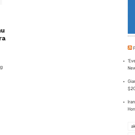
mu
ra
‘Eve
og
New
Gia
$20
Ira
Hor
ak