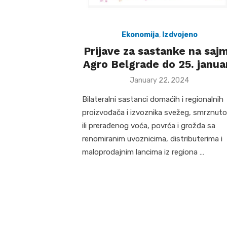
Ekonomija
,
Izdvojeno
Prijave za sastanke na saj
Agro Belgrade do 25. janua
Posted
January 22, 2024
on
Bilateralni sastanci domaćih i regionalnih
proizvođača i izvoznika svežeg, smrznut
ili prerađenog voća, povrća i grožđa sa
renomiranim uvoznicima, distributerima i
maloprodajnim lancima iz regiona …