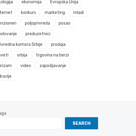
ologija
ekonomija
Evropska Unija
nternet
konkurs
marketing
mladi
enzioneri
poljoprivreda
posao
oslovanje
preduzetnici
rivredna komora Srbije
prodaja
aveti
srbija
trgovina na berzi
urizam
video
zapošljavanje
ravlje
aga
SEARCH