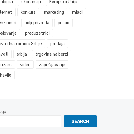
ologija
ekonomija
Evropska Unija
nternet
konkurs
marketing
mladi
enzioneri
poljoprivreda
posao
oslovanje
preduzetnici
rivredna komora Srbije
prodaja
aveti
srbija
trgovina na berzi
urizam
video
zapošljavanje
ravlje
aga
SEARCH