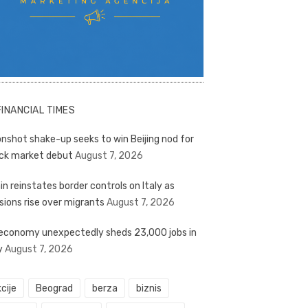
FINANCIAL TIMES
nshot shake-up seeks to win Beijing nod for
ck market debut
August 7, 2026
in reinstates border controls on Italy as
sions rise over migrants
August 7, 2026
economy unexpectedly sheds 23,000 jobs in
y
August 7, 2026
cije
Beograd
berza
biznis