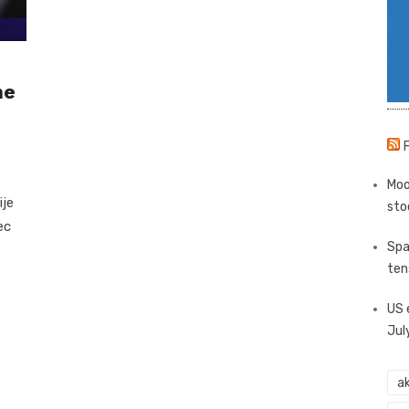
ne
Moo
ije
sto
ec
Spa
ten
US 
Jul
ak