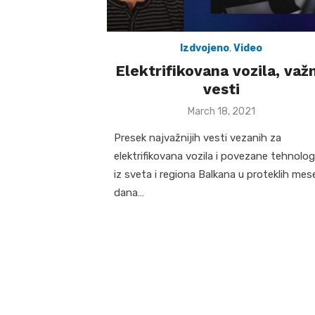
Izdvojeno
,
Video
Elektrifikovana vozila, važ
vesti
Posted
March 18, 2021
on
Presek najvažnijih vesti vezanih za
elektrifikovana vozila i povezane tehnolog
iz sveta i regiona Balkana u proteklih mes
dana…