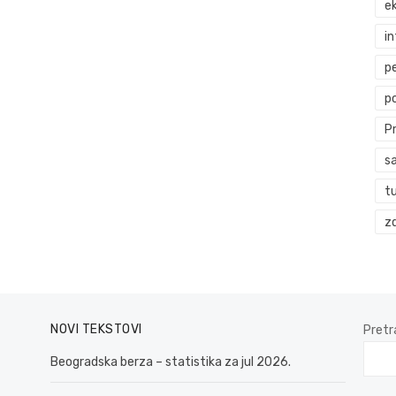
ek
i
p
p
P
s
t
zd
NOVI TEKSTOVI
Pretr
Beogradska berza – statistika za jul 2026.