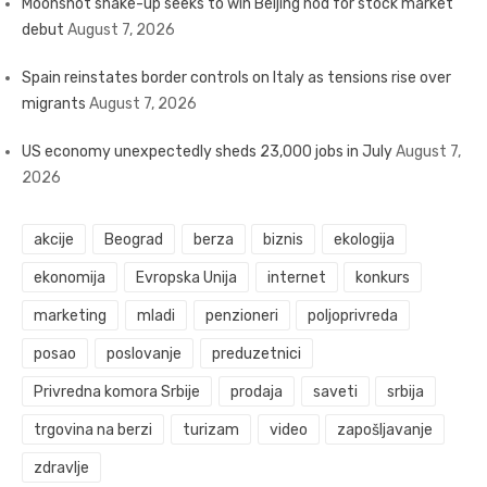
Moonshot shake-up seeks to win Beijing nod for stock market
debut
August 7, 2026
Spain reinstates border controls on Italy as tensions rise over
migrants
August 7, 2026
US economy unexpectedly sheds 23,000 jobs in July
August 7,
2026
akcije
Beograd
berza
biznis
ekologija
ekonomija
Evropska Unija
internet
konkurs
marketing
mladi
penzioneri
poljoprivreda
posao
poslovanje
preduzetnici
Privredna komora Srbije
prodaja
saveti
srbija
trgovina na berzi
turizam
video
zapošljavanje
zdravlje