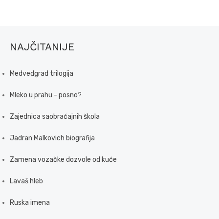
NAJČITANIJE
Medvedgrad trilogija
Mleko u prahu - posno?
Zajednica saobraćajnih škola
Jadran Malkovich biografija
Zamena vozačke dozvole od kuće
Lavaš hleb
Ruska imena