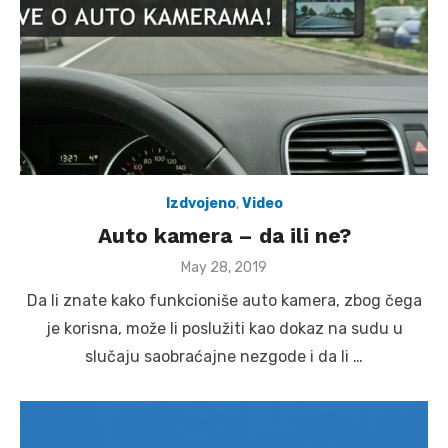
Izdvojeno
,
Video
Auto kamera – da ili ne?
Posted
May 28, 2019
on
Da li znate kako funkcioniše auto kamera, zbog čega
je korisna, može li poslužiti kao dokaz na sudu u
slučaju saobraćajne nezgode i da li …