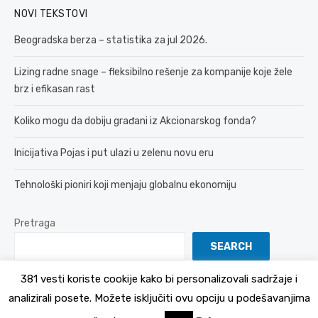
NOVI TEKSTOVI
Beogradska berza – statistika za jul 2026.
Lizing radne snage – fleksibilno rešenje za kompanije koje žele
brz i efikasan rast
Koliko mogu da dobiju građani iz Akcionarskog fonda?
Inicijativa Pojas i put ulazi u zelenu novu eru
Tehnološki pioniri koji menjaju globalnu ekonomiju
Pretraga
SEARCH
381 vesti koriste cookije kako bi personalizovali sadržaje i
analizirali posete. Možete isključiti ovu opciju u podešavanjima
© 2026 381 vesti
Politika Privatnosti