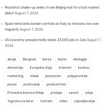
Moonshot shake-up seeks to win Beijing nod for stock market
debut
August 7, 2026
Spain reinstates border controls on Italy as tensions rise over
migrants
August 7, 2026
US economy unexpectedly sheds 23,000 jobs in July
August 7,
2026
akcije
Beograd
berza
biznis
ekologija
ekonomija
Evropska Unija
internet
konkurs
marketing
mladi
penzioneri
poljoprivreda
posao
poslovanje
preduzetnici
Privredna komora Srbije
prodaja
saveti
srbija
trgovina na berzi
turizam
video
zapošljavanje