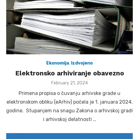
Ekonomija
,
Izdvojeno
Elektronsko arhiviranje obavezno
Posted
February 21, 2024
on
Primena propisa o čuvanju arhivske građe u
elektronskom obliku (eArhiv) počela je 1. januara 2024.
godine. Stupanjem na snagu Zakona o arhivskoj građi
i arhivskoj delatnosti …