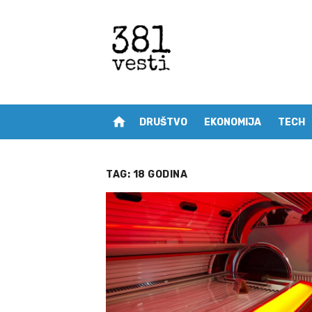
Skip
to
content
home
DRUŠTVO
EKONOMIJA
TECH
TAG:
18 GODINA