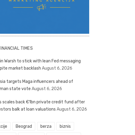
FINANCIAL TIMES
in Warsh to stick with lean Fed messaging
pite market backlash
August 6, 2026
sia targets Maga influencers ahead of
man state vote
August 6, 2026
s scales back €1bn private credit fund after
estors balk at loan valuations
August 6, 2026
cije
Beograd
berza
biznis