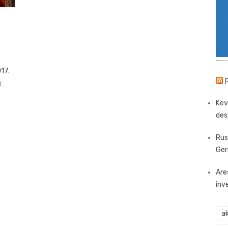
17.
8
Kev
des
Rus
Ger
Are
inv
ak