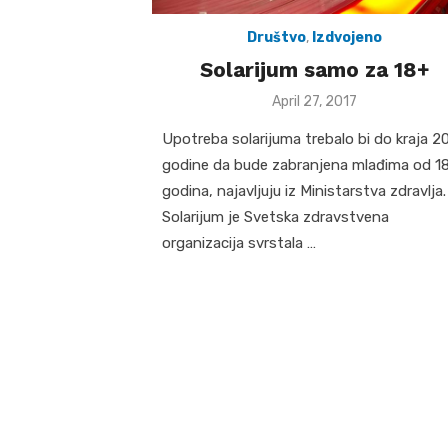
Društvo
,
Izdvojeno
Solarijum samo za 18+
Posted
April 27, 2017
on
Upotreba solarijuma trebalo bi do kraja 20
godine da bude zabranjena mlađima od 1
godina, najavljuju iz Ministarstva zdravlja.
Solarijum je Svetska zdravstvena
organizacija svrstala …