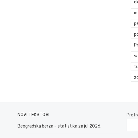
ek
i
p
p
P
s
t
zd
NOVI TEKSTOVI
Pretr
Beogradska berza – statistika za jul 2026.