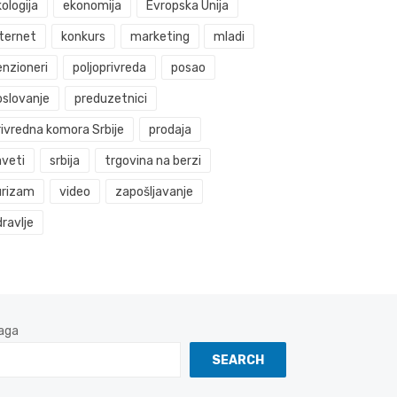
ologija
ekonomija
Evropska Unija
nternet
konkurs
marketing
mladi
enzioneri
poljoprivreda
posao
oslovanje
preduzetnici
rivredna komora Srbije
prodaja
aveti
srbija
trgovina na berzi
urizam
video
zapošljavanje
ravlje
aga
SEARCH