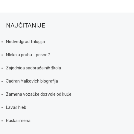
NAJČITANIJE
Medvedgrad trilogija
Mleko u prahu - posno?
Zajednica saobraćajnih škola
Jadran Malkovich biografija
Zamena vozačke dozvole od kuće
Lavaš hleb
Ruska imena