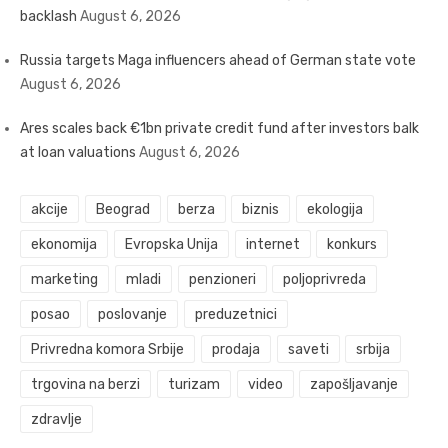
backlash
August 6, 2026
Russia targets Maga influencers ahead of German state vote
August 6, 2026
Ares scales back €1bn private credit fund after investors balk
at loan valuations
August 6, 2026
akcije
Beograd
berza
biznis
ekologija
ekonomija
Evropska Unija
internet
konkurs
marketing
mladi
penzioneri
poljoprivreda
posao
poslovanje
preduzetnici
Privredna komora Srbije
prodaja
saveti
srbija
trgovina na berzi
turizam
video
zapošljavanje
zdravlje