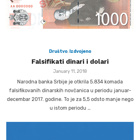
Društvo
,
Izdvojeno
Falsifikati dinari i dolari
Posted
January 11, 2018
on
Narodna banka Srbije je otkrila 5.834 komada
falsifikovanih dinarskih novčanica u periodu januar-
decembar 2017. godine. To je za 5,5 odsto manje nego
u istom periodu …