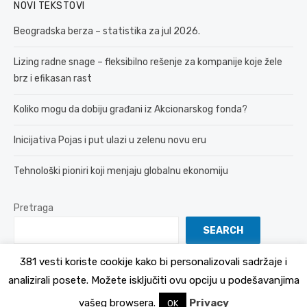
NOVI TEKSTOVI
Beogradska berza – statistika za jul 2026.
Lizing radne snage – fleksibilno rešenje za kompanije koje žele
brz i efikasan rast
Koliko mogu da dobiju građani iz Akcionarskog fonda?
Inicijativa Pojas i put ulazi u zelenu novu eru
Tehnološki pioniri koji menjaju globalnu ekonomiju
Pretraga
SEARCH
381 vesti koriste cookije kako bi personalizovali sadržaje i
analizirali posete. Možete isključiti ovu opciju u podešavanjima
© 2026 381 vesti
Politika Privatnosti
vašeg browsera.
Privacy
OK