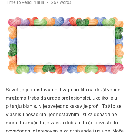
on
Time to Read:
1 min
-
267
words
Savet je jednostavan – dizajn profila na društvenim
mrežama treba da urade profesionalci, ukoliko je u
pitanju biznis. Nije svejedno kakav je profil. To što se
vlasniku posao čini jednostavnim i slika dopada ne
mora da znači da je zaista dobra i da će dovesti do
povećanog interesovanja za proizvode i usluge. Može