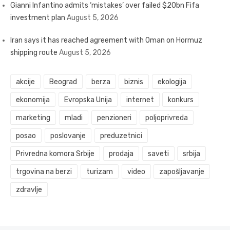
Gianni Infantino admits ‘mistakes’ over failed $20bn Fifa
investment plan
August 5, 2026
Iran says it has reached agreement with Oman on Hormuz
shipping route
August 5, 2026
akcije
Beograd
berza
biznis
ekologija
ekonomija
Evropska Unija
internet
konkurs
marketing
mladi
penzioneri
poljoprivreda
posao
poslovanje
preduzetnici
Privredna komora Srbije
prodaja
saveti
srbija
trgovina na berzi
turizam
video
zapošljavanje
zdravlje