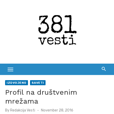
Skip
to
content
IZDVOJENO
SAVETI
Profil na društvenim
mrežama
Posted
By
Redakcija Vesti
November 28, 2016