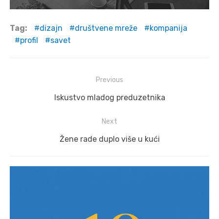
Tag:
dizajn
društvene mreže
kompanija
profil
savet
Post
Previous
navigation
Previous
Iskustvo mladog preduzetnika
post:
Next
Next
Žene rade duplo više u kući
post: