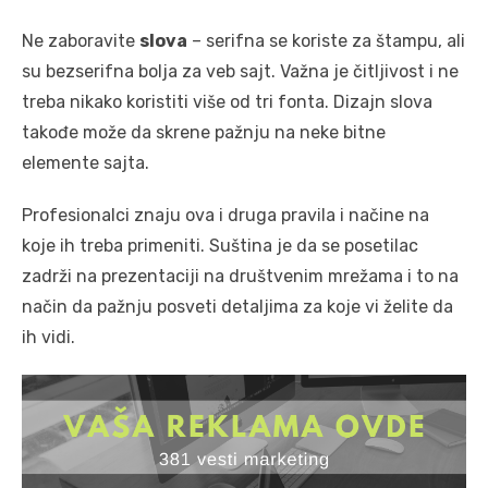
Ne zaboravite
slova
– serifna se koriste za štampu, ali
su bezserifna bolja za veb sajt. Važna je čitljivost i ne
treba nikako koristiti više od tri fonta. Dizajn slova
takođe može da skrene pažnju na neke bitne
elemente sajta.
Profesionalci znaju ova i druga pravila i načine na
koje ih treba primeniti. Suština je da se posetilac
zadrži na prezentaciji na društvenim mrežama i to na
način da pažnju posveti detaljima za koje vi želite da
ih vidi.