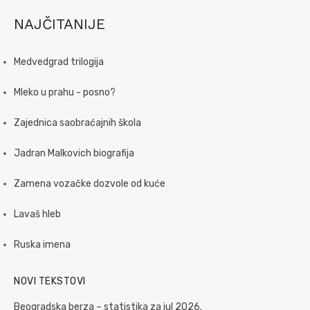
NAJČITANIJE
Medvedgrad trilogija
Mleko u prahu - posno?
Zajednica saobraćajnih škola
Jadran Malkovich biografija
Zamena vozačke dozvole od kuće
Lavaš hleb
Ruska imena
NOVI TEKSTOVI
Beogradska berza – statistika za jul 2026.