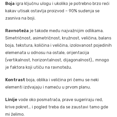
Boja
igra ključnu ulogu i ukoliko je potrebno brzo reći
kakav utisak ostavlja proizvod – 90% suđenja se
zasniva na boji.
Ravnoteža
je takođe među najvažnijim odlikama.
Simetričnost, asimetričnost, kružnost, veličina, balans
boja, tekstura, količina i veličina, izolovanost pojedinih
elemenata u odnosu na ostale, orijentacija
(vertikalnost, horizontalnost, dijagonalnost)… mnogo
je faktora koji utiču na ravnotežu.
Kontrast
boja, oblika i veličina pri čemu se neki
elementi izdvajaju i nameću u prvom planu.
Linije
vode oko posmatrača, prave sugeriraju red,
krive pokret… i pogled treba da se zaustavi tamo gde
mi želimo.