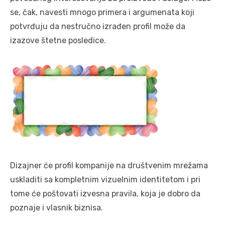
se, čak, navesti mnogo primera i argumenata koji
potvrđuju da nestručno izrađen profil može da
izazove štetne posledice.
Dizajner će profil kompanije na društvenim mrežama
uskladiti sa kompletnim vizuelnim identitetom i pri
tome će poštovati izvesna pravila, koja je dobro da
poznaje i vlasnik biznisa.