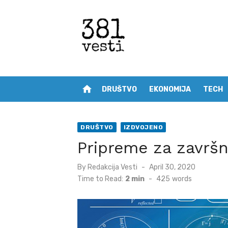
Skip
to
content
home
DRUŠTVO
EKONOMIJA
TECH
DRUŠTVO
IZDVOJENO
Pripreme za završni
Posted
By
Redakcija Vesti
April 30, 2020
on
Time to Read:
2 min
-
425
words