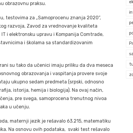
ek
nu obrazovnu praksu.
i
jinu, testovima za „Samoprocenu znanja 2020“,
p
kog razvoja, Zavod za vrednovanje kvaliteta
p
a IT i elektronsku upravu i Kompanija Comtrade,
stavnicima i školama sa standardizovanim
P
s
t
ani su tako da učenici imaju priliku da dva meseca
 osnovnog obrazovanja i vaspitanja provere svoje
zd
vataju ukupno sedam predmeta (srpski, odnosno
fija, istorija, hemija i biologija). Na ovaj način,
čenja, pre svega, samoprocena trenutnog nivoa
raka u učenju.
a, maternji jezik je rešavalo 63.215, matematiku
ka. Na osnovu ovih podataka, svaki test rešavalo