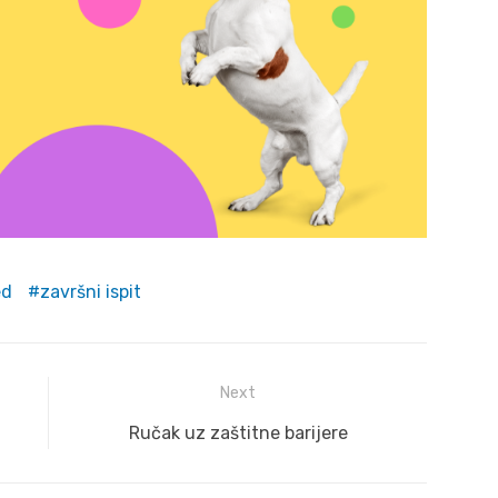
ed
završni ispit
Next
Next
Ručak uz zaštitne barijere
post: