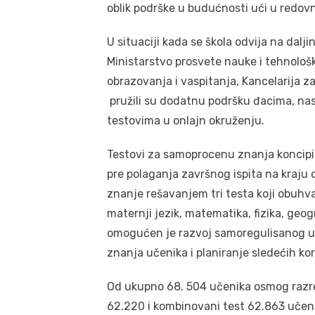
oblik podrške u budućnosti ući u redov
U situaciji kada se škola odvija na dal
Ministarstvo prosvete nauke i tehnološ
obrazovanja i vaspitanja, Kancelarija z
pružili su dodatnu podršku đacima, na
testovima u onlajn okruženju.
Testovi za samoprocenu znanja koncipir
pre polaganja završnog ispita na kraju
znanje rešavanjem tri testa koji obuh
maternji jezik, matematika, fizika, geogra
omogućen je razvoj samoregulisanog u
znanja učenika i planiranje sledećih ko
Od ukupno 68. 504 učenika osmog razred
62.220 i kombinovani test 62.863 učeni