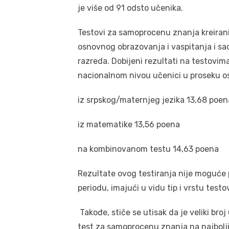
je više od 91 odsto učenika.
Testovi za samoprocenu znanja kreiran
osnovnog obrazovanja i vaspitanja i sad
razreda. Dobijeni rezultati na testov
nacionalnom nivou učenici u proseku osv
iz srpskog/maternjeg jezika 13,68 poen
iz matematike 13,56 poena
na kombinovanom testu 14,63 poena
Rezultate ovog testiranja nije moguće 
periodu, imajući u vidu tip i vrstu tes
Takođe, stiče se utisak da je veliki bro
test za samoprocenu znanja na najbolji