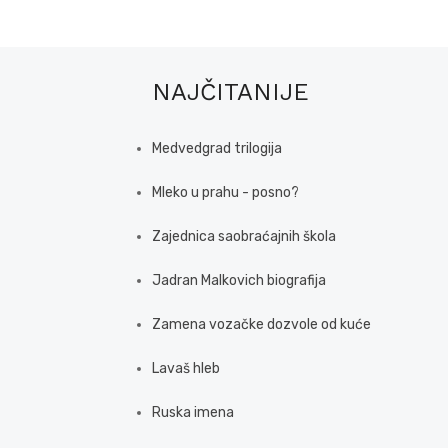
NAJČITANIJE
Medvedgrad trilogija
Mleko u prahu - posno?
Zajednica saobraćajnih škola
Jadran Malkovich biografija
Zamena vozačke dozvole od kuće
Lavaš hleb
Ruska imena