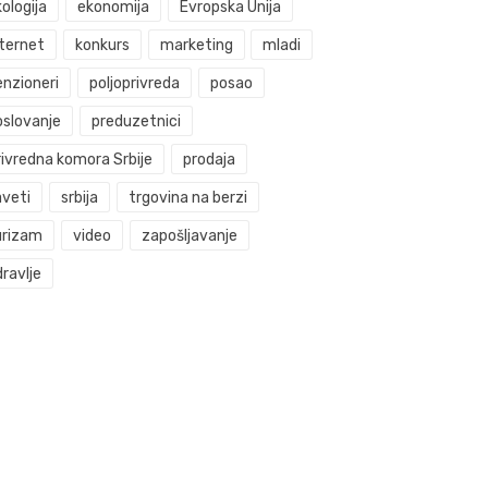
ologija
ekonomija
Evropska Unija
nternet
konkurs
marketing
mladi
enzioneri
poljoprivreda
posao
oslovanje
preduzetnici
rivredna komora Srbije
prodaja
aveti
srbija
trgovina na berzi
urizam
video
zapošljavanje
ravlje