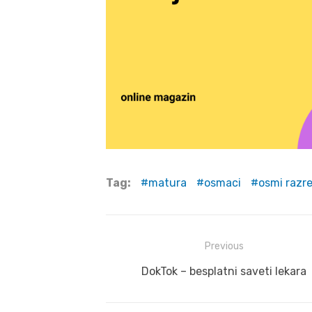
Tag:
matura
osmaci
osmi razr
Post
Previous
navigation
Previous
DokTok – besplatni saveti lekara
post: