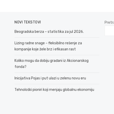
NOVI TEKSTOVI
Pretr
Beogradska berza – statistika za jul 2026.
Lizing radne snage – fleksibilno rešenje za
kompanije koje žele brz i efikasan rast
Koliko mogu da dobiju građani iz Akcionarskog
fonda?
Inicijativa Pojas i put ulazi u zelenu novu eru
Tehnološki pioniri koji menjaju globalnu ekonomiju