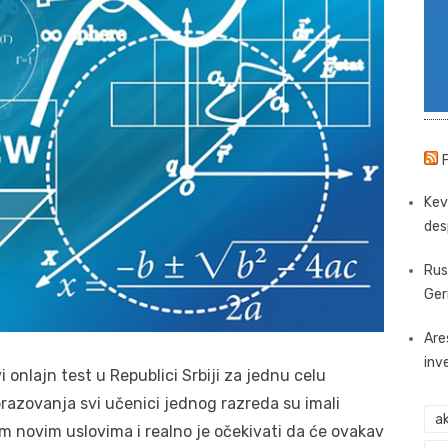
Kev
des
Rus
Ger
Are
inv
onlajn test u Republici Srbiji za jednu celu
obrazovanja svi učenici jednog razreda su imali
ak
im novim uslovima i realno je očekivati da će ovakav