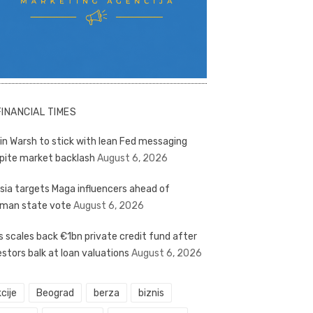
FINANCIAL TIMES
in Warsh to stick with lean Fed messaging
pite market backlash
August 6, 2026
sia targets Maga influencers ahead of
man state vote
August 6, 2026
s scales back €1bn private credit fund after
estors balk at loan valuations
August 6, 2026
cije
Beograd
berza
biznis