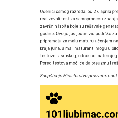
Učenici osmog razreda, od 27. aprila pr
realizovali test za samoprocenu znanja
završnih ispita koje su rešavale genera
godine. Ovo je još jedan vid podrške za
pripremaju za malu maturu učenjem na d
kraja juna, a mali maturanti mogu u bilo
testove iz srpskog, odnosno maternjeg 
Pored testova moći će da preuzmu i reš
Saopštenje Ministarstva prosvete, nauk