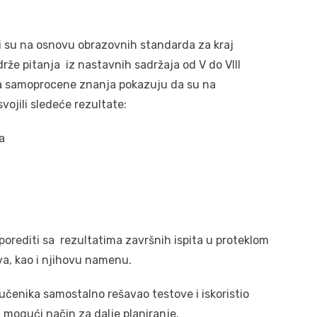
i su na osnovu obrazovnih standarda za kraj
rže pitanja iz nastavnih sadržaja od V do VIII
ima samoprocene znanja pokazuju da su na
ojili sledeće rezultate:
a
porediti sa rezultatima završnih ispita u proteklom
tova, kao i njihovu namenu.
j učenika samostalno rešavao testove i iskoristio
 mogući način za dalje planiranje.