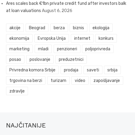
Ares scales back €1bn private credit fund after investors balk
at loan valuations
August 6, 2026
akcije
Beograd
berza
biznis
ekologija
ekonomija
Evropska Unija
internet
konkurs
marketing
mladi
penzioneri
poljoprivreda
posao
poslovanje
preduzetnici
Privredna komora Srbije
prodaja
saveti
srbija
trgovina na berzi
turizam
video
zapošljavanje
zdravlje
NAJČITANIJE