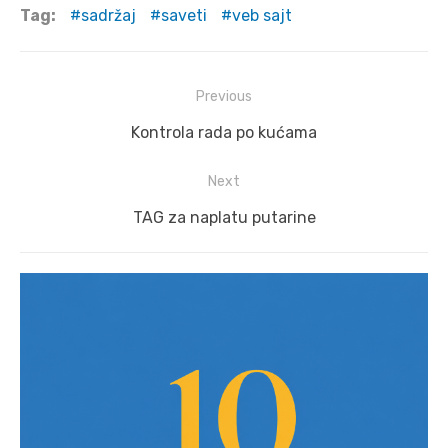
Tag:
sadržaj
saveti
veb sajt
Post
Previous
navigation
Previous
Kontrola rada po kućama
post:
Next
Next
TAG za naplatu putarine
post: