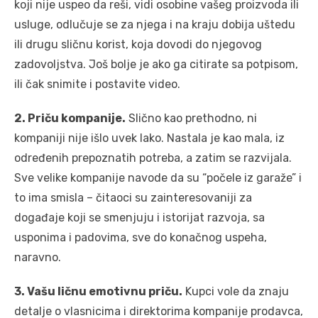
koji nije uspeo da reši, vidi osobine vašeg proizvoda ili
usluge, odlučuje se za njega i na kraju dobija uštedu
ili drugu sličnu korist, koja dovodi do njegovog
zadovoljstva. Još bolje je ako ga citirate sa potpisom,
ili čak snimite i postavite video.
2. Priču kompanije.
Slično kao prethodno, ni
kompaniji nije išlo uvek lako. Nastala je kao mala, iz
određenih prepoznatih potreba, a zatim se razvijala.
Sve velike kompanije navode da su “počele iz garaže” i
to ima smisla – čitaoci su zainteresovaniji za
događaje koji se smenjuju i istorijat razvoja, sa
usponima i padovima, sve do konačnog uspeha,
naravno.
3. Vašu ličnu emotivnu priču.
Kupci vole da znaju
detalje o vlasnicima i direktorima kompanije prodavca,