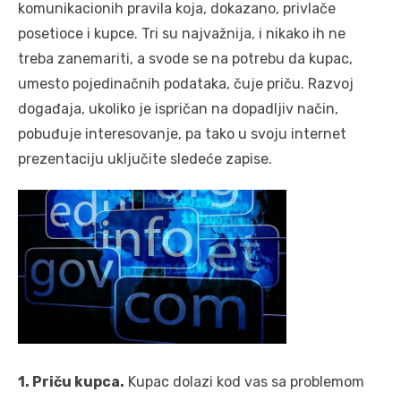
komunikacionih pravila koja, dokazano, privlače
posetioce i kupce. Tri su najvažnija, i nikako ih ne
treba zanemariti, a svode se na potrebu da kupac,
umesto pojedinačnih podataka, čuje priču. Razvoj
događaja, ukoliko je ispričan na dopadljiv način,
pobuđuje interesovanje, pa tako u svoju internet
prezentaciju uključite sledeće zapise.
1. Priču kupca.
Kupac dolazi kod vas sa problemom