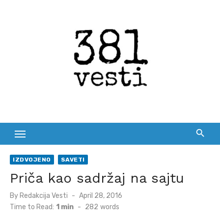
Skip
to
content
IZDVOJENO
SAVETI
Priča kao sadržaj na sajtu
Posted
By
Redakcija Vesti
April 28, 2016
on
Time to Read:
1 min
-
282
words