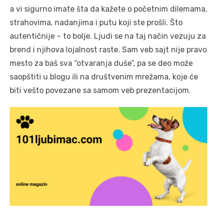
a vi sigurno imate šta da kažete o početnim dilemama,
strahovima, nadanjima i putu koji ste prošli. Što
autentičnije – to bolje. Ljudi se na taj način vezuju za
brend i njihova lojalnost raste. Sam veb sajt nije pravo
mesto za baš sva “otvaranja duše”, pa se deo može
saopštiti u blogu ili na društvenim mrežama, koje će
biti vešto povezane sa samom veb prezentacijom.