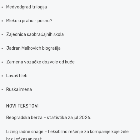
Medvedgrad trilogija
Mleko u prahu - posno?
Zajednica saobraćajnih škola
Jadran Malkovich biografija
Zamena vozačke dozvole od kuće
Lavaš hleb
Ruska imena
NOVI TEKSTOVI
Beogradska berza – statistika za jul 2026.
Lizing radne snage – fleksibilno rešenje za kompanije koje žele
brz i efikasan rast