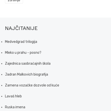
zdravlje
NAJČITANIJE
Medvedgrad trilogija
Mleko u prahu - posno?
Zajednica saobraćajnih škola
Jadran Malkovich biografija
Zamena vozačke dozvole od kuće
Lavaš hleb
Ruska imena