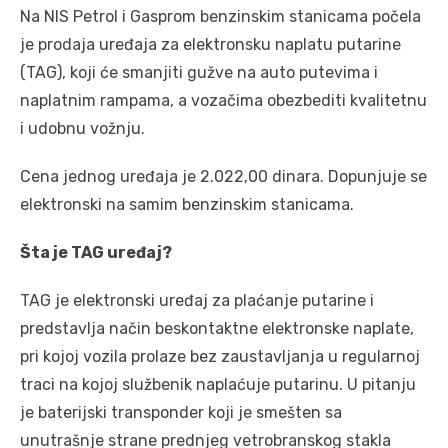
Na NIS Petrol i Gasprom benzinskim stanicama počela
je prodaja uređaja za elektronsku naplatu putarine
(TAG), koji će smanjiti gužve na auto putevima i
naplatnim rampama, a vozačima obezbediti kvalitetnu
i udobnu vožnju.
Cena jednog uređaja je 2.022,00 dinara. Dopunjuje se
elektronski na samim benzinskim stanicama.
Šta je TAG uređaj?
TAG je elektronski uređaj za plaćanje putarine i
predstavlja način beskontaktne elektronske naplate,
pri kojoj vozila prolaze bez zaustavljanja u regularnoj
traci na kojoj službenik naplaćuje putarinu. U pitanju
je baterijski transponder koji je smešten sa
unutrašnje strane prednjeg vetrobranskog stakla