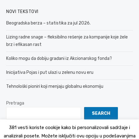
NOVI TEKSTOVI
Beogradska berza – statistika za jul 2026.
Lizing radne snage – fleksibilno rešenje za kompanije koje žele
brz i efikasan rast
Koliko mogu da dobiju građani iz Akcionarskog fonda?
Inicijativa Pojas i put ulazi u zelenu novu eru
Tehnološki pioniri koji menjaju globalnu ekonomiju
Pretraga
SEARCH
381 vesti koriste cookije kako bi personalizovali sadržaje i
analizirali posete. Možete isključiti ovu opciju u podešavanjima