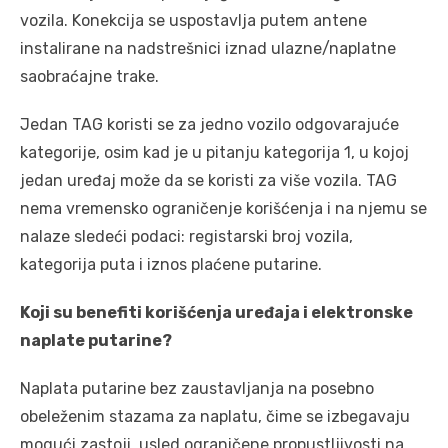
vozila. Konekcija se uspostavlja putem antene
instalirane na nadstrešnici iznad ulazne/naplatne
saobraćajne trake.
Jedan TAG koristi se za jedno vozilo odgovarajuće
kategorije, osim kad je u pitanju kategorija 1, u kojoj
jedan uređaj može da se koristi za više vozila. TAG
nema vremensko ograničenje korišćenja i na njemu se
nalaze sledeći podaci: registarski broj vozila,
kategorija puta i iznos plaćene putarine.
Koji su benefiti korišćenja uređaja i elektronske
naplate putarine?
Naplata putarine bez zaustavljanja na posebno
obeleženim stazama za naplatu, čime se izbegavaju
mogući zastoji, usled ograničene propustljivosti na