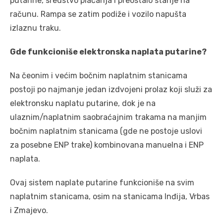
putarine, sredstvo plaćanja i preostalo stanje na
računu. Rampa se zatim podiže i vozilo napušta
izlaznu traku.
Gde funkcioniše elektronska naplata putarine?
Na čeonim i većim bočnim naplatnim stanicama
postoji po najmanje jedan izdvojeni prolaz koji služi za
elektronsku naplatu putarine, dok je na
ulaznim/naplatnim saobraćajnim trakama na manjim
bočnim naplatnim stanicama (gde ne postoje uslovi
za posebne ENP trake) kombinovana manuelna i ENP
naplata.
Ovaj sistem naplate putarine funkcioniše na svim
naplatnim stanicama, osim na stanicama Inđija, Vrbas
i Zmajevo.