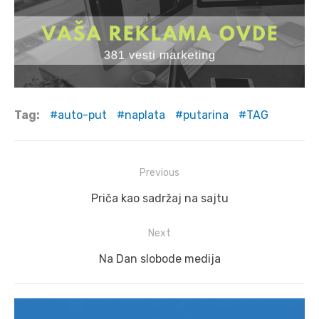
Tag:
auto-put
naplata
putarina
TAG
Post
Previous
navigation
Previous
Priča kao sadržaj na sajtu
post:
Next
Next
Na Dan slobode medija
post: