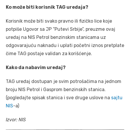
Ko može biti korisnik TAG uređaja?
Korisnik može biti svako pravno ili fizičko lice koje
potpiše Ugovor sa JP “Putevi Srbije”, preuzme ovaj
uređaj na NIS Petrol benzinskim stanicama uz
odgovarajuću naknadu i uplati početni iznos pretplate
čime TAG postaje validan za korišćenje.
Kako da nabavim uređaj?
TAG uređaj dostupan je svim potrošačima na jednom
broju NIS Petrol i Gasprom benzinskih stanica.
(pogledajte spisak stanica i sve druge uslove na
sajtu
NIS
-a)
Izvor: NIS