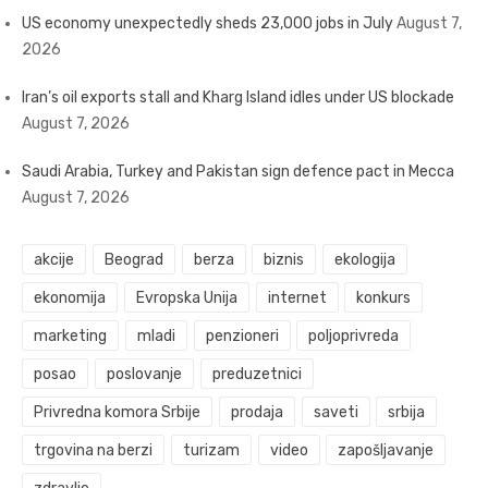
US economy unexpectedly sheds 23,000 jobs in July
August 7,
2026
Iran’s oil exports stall and Kharg Island idles under US blockade
August 7, 2026
Saudi Arabia, Turkey and Pakistan sign defence pact in Mecca
August 7, 2026
akcije
Beograd
berza
biznis
ekologija
ekonomija
Evropska Unija
internet
konkurs
marketing
mladi
penzioneri
poljoprivreda
posao
poslovanje
preduzetnici
Privredna komora Srbije
prodaja
saveti
srbija
trgovina na berzi
turizam
video
zapošljavanje