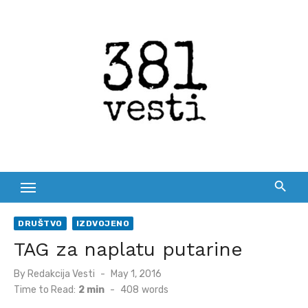
Skip
to
content
DRUŠTVO
IZDVOJENO
TAG za naplatu putarine
Posted
By
Redakcija Vesti
May 1, 2016
on
Time to Read:
2 min
-
408
words