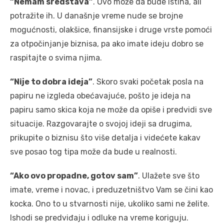
“Nemam sredstava”
. Ovo može da bude istina, ali
potražite ih. U današnje vreme nude se brojne
mogućnosti, olakšice, finansijske i druge vrste pomoći
za otpočinjanje biznisa, pa ako imate ideju dobro se
raspitajte o svima njima.
“Nije to dobra ideja”
. Skoro svaki početak posla na
papiru ne izgleda obećavajuće, pošto je ideja na
papiru samo skica koja ne može da opiše i predvidi sve
situacije. Razgovarajte o svojoj ideji sa drugima,
prikupite o biznisu što više detalja i videćete kakav
sve posao tog tipa može da bude u realnosti.
“Ako ovo propadne, gotov sam”
. Ulažete sve što
imate, vreme i novac, i preduzetništvo Vam se čini kao
kocka. Ono to u stvarnosti nije, ukoliko sami ne želite.
Ishodi se predviđaju i odluke na vreme koriguju.