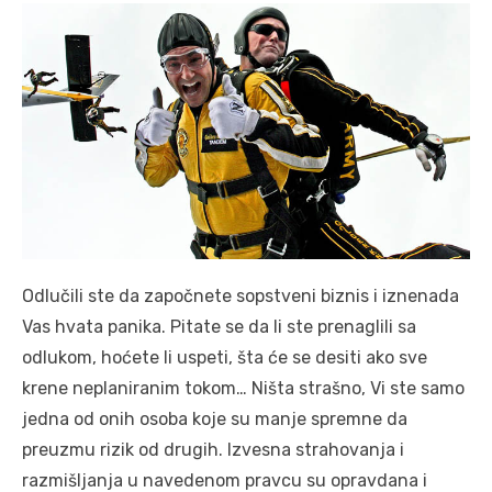
Odlučili ste da započnete sopstveni biznis i iznenada
Vas hvata panika. Pitate se da li ste prenaglili sa
odlukom, hoćete li uspeti, šta će se desiti ako sve
krene neplaniranim tokom… Ništa strašno, Vi ste samo
jedna od onih osoba koje su manje spremne da
preuzmu rizik od drugih. Izvesna strahovanja i
razmišljanja u navedenom pravcu su opravdana i