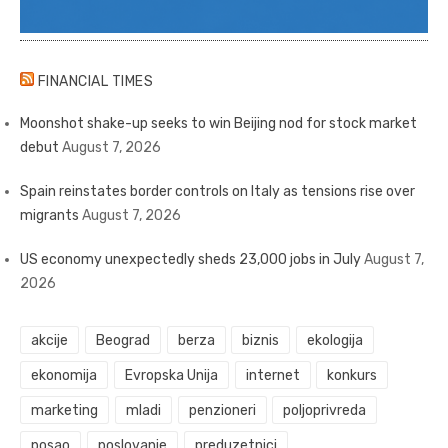
FINANCIAL TIMES
Moonshot shake-up seeks to win Beijing nod for stock market
debut
August 7, 2026
Spain reinstates border controls on Italy as tensions rise over
migrants
August 7, 2026
US economy unexpectedly sheds 23,000 jobs in July
August 7,
2026
akcije
Beograd
berza
biznis
ekologija
ekonomija
Evropska Unija
internet
konkurs
marketing
mladi
penzioneri
poljoprivreda
posao
poslovanje
preduzetnici