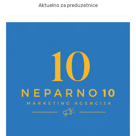
Next
Aktuelno za preduzetnice
post: