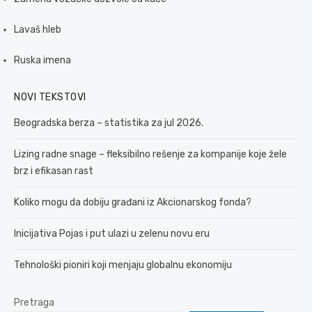
Lavaš hleb
Ruska imena
NOVI TEKSTOVI
Beogradska berza – statistika za jul 2026.
Lizing radne snage – fleksibilno rešenje za kompanije koje žele
brz i efikasan rast
Koliko mogu da dobiju građani iz Akcionarskog fonda?
Inicijativa Pojas i put ulazi u zelenu novu eru
Tehnološki pioniri koji menjaju globalnu ekonomiju
Pretraga