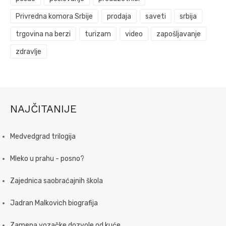
Privredna komora Srbije
prodaja
saveti
srbija
trgovina na berzi
turizam
video
zapošljavanje
zdravlje
NAJČITANIJE
Medvedgrad trilogija
Mleko u prahu - posno?
Zajednica saobraćajnih škola
Jadran Malkovich biografija
Zamena vozačke dozvole od kuće