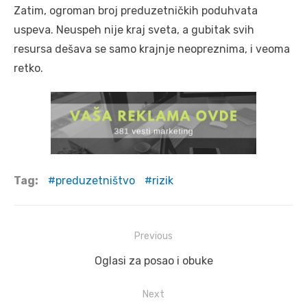
Zatim, ogroman broj preduzetničkih poduhvata
uspeva. Neuspeh nije kraj sveta, a gubitak svih
resursa dešava se samo krajnje neopreznima, i veoma
retko.
Tag:
preduzetništvo
rizik
Post
Previous
navigation
Previous
Oglasi za posao i obuke
post:
Next