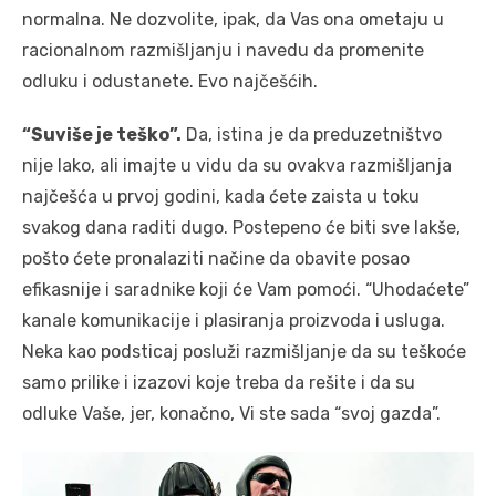
normalna. Ne dozvolite, ipak, da Vas ona ometaju u
racionalnom razmišljanju i navedu da promenite
odluku i odustanete. Evo najčešćih.
“Suviše je teško”.
Da, istina je da preduzetništvo
nije lako, ali imajte u vidu da su ovakva razmišljanja
najčešća u prvoj godini, kada ćete zaista u toku
svakog dana raditi dugo. Postepeno će biti sve lakše,
pošto ćete pronalaziti načine da obavite posao
efikasnije i saradnike koji će Vam pomoći. “Uhodaćete”
kanale komunikacije i plasiranja proizvoda i usluga.
Neka kao podsticaj posluži razmišljanje da su teškoće
samo prilike i izazovi koje treba da rešite i da su
odluke Vaše, jer, konačno, Vi ste sada “svoj gazda”.