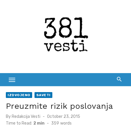
Skip
to
content
IZDVOJENO
SAVETI
Preuzmite rizik poslovanja
Posted
By
Redakcija Vesti
October 23, 2015
on
Time to Read:
2 min
-
359
words