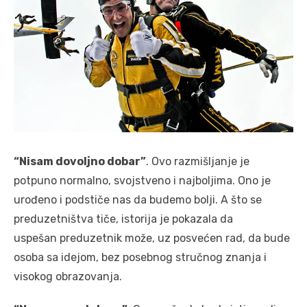
“Nisam dovoljno dobar”
. Ovo razmišljanje je
potpuno normalno, svojstveno i najboljima. Ono je
urođeno i podstiče nas da budemo bolji. A što se
preduzetništva tiče, istorija je pokazala da
uspešan preduzetnik može, uz posvećen rad, da bude
osoba sa idejom, bez posebnog stručnog znanja i
visokog obrazovanja.