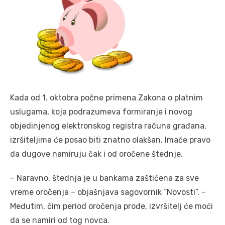
Kada od 1. oktobra počne primena Zakona o platnim
uslugama, koja podrazumeva formiranje i novog
objedinjenog elektronskog registra računa građana,
izršiteljima će posao biti znatno olakšan. Imaće pravo
da dugove namiruju čak i od oročene štednje.
– Naravno, štednja je u bankama zaštićena za sve
vreme oročenja – objašnjava sagovornik “Novosti”. –
Međutim, čim period oročenja prođe, izvršitelj će moći
da se namiri od tog novca.