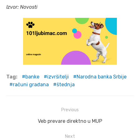
Izvor: Novosti
Tag:
banke
izvršitelji
Narodna banka Srbije
računi građana
štednja
Post
Previous
navigation
Previous
Veb prevare direktno u MUP
post:
Next