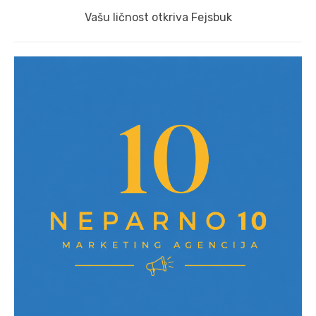
Next
Vašu ličnost otkriva Fejsbuk
post: