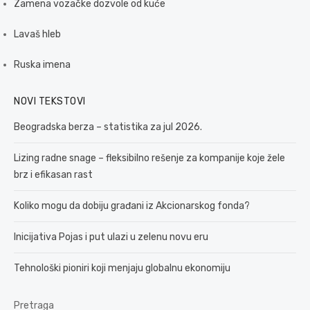
Zamena vozačke dozvole od kuće
Lavaš hleb
Ruska imena
NOVI TEKSTOVI
Beogradska berza – statistika za jul 2026.
Lizing radne snage – fleksibilno rešenje za kompanije koje žele
brz i efikasan rast
Koliko mogu da dobiju građani iz Akcionarskog fonda?
Inicijativa Pojas i put ulazi u zelenu novu eru
Tehnološki pioniri koji menjaju globalnu ekonomiju
Pretraga