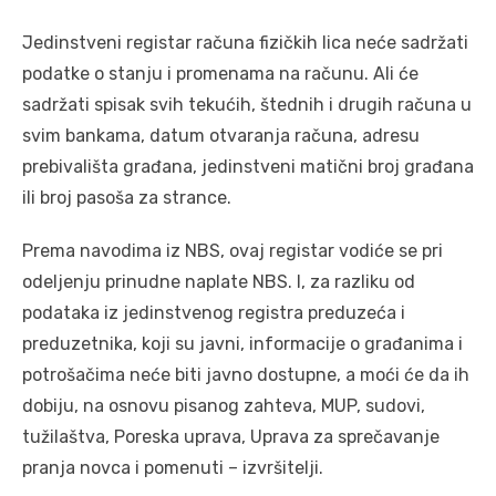
Jedinstveni registar računa fizičkih lica neće sadržati
podatke o stanju i promenama na računu. Ali će
sadržati spisak svih tekućih, štednih i drugih računa u
svim bankama, datum otvaranja računa, adresu
prebivališta građana, jedinstveni matični broj građana
ili broj pasoša za strance.
Prema navodima iz NBS, ovaj registar vodiće se pri
odeljenju prinudne naplate NBS. I, za razliku od
podataka iz jedinstvenog registra preduzeća i
preduzetnika, koji su javni, informacije o građanima i
potrošačima neće biti javno dostupne, a moći će da ih
dobiju, na osnovu pisanog zahteva, MUP, sudovi,
tužilaštva, Poreska uprava, Uprava za sprečavanje
pranja novca i pomenuti – izvršitelji.