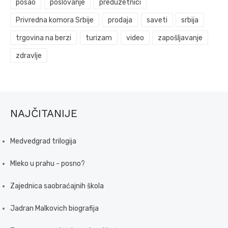
posao
poslovanje
preduzetnici
Privredna komora Srbije
prodaja
saveti
srbija
trgovina na berzi
turizam
video
zapošljavanje
zdravlje
NAJČITANIJE
Medvedgrad trilogija
Mleko u prahu - posno?
Zajednica saobraćajnih škola
Jadran Malkovich biografija