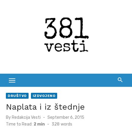
Skip
to
content
DRUŠTVO
IZDVOJENO
Naplata i iz štednje
Posted
By
Redakcija Vesti
September 6, 2015
on
Time to Read:
2 min
-
328
words