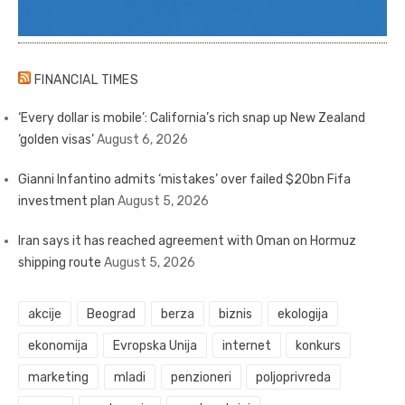
FINANCIAL TIMES
‘Every dollar is mobile’: California’s rich snap up New Zealand
‘golden visas’
August 6, 2026
Gianni Infantino admits ‘mistakes’ over failed $20bn Fifa
investment plan
August 5, 2026
Iran says it has reached agreement with Oman on Hormuz
shipping route
August 5, 2026
akcije
Beograd
berza
biznis
ekologija
ekonomija
Evropska Unija
internet
konkurs
marketing
mladi
penzioneri
poljoprivreda