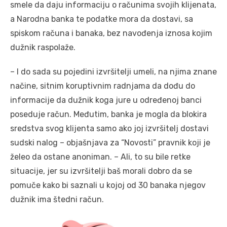
smele da daju informaciju o računima svojih klijenata,
a Narodna banka te podatke mora da dostavi, sa
spiskom računa i banaka, bez navođenja iznosa kojim
dužnik raspolaže.
– I do sada su pojedini izvršitelji umeli, na njima znane
načine, sitnim koruptivnim radnjama da dođu do
informacije da dužnik koga jure u određenoj banci
poseduje račun. Međutim, banka je mogla da blokira
sredstva svog klijenta samo ako joj izvršitelj dostavi
sudski nalog – objašnjava za “Novosti” pravnik koji je
želeo da ostane anoniman. – Ali, to su bile retke
situacije, jer su izvršitelji baš morali dobro da se
pomuče kako bi saznali u kojoj od 30 banaka njegov
dužnik ima štedni račun.