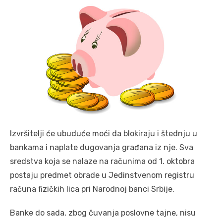
Izvršitelji će ubuduće moći da blokiraju i štednju u
bankama i naplate dugovanja građana iz nje. Sva
sredstva koja se nalaze na računima od 1. oktobra
postaju predmet obrade u Jedinstvenom registru
računa fizičkih lica pri Narodnoj banci Srbije.
Banke do sada, zbog čuvanja poslovne tajne, nisu