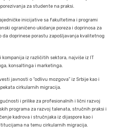
orezivanja za studente na praksi.
zajedničke inicijative sa fakultetima i programi
enski ograničeno ukidanje poreza i doprinosa za
lo da doprinese porastu zapošljavanja kvalitetnog
kompanija iz različitih sektora, najviše iz IT
luga, konsaltinga i marketinga.
vesti javnosti o “odlivu mozgova” iz Srbije kao i
pekata cirkularnih migracija.
ćnosti i prilike za profesionalnih i lični razvoj
skih programa za razvoj talenata, stručnih praksi i
enje kadrova i stručnjaka iz dijaspore kao i
titucijama na temu cirkularnih migracija.