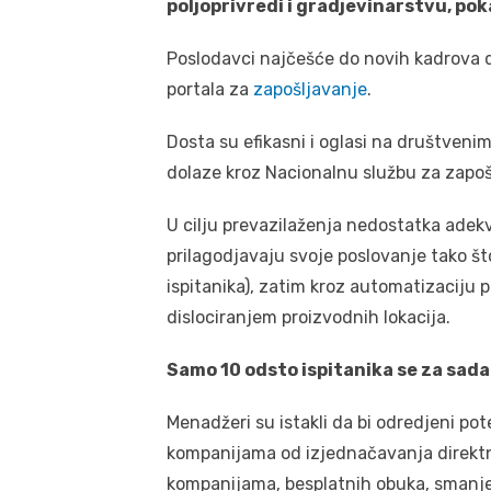
poljoprivredi i gradjevinarstvu, pok
Poslodavci najčešće do novih kadrova d
portala za
zapošljavanje
.
Dosta su efikasni i oglasi na društven
dolaze kroz Nacionalnu službu za zapoš
U cilju prevazilaženja nedostatka adek
prilagodjavaju svoje poslovanje tako št
ispitanika), zatim kroz automatizaciju 
dislociranjem proizvodnih lokacija.
Samo 10 odsto ispitanika se za sada
Menadžeri su istakli da bi odredjeni po
kompanijama od izjednačavanja direktn
kompanijama, besplatnih obuka, smanjen