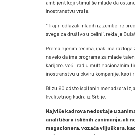
ambijent koji stimuliše mlade da ostanu 
inostranstvu vrate.
“Trajni odlazak mladih iz zemlje ne pre
svega za društvo u celini”, rekla je Bula
Prema njenim rečima, ipak ima razloga 
navelo da ima programe za mlade talent
karijere, već i rad u multinacionalnim
inostranstvu u okviru kompanije, kao i 
Blizu 80 odsto ispitanih menadžera izjav
kvalitetnog kadra iz Srbije.
Najviše kadrova nedostaje u zanima
analitičara i sličnih zanimanja, ali 
magacionera, vozača viljuškara, kao