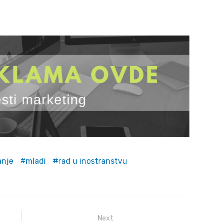
anje
mladi
rad u inostranstvu
Next