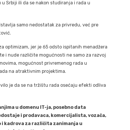
u Srbiji ili da se nakon studiranja i rada u
dstavlja samo nedostatak za privredu, već pre
tović.
za optimizam, jer je 65 odsto ispitanih menadžera
e i nude različite mogućnosti ne samo za razvoj
 timovima, mogućnost privremenog rada u
rada na atraktivnim projektima.
ilo je da se na tržištu rada osećaju efekti odliva
njima u domenu IT-ja, posebno data
nedostaje i prodavaca, komercijalista, vozača,
 i kadrova za različita zanimanja u