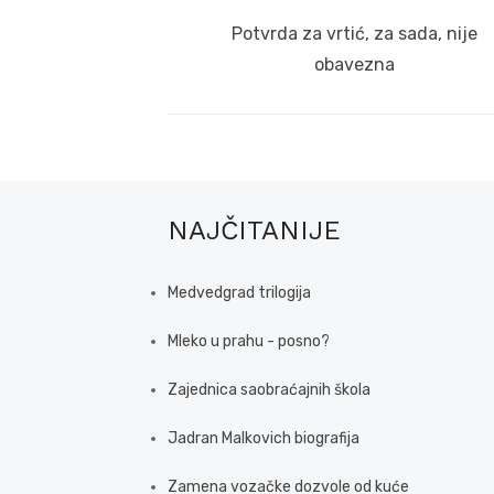
navigation
Previous
Potvrda za vrtić, za sada, nije
post:
obavezna
NAJČITANIJE
Medvedgrad trilogija
Mleko u prahu - posno?
Zajednica saobraćajnih škola
Jadran Malkovich biografija
Zamena vozačke dozvole od kuće