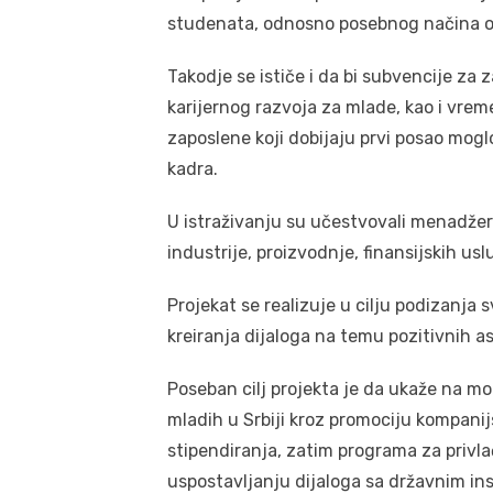
studenata, odnosno posebnog načina op
Takodje se ističe i da bi subvencije za 
karijernog razvoja za mlade, kao i vrem
zaposlene koji dobijaju prvi posao mog
kadra.
U istraživanju su učestvovali menadžeri 
industrije, proizvodnje, finansijskih us
Projekat se realizuje u cilju podizanja s
kreiranja dijaloga na temu pozitivnih as
Poseban cilj projekta je da ukaže na mogu
mladih u Srbiji kroz promociju kompanij
stipendiranja, zatim programa za privlač
uspostavljanju dijaloga sa državnim ins