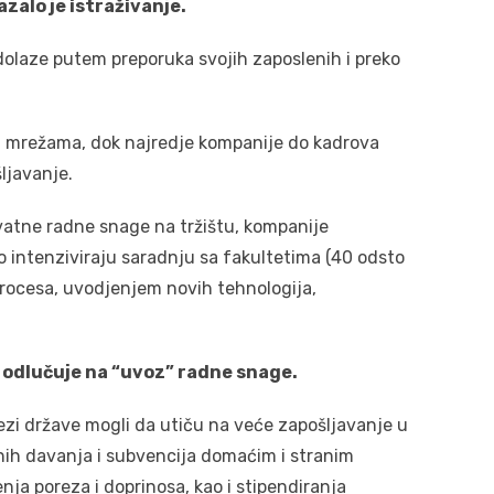
azalo je istraživanje.
olaze putem preporuka svojih zaposlenih i preko
im mrežama, dok najredje kompanije do kadrova
ljavanje.
vatne radne snage na tržištu, kompanije
o intenziviraju saradnju sa fakultetima (40 odsto
procesa, uvodjenjem novih tehnologija,
 odlučuje na “uvoz” radne snage.
tezi države mogli da utiču na veće zapošljavanje u
ih davanja i subvencija domaćim i stranim
ja poreza i doprinosa, kao i stipendiranja