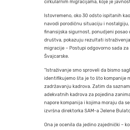
cirkularnim migracijama, koje je javnos
Istovremeno, oko 30 odsto ispitanih ka
navodi porodičnu situaciju i nostalgiju
finansijska sigurnost, ponudjeni posao u
društva, pokazuju rezultati istraživenj
migracije – Postupi odgovorno sada za b
Švajcarske.
“Istraživanje smo sproveli da bismo sagl
identifikujemo šta je to što kompanije 
zadržavanju kadrova. Zatim da saznam
adekvatnih kadrova za pojedina zanimanj
napore kompanija i kojima moraju da se p
izvršna direktorka SAM-a Jelene Bulato
Ona je ocenila da jedino zajednički – k