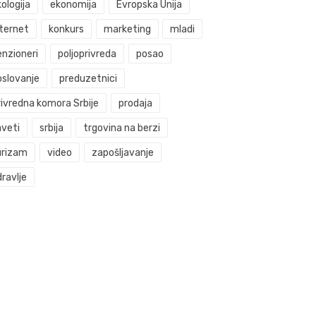
ologija
ekonomija
Evropska Unija
nternet
konkurs
marketing
mladi
enzioneri
poljoprivreda
posao
oslovanje
preduzetnici
rivredna komora Srbije
prodaja
aveti
srbija
trgovina na berzi
urizam
video
zapošljavanje
ravlje