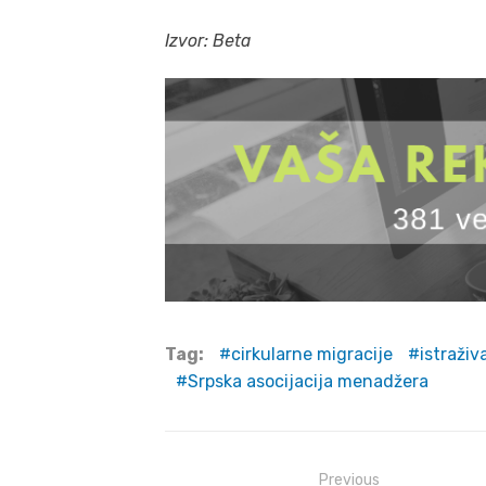
Izvor: Beta
Tag:
cirkularne migracije
istraživ
Srpska asocijacija menadžera
Post
Previous