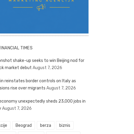
FINANCIAL TIMES
nshot shake-up seeks to win Beijing nod for
ck market debut
August 7, 2026
in reinstates border controls on Italy as
sions rise over migrants
August 7, 2026
economy unexpectedly sheds 23,000 jobs in
y
August 7, 2026
cije
Beograd
berza
biznis