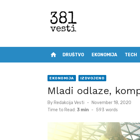
Skip
to
content
home
DRUŠTVO
EKONOMIJA
TECH
EKONOMIJA
IZDVOJENO
Mladi odlaze, komp
Posted
By
Redakcija Vesti
November 18, 2020
on
Time to Read:
3 min
-
593
words