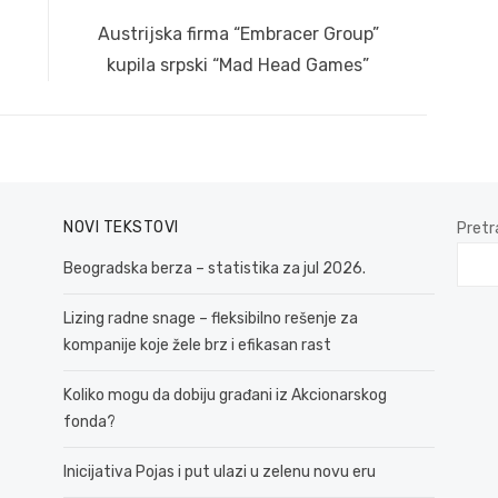
Next
Austrijska firma “Embracer Group”
post:
kupila srpski “Mad Head Games”
NOVI TEKSTOVI
Pretr
Beogradska berza – statistika za jul 2026.
Lizing radne snage – fleksibilno rešenje za
kompanije koje žele brz i efikasan rast
Koliko mogu da dobiju građani iz Akcionarskog
fonda?
Inicijativa Pojas i put ulazi u zelenu novu eru