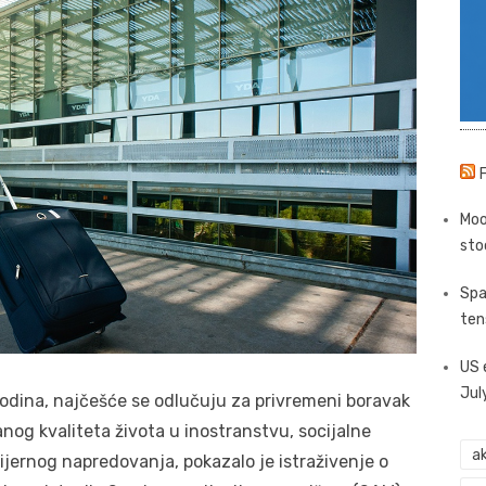
Moo
sto
Spa
ten
US 
Jul
0 godina, najčešće se odlučuju za privremeni boravak
anog kvaliteta života u inostranstvu, socijalne
ak
ijernog napredovanja, pokazalo je istraživenje o