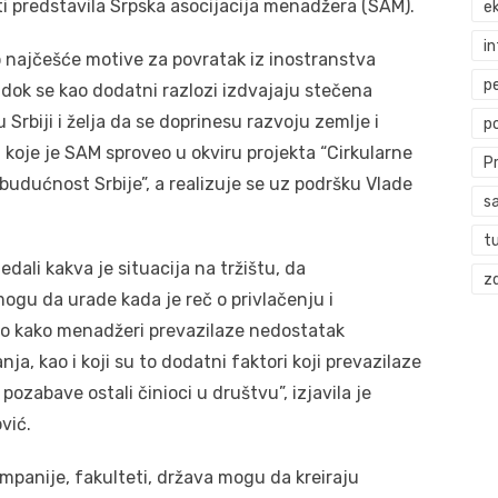
ti predstavila Srpska asocijacija menadžera (SAM).
ek
i
o najčešće motive za povratak iz inostranstva
p
, dok se kao dodatni razlozi izdvajaju stečena
 Srbiji i želja da se doprinesu razvoju zemlje i
p
a koje je SAM sproveo u okviru projekta “Cirkularne
P
udućnost Srbije”, a realizuje se uz podršku Vlade
s
t
edali kakva je situacija na tržištu, da
zd
mogu da urade kada je reč o privlačenju i
o kako menadžeri prevazilaze nedostatak
a, kao i koji su to dodatni faktori koji prevazilaze
ozabave ostali činioci u društvu”, izjavila je
vić.
ompanije, fakulteti, država mogu da kreiraju