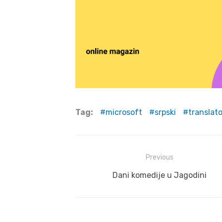
Tag:
microsoft
srpski
translato
Post
Previous
navigation
Previous
Dani komedije u Jagodini
post: