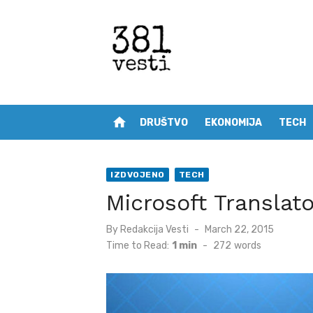
Skip
to
content
home
DRUŠTVO
EKONOMIJA
TECH
IZDVOJENO
TECH
Microsoft Translato
Posted
By
Redakcija Vesti
March 22, 2015
on
Time to Read:
1 min
-
272
words