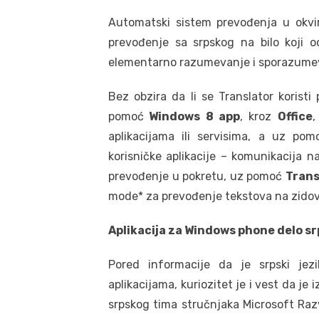
Automatski sistem prevođenja u okv
prevođenje sa srpskog na bilo koji o
elementarno razumevanje i sporazumev
Bez obzira da li se Translator korist
pomoć
Windows 8 app
, kroz
Office
,
aplikacijama ili servisima, a uz po
korisničke aplikacije – komunikacija n
prevođenje u pokretu, uz pomoć
Trans
mode* za prevođenje tekstova na zido
Aplikacija za Windows phone delo s
Pored informacije da je srpski je
aplikacijama, kuriozitet je i vest da je
srpskog tima stručnjaka Microsoft Raz