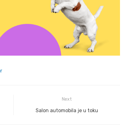
r
Next
Next
Salon automobila je u toku
post: