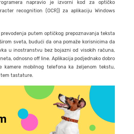
rogramera napravio je izvorni kod za optičko
racter recognition (OCR)) za aplikaciju Windows
pu prevođenja putem optičkog prepoznavanja teksta
 širom sveta, budući da ona pomaže korisnicima da
vka u inostranstvu bez bojazni od visokih računa,
erneta, odnosno off line. Aplikacija podjednako dobro
je kamere mobilnog telefona ka željenom tekstu,
utem tastature.