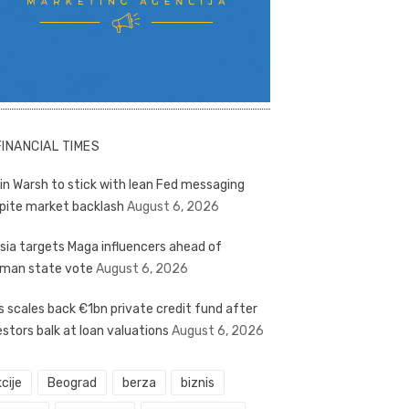
FINANCIAL TIMES
in Warsh to stick with lean Fed messaging
pite market backlash
August 6, 2026
sia targets Maga influencers ahead of
man state vote
August 6, 2026
s scales back €1bn private credit fund after
estors balk at loan valuations
August 6, 2026
cije
Beograd
berza
biznis