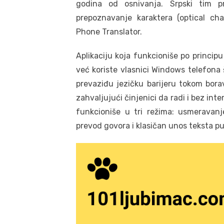
godina od osnivanja. Srpski tim p
prepoznavanje karaktera (optical cha
Phone Translator.
Aplikaciju koja funkcioniše po princi
već koriste vlasnici Windows telefona
prevaziđu jezičku barijeru tokom bora
zahvaljujući činjenici da radi i bez int
funkcioniše u tri režima: usmeravan
prevod govora i klasičan unos teksta p