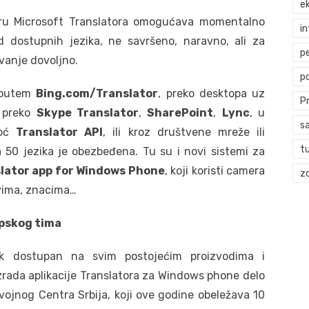
ek
iru Microsoft Translatora omogućava momentalno
i
d dostupnih jezika, ne savršeno, naravno, ali za
p
anje dovoljno.
p
i putem
Bing.com/Translator
, preko desktopa uz
P
 preko
Skype Translator
,
SharePoint
,
Lync
, u
s
moć
Translator API
, ili kroz društvene mreže ili
t
a 50 jezika je obezbeđena. Tu su i novi sistemi za
lator app for Windows Phone
, koji koristi camera
zd
vima, znacima…
rpskog tima
zik dostupan na svim postojećim proizvodima i
 izrada aplikacije Translatora za Windows phone delo
vojnog Centra Srbija, koji ove godine obeležava 10