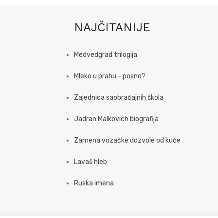
NAJČITANIJE
Medvedgrad trilogija
Mleko u prahu - posno?
Zajednica saobraćajnih škola
Jadran Malkovich biografija
Zamena vozačke dozvole od kuće
Lavaš hleb
Ruska imena