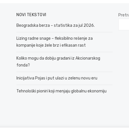
NOVI TEKSTOVI
Pretr
Beogradska berza – statistika za jul 2026.
Lizing radne snage – fleksibilno rešenje za
kompanije koje žele brz i efikasan rast
Koliko mogu da dobiju građani iz Akcionarskog
fonda?
Inicijativa Pojas i put ulazi u zelenu novu eru
Tehnološki pioniri koji menjaju globalnu ekonomiju