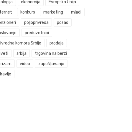
ologija
ekonomija
Evropska Unija
nternet
konkurs
marketing
mladi
enzioneri
poljoprivreda
posao
oslovanje
preduzetnici
rivredna komora Srbije
prodaja
aveti
srbija
trgovina na berzi
urizam
video
zapošljavanje
ravlje