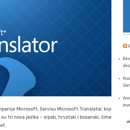
Kev
des
Rus
Ger
Are
inv
mpanije Microsoft. Servisu Microsoft Translator, koji
su tri nova jezika – srpski, hrvatski i bosanski, čime
ak
et.