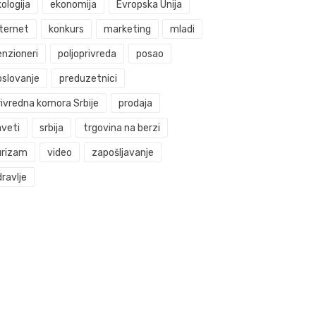
ologija
ekonomija
Evropska Unija
nternet
konkurs
marketing
mladi
enzioneri
poljoprivreda
posao
oslovanje
preduzetnici
rivredna komora Srbije
prodaja
aveti
srbija
trgovina na berzi
urizam
video
zapošljavanje
ravlje