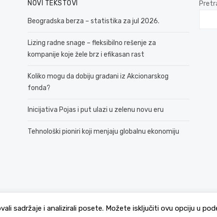
NOVI TEKSTOVI
Pretr
Beogradska berza – statistika za jul 2026.
Lizing radne snage – fleksibilno rešenje za
kompanije koje žele brz i efikasan rast
Koliko mogu da dobiju građani iz Akcionarskog
fonda?
Inicijativa Pojas i put ulazi u zelenu novu eru
Tehnološki pioniri koji menjaju globalnu ekonomiju
© 2026 381 vesti
Politika Privatnosti
ovali sadržaje i analizirali posete. Možete isključiti ovu opciju u 