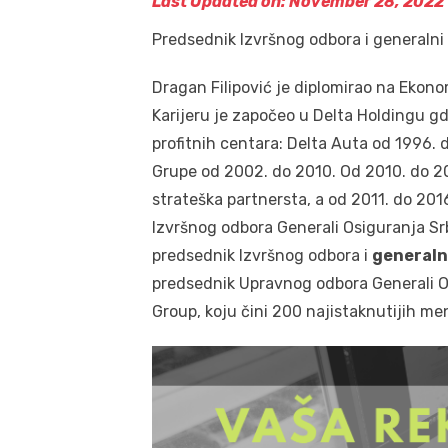
Last Updated on: November 28, 2022
Predsednik Izvršnog odbora i generalni 
Dragan Filipović je diplomirao na Ekon
Karijeru je započeo u Delta Holdingu gde
profitnih centara: Delta Auta od 1996.
Grupe od 2002. do 2010. Od 2010. do 20
strateška partnersta, a od 2011. do 201
Izvršnog odbora Generali Osiguranja Srb
predsednik Izvršnog odbora i
generalni
predsednik Upravnog odbora Generali Os
Group, koju čini 200 najistaknutijih me