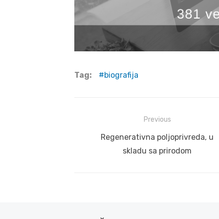
Tag:
biografija
Post
Previous
navigation
Previous
Regenerativna poljoprivreda, u
post:
skladu sa prirodom