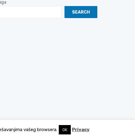
aga
SEARCH
podešavanjima vašeg browsera.
Privacy
OK