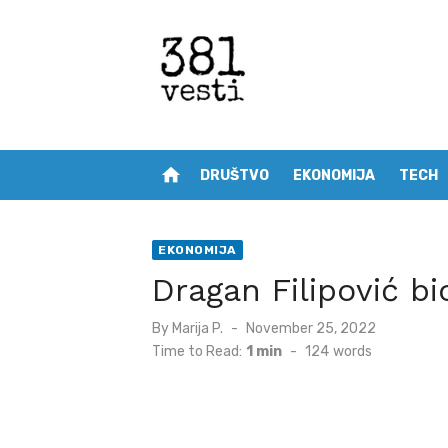
Skip
to
content
home
DRUŠTVO
EKONOMIJA
TECH
EKONOMIJA
Dragan Filipović bi
Posted
By
Marija P.
November 25, 2022
on
Time to Read:
1 min
-
124
words