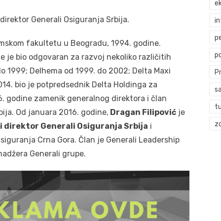
ek
direktor Generali Osiguranja Srbija.
i
p
omskom fakultetu u Beogradu, 1994. godine.
p
 je bio odgovaran za razvoj nekoliko različitih
 do 1999; Delhema od 1999. do 2002; Delta Maxi
P
14. bio je potpredsednik Delta Holdinga za
s
6. godine zamenik generalnog direktora i član
t
ija. Od januara 2016. godine,
Dragan Filipović
je
zd
 direktor Generali Osiguranja Srbija
i
iguranja Crna Gora. Član je Generali Leadership
nadžera Generali grupe.