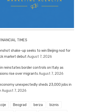
FINANCIAL TIMES
nshot shake-up seeks to win Beijing nod for
ck market debut
August 7, 2026
in reinstates border controls on Italy as
sions rise over migrants
August 7, 2026
economy unexpectedly sheds 23,000 jobs in
y
August 7, 2026
cije
Beograd
berza
biznis