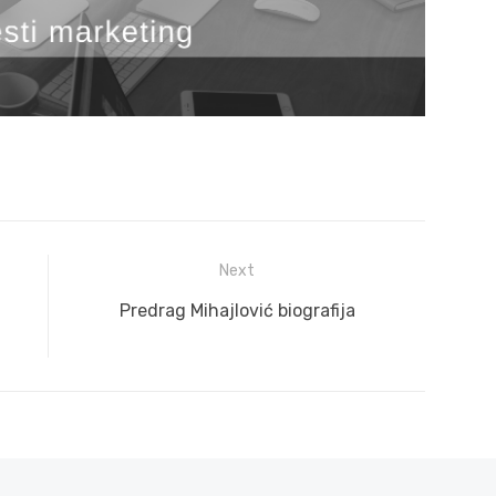
Next
Next
Predrag Mihajlović biografija
post: