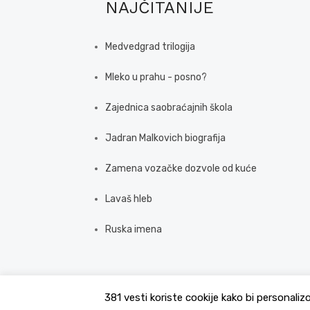
NAJČITANIJE
Medvedgrad trilogija
Mleko u prahu - posno?
Zajednica saobraćajnih škola
Jadran Malkovich biografija
Zamena vozačke dozvole od kuće
Lavaš hleb
Ruska imena
381 vesti koriste cookije kako bi personaliz