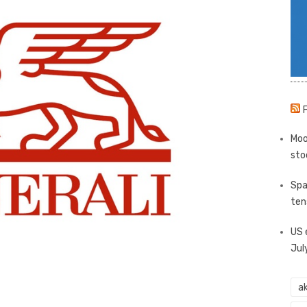
Moo
sto
Spa
ten
US 
Jul
ak