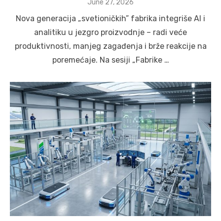
Posted
June 27, 2026
on
Nova generacija „svetioničkih” fabrika integriše AI i
analitiku u jezgro proizvodnje – radi veće
produktivnosti, manjeg zagađenja i brže reakcije na
poremećaje. Na sesiji „Fabrike …