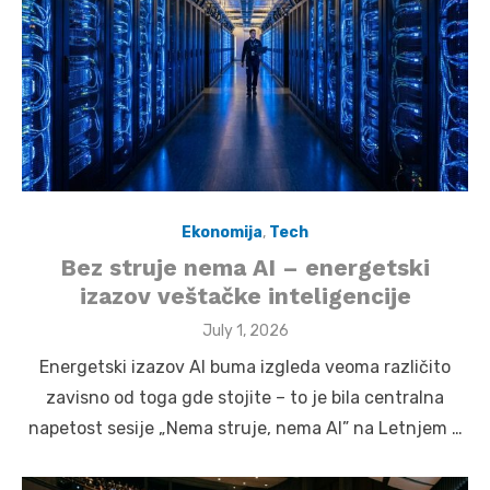
Ekonomija
,
Tech
Bez struje nema AI – energetski
izazov veštačke inteligencije
Posted
July 1, 2026
on
Energetski izazov AI buma izgleda veoma različito
zavisno od toga gde stojite – to je bila centralna
napetost sesije „Nema struje, nema AI” na Letnjem …