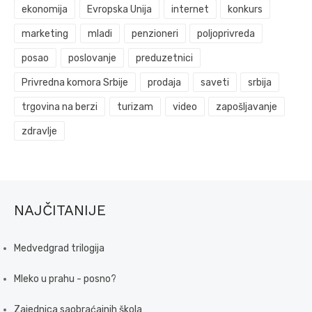
ekonomija
Evropska Unija
internet
konkurs
marketing
mladi
penzioneri
poljoprivreda
posao
poslovanje
preduzetnici
Privredna komora Srbije
prodaja
saveti
srbija
trgovina na berzi
turizam
video
zapošljavanje
zdravlje
NAJČITANIJE
Medvedgrad trilogija
Mleko u prahu - posno?
Zajednica saobraćajnih škola