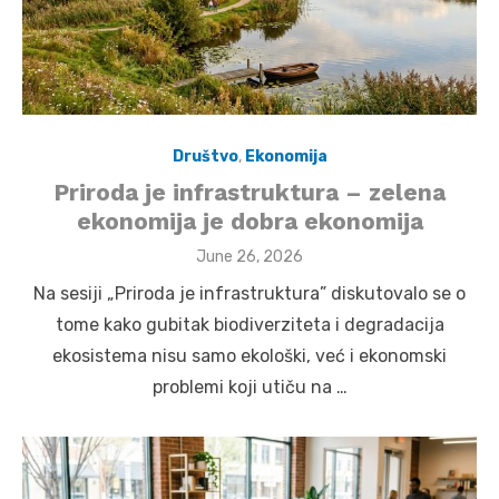
Društvo
,
Ekonomija
Priroda je infrastruktura – zelena
ekonomija je dobra ekonomija
Posted
June 26, 2026
on
Na sesiji „Priroda je infrastruktura” diskutovalo se o
tome kako gubitak biodiverziteta i degradacija
ekosistema nisu samo ekološki, već i ekonomski
problemi koji utiču na …