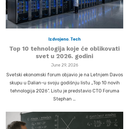
Izdvojeno
,
Tech
Top 10 tehnologija koje će oblikovati
svet u 2026. godini
Posted
June 29, 2026
on
Svetski ekonomski forum objavio je na Letnjem Davos
skupu u Dalian-u svoju godišnju listu „Top 10 novih
tehnologija 2026“. Listu je predstavio CTO Foruma
Stephan …