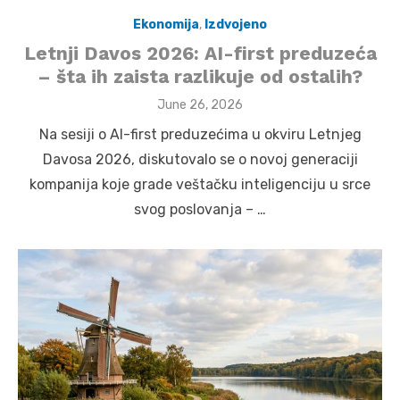
Ekonomija
,
Izdvojeno
Letnji Davos 2026: AI-first preduzeća
– šta ih zaista razlikuje od ostalih?
Posted
June 26, 2026
on
Na sesiji o AI-first preduzećima u okviru Letnjeg
Davosa 2026, diskutovalo se o novoj generaciji
kompanija koje grade veštačku inteligenciju u srce
svog poslovanja – …