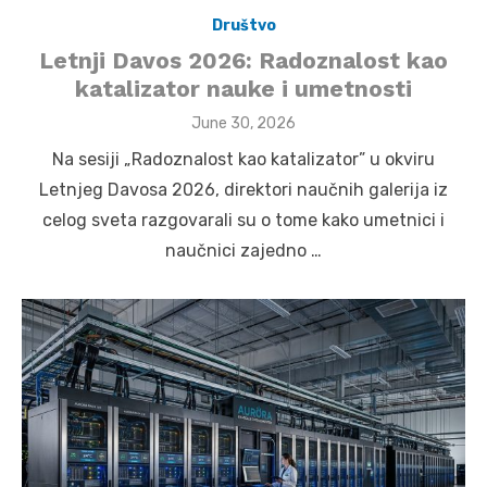
Društvo
Letnji Davos 2026: Radoznalost kao
katalizator nauke i umetnosti
Posted
June 30, 2026
on
Na sesiji „Radoznalost kao katalizator” u okviru
Letnjeg Davosa 2026, direktori naučnih galerija iz
celog sveta razgovarali su o tome kako umetnici i
naučnici zajedno …