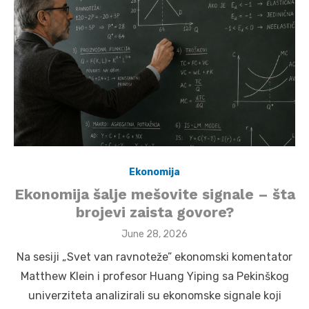
Ekonomija
Ekonomija šalje mešovite signale – šta
brojevi zaista govore?
Posted
June 28, 2026
on
Na sesiji „Svet van ravnoteže” ekonomski komentator
Matthew Klein i profesor Huang Yiping sa Pekinškog
univerziteta analizirali su ekonomske signale koji