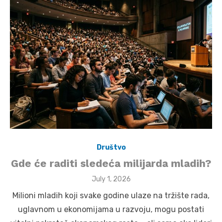
Društvo
Gde će raditi sledeća milijarda mladih?
Posted
July 1, 2026
on
Milioni mladih koji svake godine ulaze na tržište rada,
uglavnom u ekonomijama u razvoju, mogu postati