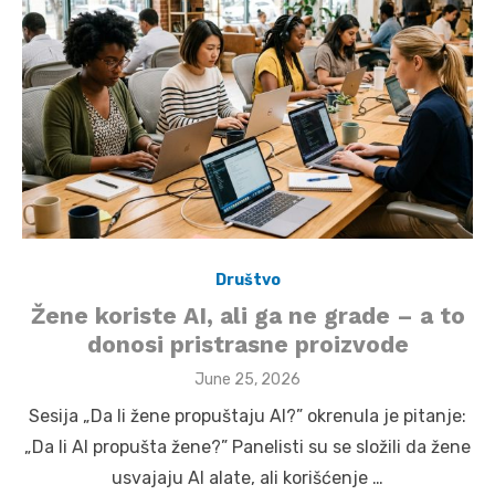
Društvo
Žene koriste AI, ali ga ne grade – a to
donosi pristrasne proizvode
Posted
June 25, 2026
on
Sesija „Da li žene propuštaju AI?” okrenula je pitanje:
„Da li AI propušta žene?” Panelisti su se složili da žene
usvajaju AI alate, ali korišćenje …