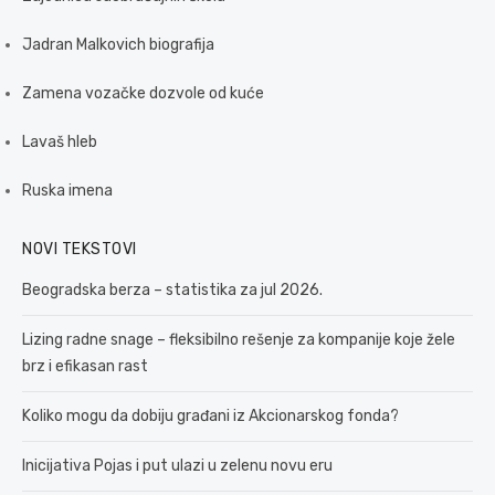
Jadran Malkovich biografija
Zamena vozačke dozvole od kuće
Lavaš hleb
Ruska imena
NOVI TEKSTOVI
Beogradska berza – statistika za jul 2026.
Lizing radne snage – fleksibilno rešenje za kompanije koje žele
brz i efikasan rast
Koliko mogu da dobiju građani iz Akcionarskog fonda?
Inicijativa Pojas i put ulazi u zelenu novu eru