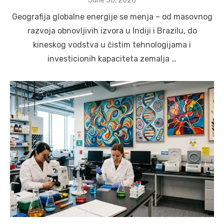
June 30, 2026
on
Geografija globalne energije se menja – od masovnog
razvoja obnovljivih izvora u Indiji i Brazilu, do
kineskog vodstva u čistim tehnologijama i
investicionih kapaciteta zemalja …