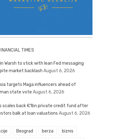
FINANCIAL TIMES
in Warsh to stick with lean Fed messaging
pite market backlash
August 6, 2026
sia targets Maga influencers ahead of
man state vote
August 6, 2026
s scales back €1bn private credit fund after
estors balk at loan valuations
August 6, 2026
cije
Beograd
berza
biznis