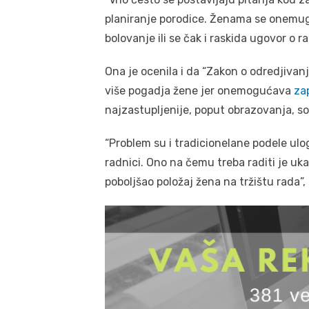
planiranje porodice. Ženama se onemug
bolovanje ili se čak i raskida ugovor o ra
Ona je ocenila i da “Zakon o odredjiva
više pogadja žene jer onemogućava
za
najzastupljenije, poput obrazovanja, soc
“Problem su i tradicionelane podele uloga
radnici. Ono na čemu treba raditi je uk
poboljšao položaj žena na tržištu rada”, 