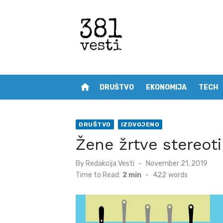
Skip
to
content
home
DRUŠTVO
EKONOMIJA
TECH
DRUŠTVO
IZDVOJENO
Žene žrtve stereot
Posted
By
Redakcija Vesti
November 21, 2019
on
Time to Read:
2 min
-
422
words