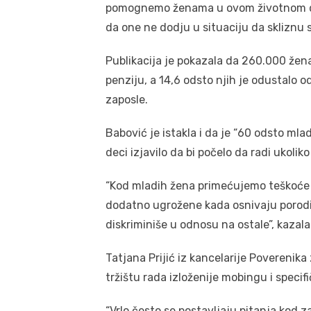
pomognemo ženama u ovom životnom d
da one ne dodju u situaciju da skliznu sa
Publikacija je pokazala da 260.000 žena
penziju, a 14,6 odsto njih je odustalo 
zaposle.
Babović je istakla i da je “60 odsto mla
deci izjavilo da bi počelo da radi ukolik
“Kod mladih žena primećujemo teškoće 
dodatno ugrožene kada osnivaju porodicu
diskriminiše u odnosu na ostale”, kazala
Tatjana Prijić iz kancelarije Poverenika
tržištu rada izloženije mobingu i specif
“Vrlo često se postavljaju pitanja kod 