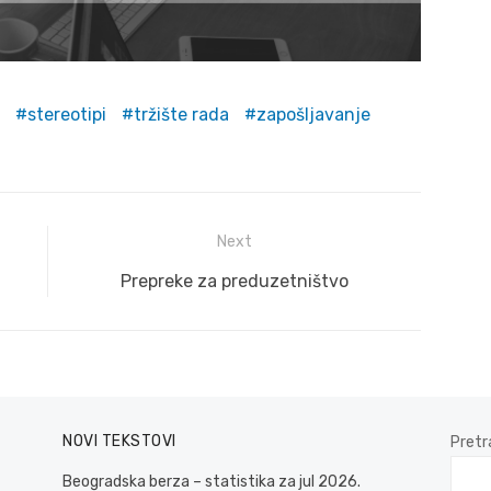
stereotipi
tržište rada
zapošljavanje
Next
Next
Prepreke za preduzetništvo
post:
NOVI TEKSTOVI
Pretr
Beogradska berza – statistika za jul 2026.