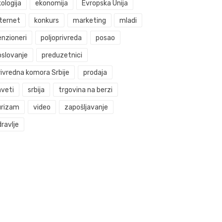
ologija
ekonomija
Evropska Unija
nternet
konkurs
marketing
mladi
enzioneri
poljoprivreda
posao
oslovanje
preduzetnici
rivredna komora Srbije
prodaja
aveti
srbija
trgovina na berzi
urizam
video
zapošljavanje
ravlje