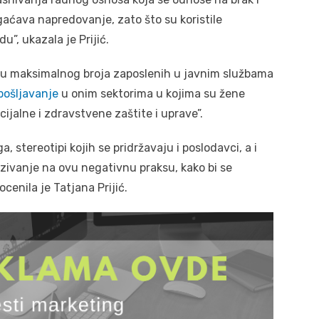
aćava napredovanje, zato što su koristile
du”, ukazala je Prijić.
nju maksimalnog broja zaposlenih u javnim službama
pošljavanje
u onim sektorima u kojima su žene
ijalne i zdravstvene zaštite i uprave”.
, stereotipi kojih se pridržavaju i poslodavci, a i
azivanje na ovu negativnu praksu, kako bi se
ocenila je Tatjana Prijić.