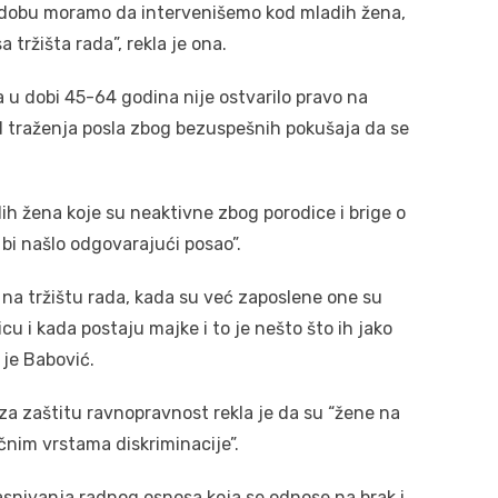
obu moramo da intervenišemo kod mladih žena,
 tržišta rada”, rekla je ona.
 u dobi 45-64 godina nije ostvarilo pravo na
od traženja posla zbog bezuspešnih pokušaja da se
dih žena koje su neaktivne zbog porodice i brige o
o bi našlo odgovarajući posao”.
na tržištu rada, kada su već zaposlene one su
 i kada postaju majke i to je nešto što ih jako
 je Babović.
 za zaštitu ravnopravnost rekla je da su “žene na
ičnim vrstama diskriminacije”.
zasnivanja radnog osnosa koja se odnose na brak i