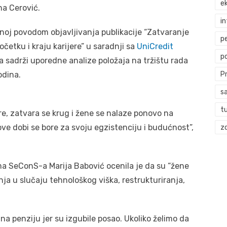
ek
na Cerović.
i
noj povodom objavljivanja publikacije “Zatvaranje
p
očetku i kraju karijere” u saradnji sa
UniCredit
p
ja sadrži uporedne analize položaja na tržištu rada
odina.
P
s
t
re, zatvara se krug i žene se nalaze ponovo na
ve dobi se bore za svoju egzistenciju i budućnost”,
zd
ama SeConS-a Marija Babović ocenila je da su “žene
nja u slučaju tehnološkog viška, restrukturiranja,
na penziju jer su izgubile posao. Ukoliko želimo da