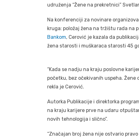
udruženja “Žene na prekretnici” Svetla
Na konferenciji za novinare organizova
kruga: položaj žena na tržištu rada na p
Bankom
, Cerović je kazala da publikaci
žena starosti i muškaraca starosti 45 g
“Kada se nadju na kraju poslovne karije
početku, bez očekivanih uspeha. Žene o
rekla je Cerović.
Autorka Publikacije i direktorka progr
na kraju karijere prve na udaru otpušta
novih tehnologija i slično”.
“Značajan broj žena nije ostvario pravo 