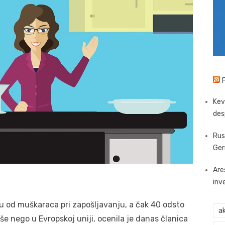
Kev
des
Rus
Ger
Are
inv
u od muškaraca pri zapošljavanju, a čak 40 odsto
ak
še nego u Evropskoj uniji, ocenila je danas članica