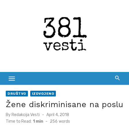
Skip
to
content
DRUŠTVO
IZDVOJENO
Žene diskriminisane na poslu
Posted
By
Redakcija Vesti
April 4, 2018
on
Time to Read:
1 min
-
256
words