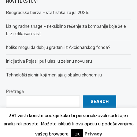
NOVI TEKSTOVI
Beogradska berza – statistika za jul 2026.
Lizing radne snage – fleksibilno rešenje za kompanije koje žele
brz i efikasan rast
Koliko mogu da dobiju građani iz Akcionarskog fonda?
Inicijativa Pojas i put ulazi u zelenu novu eru
Tehnološki pioniri koji menjaju globalnu ekonomiju
Pretraga
SEARCH
381 vesti koriste cookije kako bi personalizovali sadržaje i
analizirali posete. Možete isključiti ovu opciju u podešavanjima
© 2026 381 vesti
Politika Privatnosti
vašeg browsera.
Privacy
OK