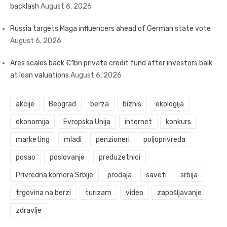
backlash
August 6, 2026
Russia targets Maga influencers ahead of German state vote
August 6, 2026
Ares scales back €1bn private credit fund after investors balk
at loan valuations
August 6, 2026
akcije
Beograd
berza
biznis
ekologija
ekonomija
Evropska Unija
internet
konkurs
marketing
mladi
penzioneri
poljoprivreda
posao
poslovanje
preduzetnici
Privredna komora Srbije
prodaja
saveti
srbija
trgovina na berzi
turizam
video
zapošljavanje
zdravlje