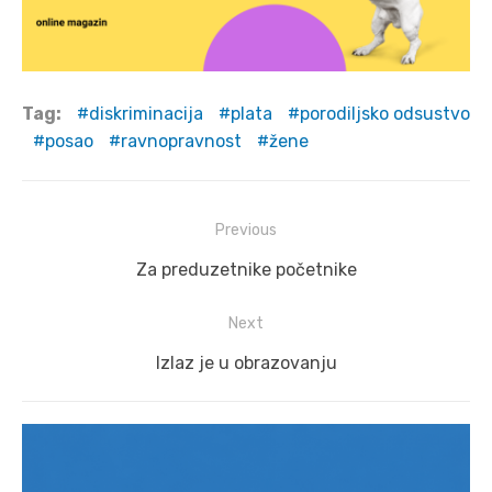
Tag:
diskriminacija
plata
porodiljsko odsustvo
posao
ravnopravnost
žene
Post
Previous
navigation
Previous
Za preduzetnike početnike
post:
Next
Next
Izlaz je u obrazovanju
post: