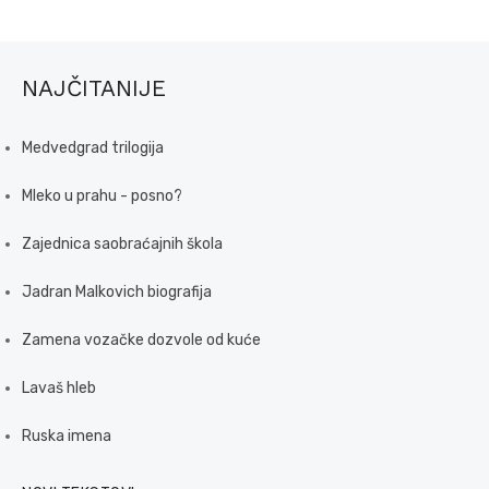
NAJČITANIJE
Medvedgrad trilogija
Mleko u prahu - posno?
Zajednica saobraćajnih škola
Jadran Malkovich biografija
Zamena vozačke dozvole od kuće
Lavaš hleb
Ruska imena