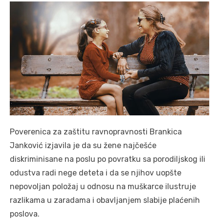
Poverenicа zа zаštitu rаvnoprаvnosti Brаnkicа
Jаnković izjavila je da su žene najčešće
diskriminisane na poslu po povratku sa porodiljskog ili
odustva radi nege deteta i da se njihov uopšte
nepovoljan položaj u odnosu na muškarce ilustruje
razlikama u zaradama i obavljanjem slabije plaćenih
poslova.