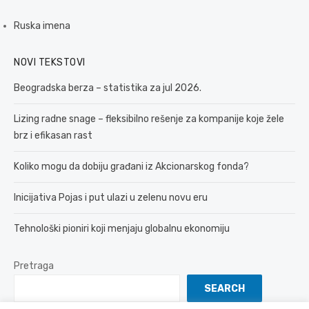
Ruska imena
NOVI TEKSTOVI
Beogradska berza – statistika za jul 2026.
Lizing radne snage – fleksibilno rešenje za kompanije koje žele
brz i efikasan rast
Koliko mogu da dobiju građani iz Akcionarskog fonda?
Inicijativa Pojas i put ulazi u zelenu novu eru
Tehnološki pioniri koji menjaju globalnu ekonomiju
Pretraga
SEARCH