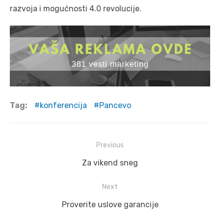
razvoja i mogućnosti 4.0 revolucije.
Tag:
konferencija
Pancevo
Post
Previous
navigation
Previous
Za vikend sneg
post:
Next
Next
Proverite uslove garancije
post: