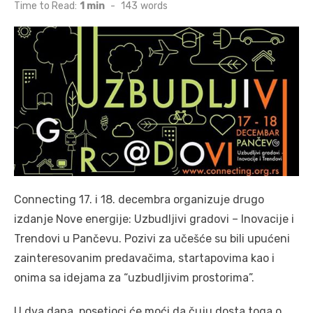
on
Time to Read:
1 min
-
143
words
Connecting 17. i 18. decembra organizuje drugo
izdanje Nove energije: Uzbudljivi gradovi – Inovacije i
Trendovi u Pančevu. Pozivi za učešće su bili upućeni
zainteresovanim predavačima, startapovima kao i
onima sa idejama za “uzbudljivim prostorima”.
U dva dana, posetioci će moći da čuju dosta toga o