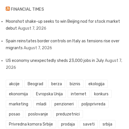
FINANCIAL TIMES
Moonshot shake-up seeks to win Beijing nod for stock market
debut
August 7, 2026
Spain reinstates border controls on Italy as tensions rise over
migrants
August 7, 2026
US economy unexpectedly sheds 23,000 jobs in July
August 7,
2026
akcije
Beograd
berza
biznis
ekologija
ekonomija
Evropska Unija
internet
konkurs
marketing
mladi
penzioneri
poljoprivreda
posao
poslovanje
preduzetnici
Privredna komora Srbije
prodaja
saveti
srbija