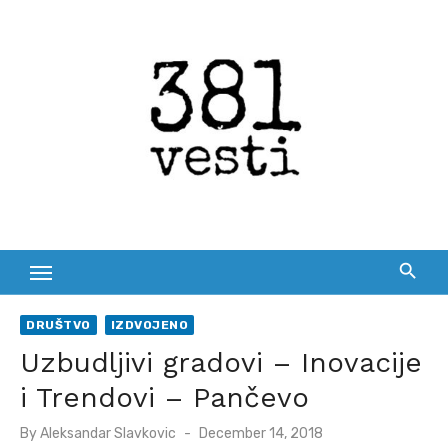
Skip
to
content
DRUŠTVO
IZDVOJENO
Uzbudljivi gradovi – Inovacije
i Trendovi – Pančevo
Posted
By
Aleksandar Slavkovic
December 14, 2018