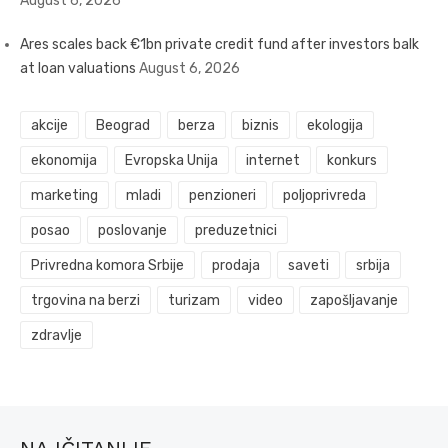
August 6, 2026
Ares scales back €1bn private credit fund after investors balk
at loan valuations
August 6, 2026
akcije
Beograd
berza
biznis
ekologija
ekonomija
Evropska Unija
internet
konkurs
marketing
mladi
penzioneri
poljoprivreda
posao
poslovanje
preduzetnici
Privredna komora Srbije
prodaja
saveti
srbija
trgovina na berzi
turizam
video
zapošljavanje
zdravlje