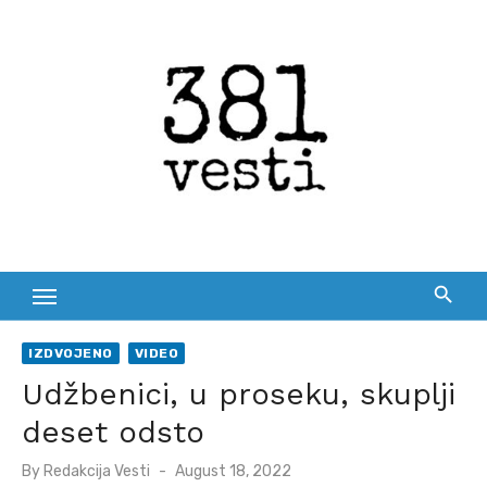
Skip
to
content
IZDVOJENO
VIDEO
Udžbenici, u proseku, skuplji
deset odsto
Posted
By
Redakcija Vesti
August 18, 2022