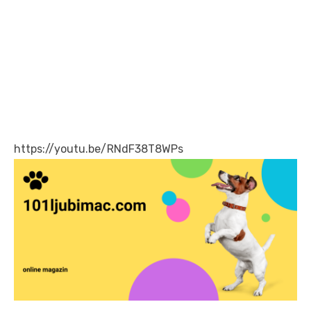
https://youtu.be/RNdF38T8WPs