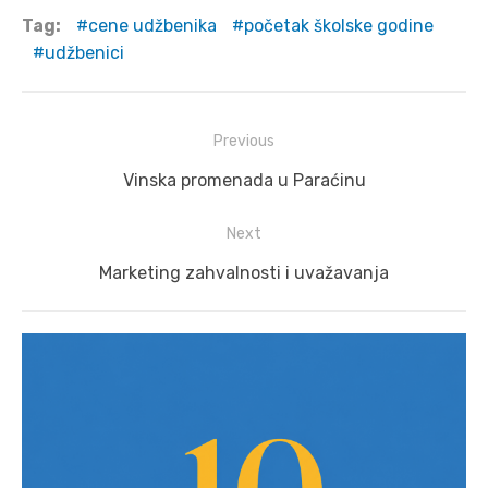
Tag:
cene udžbenika
početak školske godine
udžbenici
Post
Previous
navigation
Previous
Vinska promenada u Paraćinu
post:
Next
Next
Marketing zahvalnosti i uvažavanja
post: