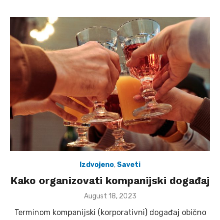
Izdvojeno
,
Saveti
Kako organizovati kompanijski događaj
Posted
August 18, 2023
on
Terminom kompanijski (korporativni) događaj obično