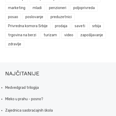
marketing
mladi
penzioneri
poljoprivreda
posao
poslovanje
preduzetnici
Privredna komora Srbije
prodaja
saveti
srbija
trgovina na berzi
turizam
video
zapošljavanje
zdravlje
NAJČITANIJE
Medvedgrad trilogija
Mleko u prahu - posno?
Zajednica saobraćajnih škola