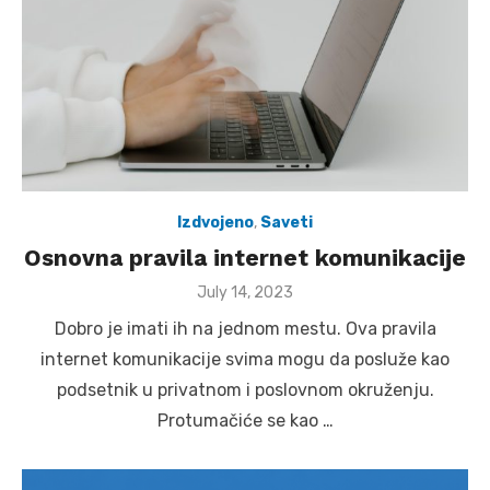
Izdvojeno
,
Saveti
Osnovna pravila internet komunikacije
Posted
July 14, 2023
on
Dobro je imati ih na jednom mestu. Ova pravila
internet komunikacije svima mogu da posluže kao
podsetnik u privatnom i poslovnom okruženju.
Protumačiće se kao …