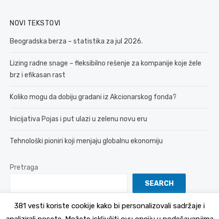
NOVI TEKSTOVI
Beogradska berza – statistika za jul 2026.
Lizing radne snage – fleksibilno rešenje za kompanije koje žele
brz i efikasan rast
Koliko mogu da dobiju građani iz Akcionarskog fonda?
Inicijativa Pojas i put ulazi u zelenu novu eru
Tehnološki pioniri koji menjaju globalnu ekonomiju
Pretraga
SEARCH
381 vesti koriste cookije kako bi personalizovali sadržaje i