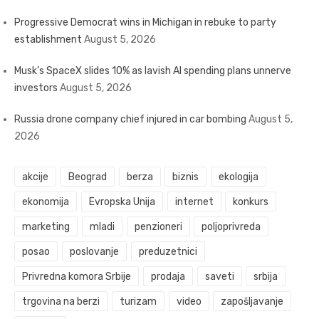
Progressive Democrat wins in Michigan in rebuke to party
establishment
August 5, 2026
Musk’s SpaceX slides 10% as lavish AI spending plans unnerve
investors
August 5, 2026
Russia drone company chief injured in car bombing
August 5,
2026
akcije
Beograd
berza
biznis
ekologija
ekonomija
Evropska Unija
internet
konkurs
marketing
mladi
penzioneri
poljoprivreda
posao
poslovanje
preduzetnici
Privredna komora Srbije
prodaja
saveti
srbija
trgovina na berzi
turizam
video
zapošljavanje