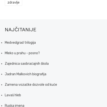
zdravlje
NAJČITANIJE
Medvedgrad trilogija
Mleko u prahu - posno?
Zajednica saobraćajnih škola
Jadran Malkovich biografija
Zamena vozačke dozvole od kuće
Lavaš hleb
Ruska imena