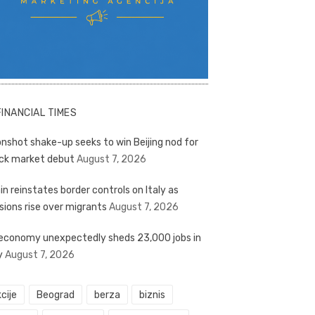
FINANCIAL TIMES
nshot shake-up seeks to win Beijing nod for
ck market debut
August 7, 2026
in reinstates border controls on Italy as
sions rise over migrants
August 7, 2026
economy unexpectedly sheds 23,000 jobs in
y
August 7, 2026
cije
Beograd
berza
biznis