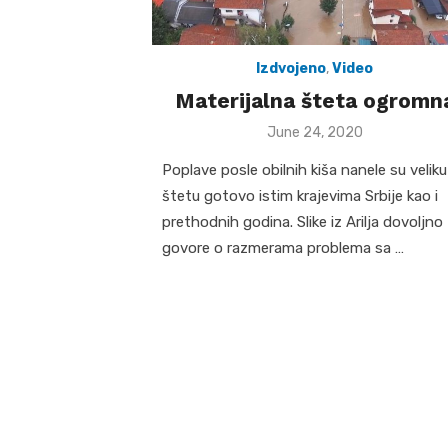
Izdvojeno
,
Video
Materijalna šteta ogromn
Posted
June 24, 2020
on
Poplave posle obilnih kiša nanele su veliku
štetu gotovo istim krajevima Srbije kao i
prethodnih godina. Slike iz Arilja dovoljno
govore o razmerama problema sa …