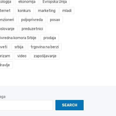
ologija
ekonomija
Evropska Unija
nternet
konkurs
marketing
mladi
enzioneri
poljoprivreda
posao
oslovanje
preduzetnici
rivredna komora Srbije
prodaja
aveti
srbija
trgovina na berzi
urizam
video
zapošljavanje
ravlje
aga
SEARCH