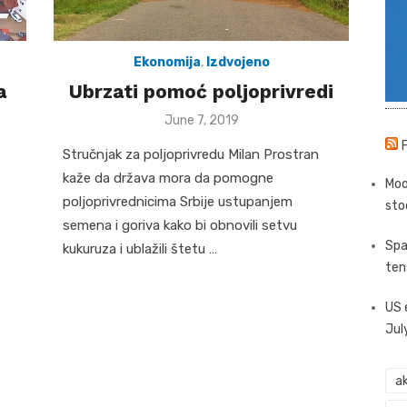
Ekonomija
,
Izdvojeno
a
Ubrzati pomoć poljoprivredi
Posted
June 7, 2019
on
Stručnjak za poljoprivredu Milan Prostran
kaže da država mora da pomogne
Moo
poljoprivrednicima Srbije ustupanjem
sto
semena i goriva kako bi obnovili setvu
Spa
kukuruza i ublažili štetu …
ten
US 
Jul
ak