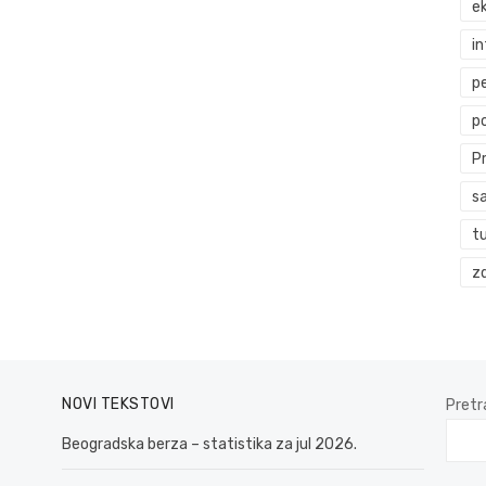
ek
i
p
p
P
s
t
zd
NOVI TEKSTOVI
Pretr
Beogradska berza – statistika za jul 2026.