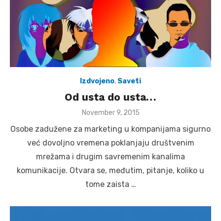
Izdvojeno
,
Saveti
Od usta do usta…
Posted
November 9, 2015
on
Osobe zadužene za marketing u kompanijama sigurno
već dovoljno vremena poklanjaju društvenim
mrežama i drugim savremenim kanalima
komunikacije. Otvara se, međutim, pitanje, koliko u
tome zaista …