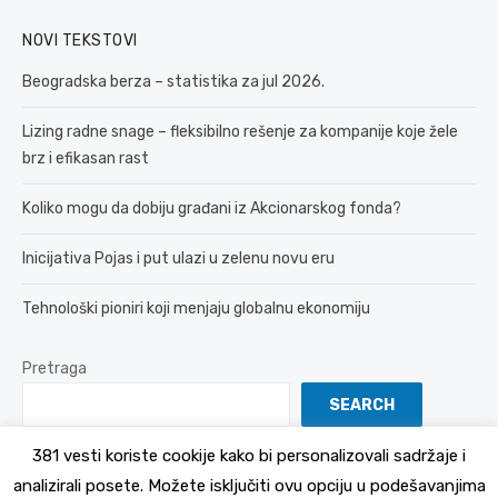
NOVI TEKSTOVI
Beogradska berza – statistika za jul 2026.
Lizing radne snage – fleksibilno rešenje za kompanije koje žele
brz i efikasan rast
Koliko mogu da dobiju građani iz Akcionarskog fonda?
Inicijativa Pojas i put ulazi u zelenu novu eru
Tehnološki pioniri koji menjaju globalnu ekonomiju
Pretraga
SEARCH
381 vesti koriste cookije kako bi personalizovali sadržaje i
analizirali posete. Možete isključiti ovu opciju u podešavanjima