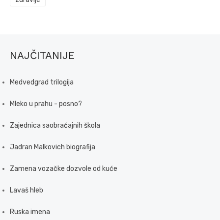
NAJČITANIJE
Medvedgrad trilogija
Mleko u prahu - posno?
Zajednica saobraćajnih škola
Jadran Malkovich biografija
Zamena vozačke dozvole od kuće
Lavaš hleb
Ruska imena