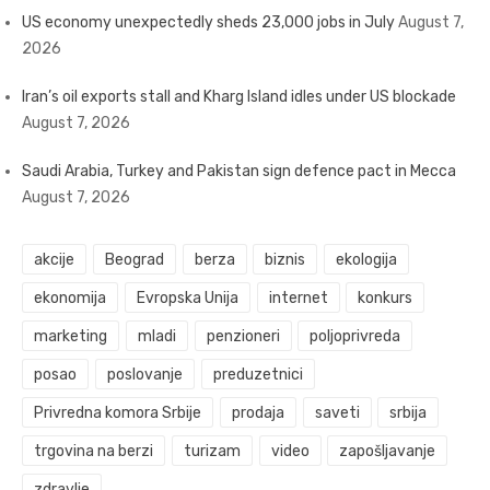
US economy unexpectedly sheds 23,000 jobs in July
August 7,
2026
Iran’s oil exports stall and Kharg Island idles under US blockade
August 7, 2026
Saudi Arabia, Turkey and Pakistan sign defence pact in Mecca
August 7, 2026
akcije
Beograd
berza
biznis
ekologija
ekonomija
Evropska Unija
internet
konkurs
marketing
mladi
penzioneri
poljoprivreda
posao
poslovanje
preduzetnici
Privredna komora Srbije
prodaja
saveti
srbija
trgovina na berzi
turizam
video
zapošljavanje
zdravlje