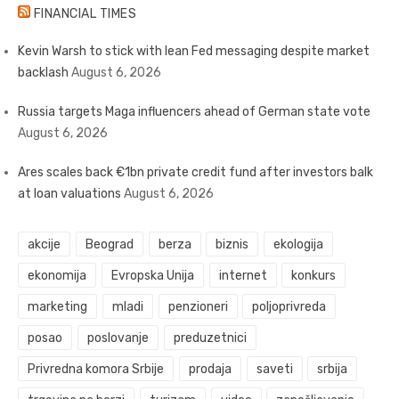
FINANCIAL TIMES
Kevin Warsh to stick with lean Fed messaging despite market
backlash
August 6, 2026
Russia targets Maga influencers ahead of German state vote
August 6, 2026
Ares scales back €1bn private credit fund after investors balk
at loan valuations
August 6, 2026
akcije
Beograd
berza
biznis
ekologija
ekonomija
Evropska Unija
internet
konkurs
marketing
mladi
penzioneri
poljoprivreda
posao
poslovanje
preduzetnici
Privredna komora Srbije
prodaja
saveti
srbija