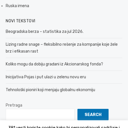
Ruska imena
NOVI TEKSTOVI
Beogradska berza – statistika za jul 2026.
Lizing radne snage – fleksibilno rešenje za kompanije koje žele
brz i efikasan rast
Koliko mogu da dobiju građani iz Akcionarskog fonda?
Inicijativa Pojas i put ulazi u zelenu novu eru
Tehnološki pioniri koji menjaju globalnu ekonomiju
Pretraga
SEARCH
381 vesti koriste cookije kako bi personalizovali sadržaje i