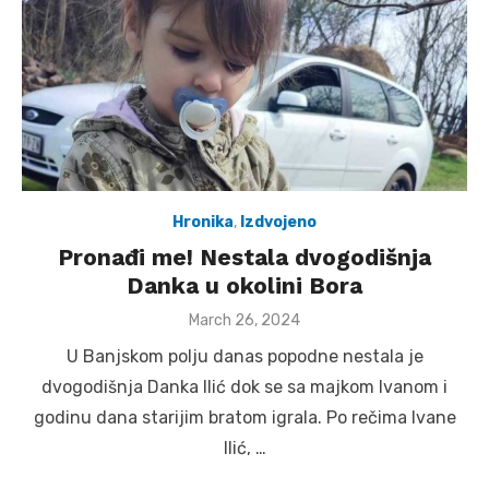
Hronika
,
Izdvojeno
Pronađi me! Nestala dvogodišnja
Danka u okolini Bora
Posted
March 26, 2024
on
U Banjskom polju danas popodne nestala je
dvogodišnja Danka Ilić dok se sa majkom Ivanom i
godinu dana starijim bratom igrala. Po rečima Ivane
Ilić, …