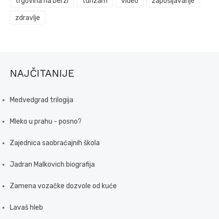
trgovina na berzi
turizam
video
zapošljavanje
zdravlje
NAJČITANIJE
Medvedgrad trilogija
Mleko u prahu - posno?
Zajednica saobraćajnih škola
Jadran Malkovich biografija
Zamena vozačke dozvole od kuće
Lavaš hleb