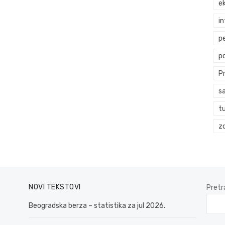
ek
i
p
p
P
s
t
zd
NOVI TEKSTOVI
Pretr
Beogradska berza – statistika za jul 2026.