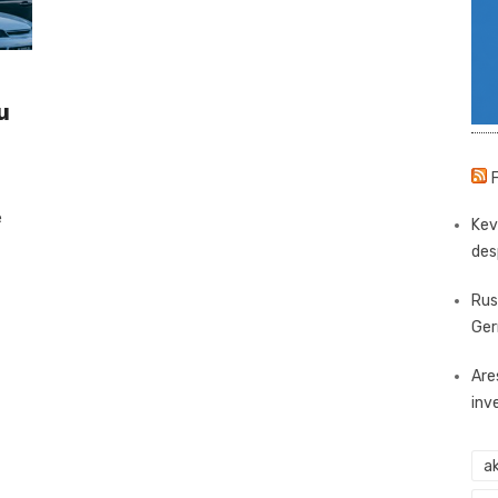
u
e
Kev
des
Rus
Ger
Are
inv
ak