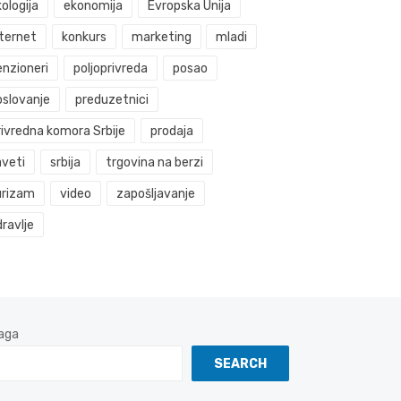
ologija
ekonomija
Evropska Unija
nternet
konkurs
marketing
mladi
enzioneri
poljoprivreda
posao
oslovanje
preduzetnici
rivredna komora Srbije
prodaja
aveti
srbija
trgovina na berzi
urizam
video
zapošljavanje
ravlje
aga
SEARCH