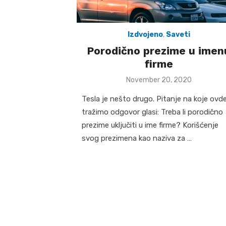
Izdvojeno
,
Saveti
Porodično prezime u imen
firme
Posted
November 20, 2020
on
Tesla je nešto drugo. Pitanje na koje ovd
tražimo odgovor glasi: Treba li porodično
prezime uključiti u ime firme? Korišćenje
svog prezimena kao naziva za …