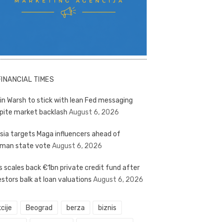
FINANCIAL TIMES
in Warsh to stick with lean Fed messaging
pite market backlash
August 6, 2026
sia targets Maga influencers ahead of
man state vote
August 6, 2026
s scales back €1bn private credit fund after
estors balk at loan valuations
August 6, 2026
cije
Beograd
berza
biznis