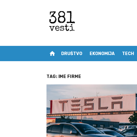
Skip
to
content
home
DRUŠTVO
EKONOMIJA
TECH
TAG:
IME FIRME