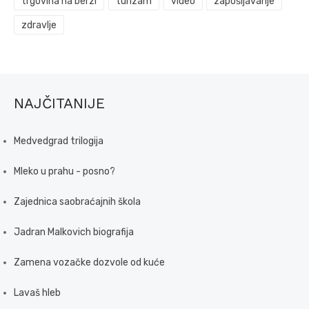
trgovina na berzi
turizam
video
zapošljavanje
zdravlje
NAJČITANIJE
Medvedgrad trilogija
Mleko u prahu - posno?
Zajednica saobraćajnih škola
Jadran Malkovich biografija
Zamena vozačke dozvole od kuće
Lavaš hleb