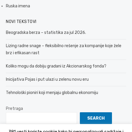
Ruska imena
NOVI TEKSTOVI
Beogradska berza – statistika za jul 2026.
Lizing radne snage – fleksibilno rešenje za kompanije koje žele
brz i efikasan rast
Koliko mogu da dobiju građani iz Akcionarskog fonda?
Inicijativa Pojas i put ulazi u zelenu novu eru
Tehnološki pioniri koji menjaju globalnu ekonomiju
Pretraga
SEARCH
381 vesti koriste cookije kako bi personalizovali sadržaje i