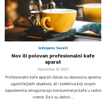
Izdvojeno
,
Saveti
Nov ili polovan profesionalni kafe
aparat
Posted
September 10, 2021
on
Profesionalni kafe aparati danas su obavezna oprema
ugostiteljskih objekata, ali i kolektiva koji svojim
zaposlenima omogućavaju konzumiranje kafe u radno
vreme. Da li su delovi …