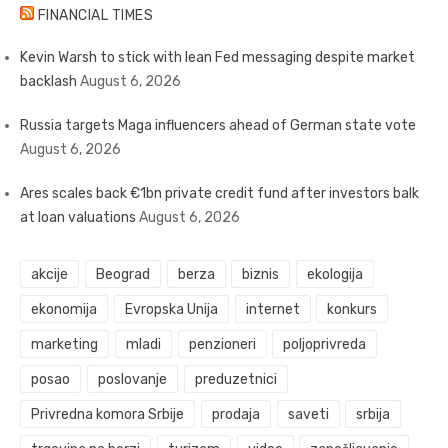
FINANCIAL TIMES
Kevin Warsh to stick with lean Fed messaging despite market
backlash
August 6, 2026
Russia targets Maga influencers ahead of German state vote
August 6, 2026
Ares scales back €1bn private credit fund after investors balk
at loan valuations
August 6, 2026
akcije
Beograd
berza
biznis
ekologija
ekonomija
Evropska Unija
internet
konkurs
marketing
mladi
penzioneri
poljoprivreda
posao
poslovanje
preduzetnici
Privredna komora Srbije
prodaja
saveti
srbija