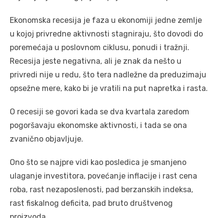
Ekonomska recesija je faza u ekonomiji jedne zemlje
u kojoj privredne aktivnosti stagniraju, što dovodi do
poremećaja u poslovnom ciklusu, ponudi i tražnji.
Recesija jeste negativna, ali je znak da nešto u
privredi nije u redu, što tera nadležne da preduzimaju
opsežne mere, kako bi je vratili na put napretka i rasta.
O recesiji se govori kada se dva kvartala zaredom
pogoršavaju ekonomske aktivnosti, i tada se ona
zvanično objavljuje.
Ono što se najpre vidi kao posledica je smanjeno
ulaganje investitora, povećanje inflacije i rast cena
roba, rast nezaposlenosti, pad berzanskih indeksa,
rast fiskalnog deficita, pad bruto društvenog
proizvoda.