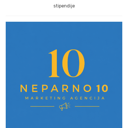
post:
stipendije