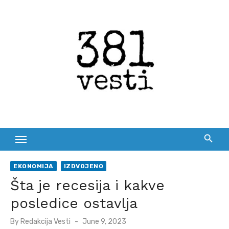
Skip
to
content
EKONOMIJA
IZDVOJENO
Šta je recesija i kakve
posledice ostavlja
Posted
By
Redakcija Vesti
June 9, 2023