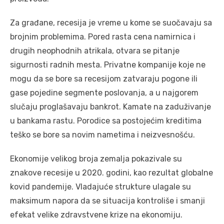
Za građane, recesija je vreme u kome se suočavaju sa
brojnim problemima. Pored rasta cena namirnica i
drugih neophodnih atrikala, otvara se pitanje
sigurnosti radnih mesta. Privatne kompanije koje ne
mogu da se bore sa recesijom zatvaraju pogone ili
gase pojedine segmente poslovanja, a u najgorem
slučaju proglašavaju bankrot. Kamate na zaduživanje
u bankama rastu. Porodice sa postojećim kreditima
teško se bore sa novim nametima i neizvesnošću.
Ekonomije velikog broja zemalja pokazivale su
znakove recesije u 2020. godini, kao rezultat globalne
kovid pandemije. Vladajuće strukture ulagale su
maksimum napora da se situacija kontroliše i smanji
efekat velike zdravstvene krize na ekonomiju.