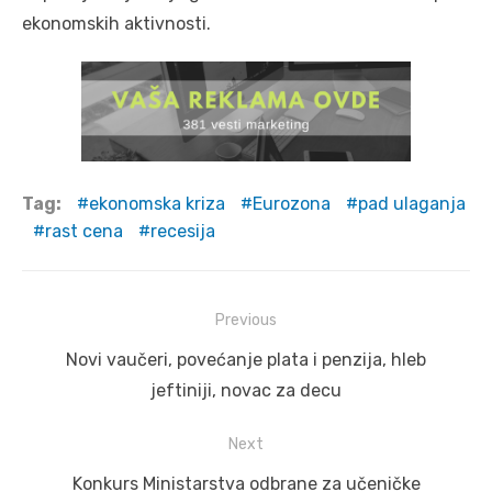
ekonomskih aktivnosti.
Tag:
ekonomska kriza
Eurozona
pad ulaganja
rast cena
recesija
Post
Previous
navigation
Previous
Novi vaučeri, povećanje plata i penzija, hleb
post:
jeftiniji, novac za decu
Next
Next
Konkurs Ministarstva odbrane za učeničke