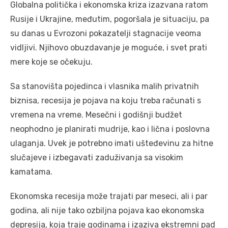
Globalna politička i ekonomska kriza izazvana ratom
Rusije i Ukrajine, međutim, pogoršala je situaciju, pa
su danas u Evrozoni pokazatelji stagnacije veoma
vidljivi. Njihovo obuzdavanje je moguće, i svet prati
mere koje se očekuju.
Sa stanovišta pojedinca i vlasnika malih privatnih
biznisa, recesija je pojava na koju treba računati s
vremena na vreme. Mesečni i godišnji budžet
neophodno je planirati mudrije, kao i lična i poslovna
ulaganja. Uvek je potrebno imati ušteđevinu za hitne
slučajeve i izbegavati zaduživanja sa visokim
kamatama.
Ekonomska recesija može trajati par meseci, ali i par
godina, ali nije tako ozbiljna pojava kao ekonomska
depresija, koja traje godinama i izaziva ekstremni pad