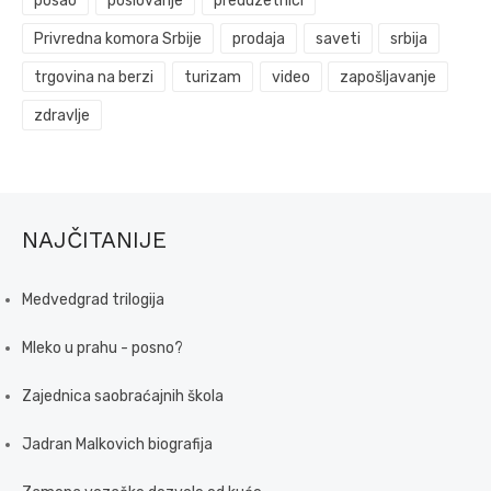
posao
poslovanje
preduzetnici
Privredna komora Srbije
prodaja
saveti
srbija
trgovina na berzi
turizam
video
zapošljavanje
zdravlje
NAJČITANIJE
Medvedgrad trilogija
Mleko u prahu - posno?
Zajednica saobraćajnih škola
Jadran Malkovich biografija