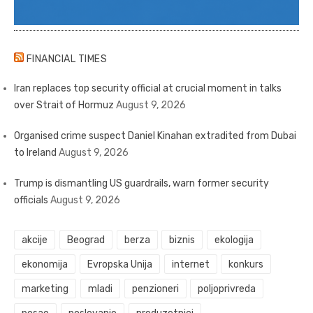
FINANCIAL TIMES
Iran replaces top security official at crucial moment in talks
over Strait of Hormuz
August 9, 2026
Organised crime suspect Daniel Kinahan extradited from Dubai
to Ireland
August 9, 2026
Trump is dismantling US guardrails, warn former security
officials
August 9, 2026
akcije
Beograd
berza
biznis
ekologija
ekonomija
Evropska Unija
internet
konkurs
marketing
mladi
penzioneri
poljoprivreda