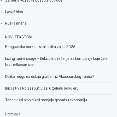
Zamena vozačke dozvole od kuće
Lavaš hleb
Ruska imena
NOVI TEKSTOVI
Beogradska berza – statistika za jul 2026.
Lizing radne snage – fleksibilno rešenje za kompanije koje žele
brz i efikasan rast
Koliko mogu da dobiju građani iz Akcionarskog fonda?
Inicijativa Pojas i put ulazi u zelenu novu eru
Tehnološki pioniri koji menjaju globalnu ekonomiju
Pretraga