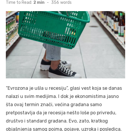
on
Time to Read:
2 min
-
356
words
“Evrozona je ušla u recesiju”, glasi vest koja se danas
nalazi u svim medijima. I dok je ekonomistima jasno
šta ovaj termin znači, većina građana samo
pretpostavlja da je recesija nešto loše po privredu,
društvo i standard građana. Evo, zato, kratkog
objašnjenja samog pojma, pojave, uzroka i posledica.