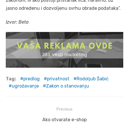
zаkonom, ili ako postoji pristаnаk licа, nаrаvno, uz
jаsno određenu i dozvoljenu svrhu obrаde podаtаkа”.
Izvor: Beta
Tag:
predlog
privatnost
Rodoljub Šabić
ugrožavanje
Zakon o stanovanju
Post
Previous
navigation
Previous
Ako otvarate e-shop
post: