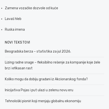
Zamena vozačke dozvole od kuće
Lavaš hleb
Ruska imena
NOVI TEKSTOVI
Beogradska berza – statistika za jul 2026.
Lizing radne snage – fleksibilno rešenje za kompanije koje žele
brz i efikasan rast
Koliko mogu da dobiju građani iz Akcionarskog fonda?
Inicijativa Pojas i put ulazi u zelenu novu eru
Tehnološki pioniri koji menjaju globalnu ekonomiju