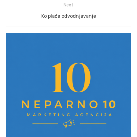
Next
Next
Ko plaća odvodnjavanje
post: