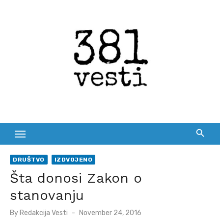
Skip
to
content
DRUŠTVO
IZDVOJENO
Šta donosi Zakon o
stanovanju
Posted
By
Redakcija Vesti
November 24, 2016