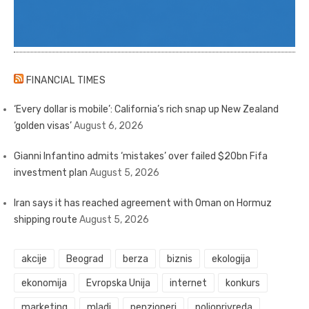
FINANCIAL TIMES
‘Every dollar is mobile’: California’s rich snap up New Zealand
‘golden visas’
August 6, 2026
Gianni Infantino admits ‘mistakes’ over failed $20bn Fifa
investment plan
August 5, 2026
Iran says it has reached agreement with Oman on Hormuz
shipping route
August 5, 2026
akcije
Beograd
berza
biznis
ekologija
ekonomija
Evropska Unija
internet
konkurs
marketing
mladi
penzioneri
poljoprivreda