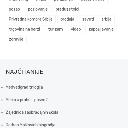
posao
poslovanje
preduzetnici
Privredna komora Srbije
prodaja
saveti
srbija
trgovina na berzi
turizam
video
zapošljavanje
zdravlje
NAJČITANIJE
Medvedgrad trilogija
Mleko u prahu - posno?
Zajednica saobraćajnih škola
Jadran Malkovich biografija