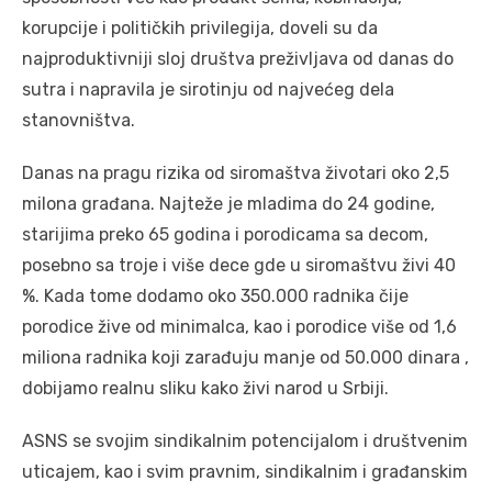
korupcije i političkih privilegija, doveli su da
najproduktivniji sloj društva preživljava od danas do
sutra i napravila je sirotinju od najvećeg dela
stanovništva.
Danas na pragu rizika od siromaštva životari oko 2,5
milona građana. Najteže je mladima do 24 godine,
starijima preko 65 godina i porodicama sa decom,
posebno sa troje i više dece gde u siromaštvu živi 40
%. Kada tome dodamo oko 350.000 radnika čije
porodice žive od minimalca, kao i porodice više od 1,6
miliona radnika koji zarađuju manje od 50.000 dinara ,
dobijamo realnu sliku kako živi narod u Srbiji.
ASNS se svojim sindikalnim potencijalom i društvenim
uticajem, kao i svim pravnim, sindikalnim i građanskim