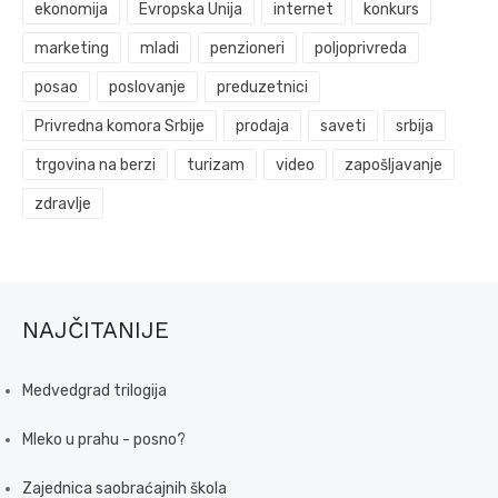
ekonomija
Evropska Unija
internet
konkurs
marketing
mladi
penzioneri
poljoprivreda
posao
poslovanje
preduzetnici
Privredna komora Srbije
prodaja
saveti
srbija
trgovina na berzi
turizam
video
zapošljavanje
zdravlje
NAJČITANIJE
Medvedgrad trilogija
Mleko u prahu - posno?
Zajednica saobraćajnih škola