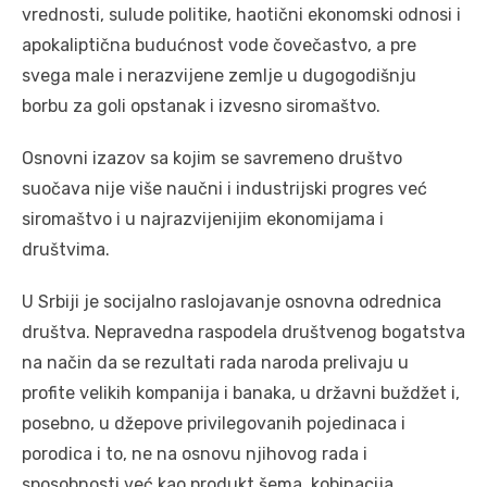
vrednosti, sulude politike, haotični ekonomski odnosi i
apokaliptična budućnost vode čovečastvo, a pre
svega male i nerazvijene zemlje u dugogodišnju
borbu za goli opstanak i izvesno siromaštvo.
Osnovni izazov sa kojim se savremeno društvo
suočava nije više naučni i industrijski progres već
siromaštvo i u najrazvijenijim ekonomijama i
društvima.
U Srbiji je socijalno raslojavanje osnovna odrednica
društva. Nepravedna raspodela društvenog bogatstva
na način da se rezultati rada naroda prelivaju u
profite velikih kompanija i banaka, u državni buždžet i,
posebno, u džepove privilegovanih pojedinaca i
porodica i to, ne na osnovu njihovog rada i
sposobnosti već kao produkt šema, kobinacija,