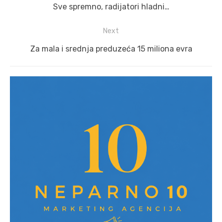
navigation
Previous
Sve spremno, radijatori hladni…
post:
Next
Next
Za mala i srednja preduzeća 15 miliona evra
post: