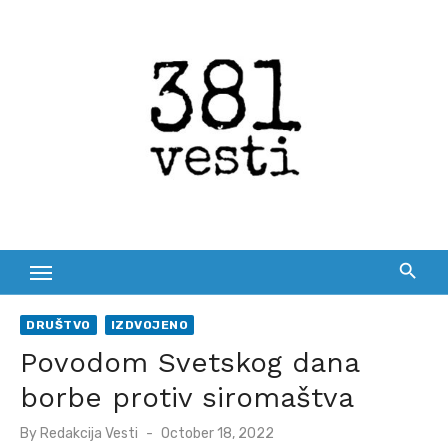
Skip
to
content
DRUŠTVO
IZDVOJENO
Povodom Svetskog dana
borbe protiv siromaštva
Posted
By
Redakcija Vesti
October 18, 2022