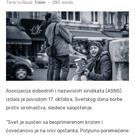
on
Time to Read:
1 min
-
280
words
Asocijacija slobodnih i nezavisnih sindikata (ASNS)
izdala je povodom 17. oktobra, Svetskog dana borbe
protiv siromaštva, sledeće saopštenje.
“Svet je suočen sa besprimerenom krizom i
čovečansvo je na ivici opstanka. Potpuno poremećene