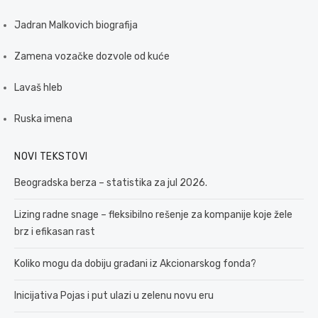
Jadran Malkovich biografija
Zamena vozačke dozvole od kuće
Lavaš hleb
Ruska imena
NOVI TEKSTOVI
Beogradska berza – statistika za jul 2026.
Lizing radne snage – fleksibilno rešenje za kompanije koje žele
brz i efikasan rast
Koliko mogu da dobiju građani iz Akcionarskog fonda?
Inicijativa Pojas i put ulazi u zelenu novu eru