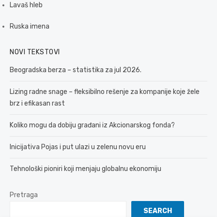
Lavaš hleb
Ruska imena
NOVI TEKSTOVI
Beogradska berza – statistika za jul 2026.
Lizing radne snage – fleksibilno rešenje za kompanije koje žele
brz i efikasan rast
Koliko mogu da dobiju građani iz Akcionarskog fonda?
Inicijativa Pojas i put ulazi u zelenu novu eru
Tehnološki pioniri koji menjaju globalnu ekonomiju
Pretraga
SEARCH