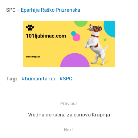
SPC –
Eparhija Raško Prizrenska
Tag:
humanitarno
SPC
Post
Previous
navigation
Previous
Vredna donacija za obnovu Krupnja
post:
Next