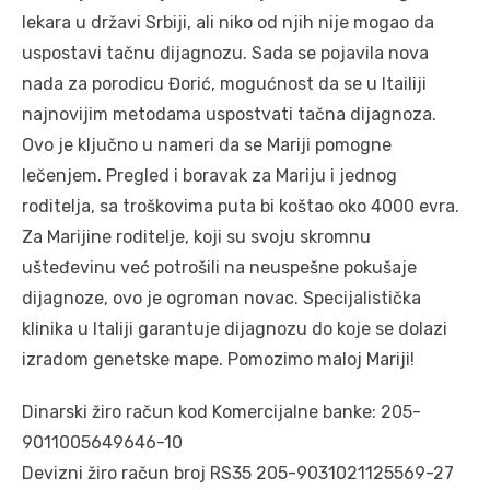
lekara u državi Srbiji, ali niko od njih nije mogao da
uspostavi tačnu dijagnozu. Sada se pojavila nova
nada za porodicu Đorić, mogućnost da se u Itailiji
najnovijim metodama uspostvati tačna dijagnoza.
Ovo je ključno u nameri da se Mariji pomogne
lečenjem. Pregled i boravak za Mariju i jednog
roditelja, sa troškovima puta bi koštao oko 4000 evra.
Za Marijine roditelje, koji su svoju skromnu
ušteđevinu već potrošili na neuspešne pokušaje
dijagnoze, ovo je ogroman novac. Specijalistička
klinika u Italiji garantuje dijagnozu do koje se dolazi
izradom genetske mape. Pomozimo maloj Mariji!
Dinarski žiro račun kod Komercijalne banke: 205-
9011005649646-10
Devizni žiro račun broj RS35 205-9031021125569-27