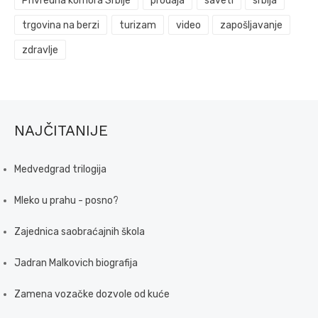
Privredna komora Srbije
prodaja
saveti
srbija
trgovina na berzi
turizam
video
zapošljavanje
zdravlje
NAJČITANIJE
Medvedgrad trilogija
Mleko u prahu - posno?
Zajednica saobraćajnih škola
Jadran Malkovich biografija
Zamena vozačke dozvole od kuće