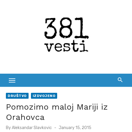
Skip
to
content
DRUŠTVO
IZDVOJENO
Pomozimo maloj Mariji iz
Orahovca
Posted
By
Aleksandar Slavkovic
January 15, 2015