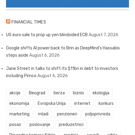
FINANCIAL TIMES
US euro sale to prop up yen blindsided ECB
August 7, 2026
Google shifts AI power back to Brin as DeepMind’s Hassabis
steps aside
August 6, 2026
Jane Street in talks to shift its $11bn in debt to investors
including Pimco
August 6, 2026
akcije
Beograd
berza
biznis
ekologija
ekonomija
Evropska Unija
internet
konkurs
marketing
mladi
penzioneri
poljoprivreda
posao
poslovanje
preduzetnici