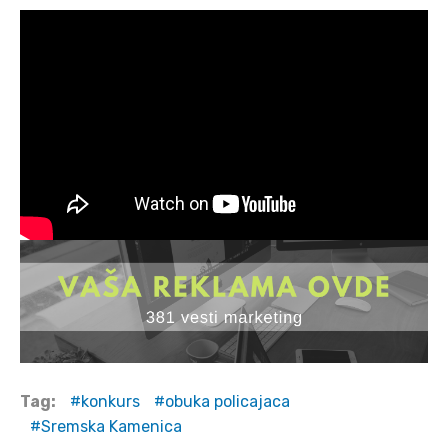
Tag:
konkurs
obuka policajaca
Sremska Kamenica