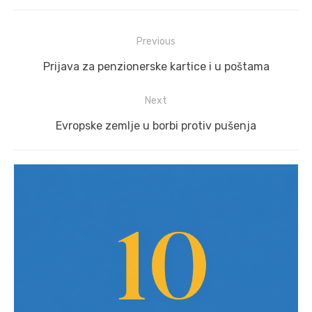
Post
Previous
navigation
Previous
Prijava za penzionerske kartice i u poštama
post:
Next
Next
Evropske zemlje u borbi protiv pušenja
post: