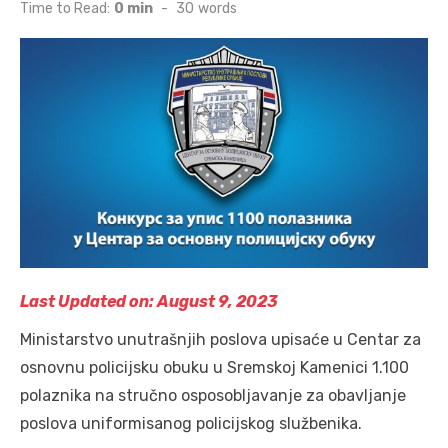
on
Time to Read:
0 min
-
30
words
Last Updated on: August 9, 2023
Ministarstvo unutrašnjih poslova upisaće u Centar za
osnovnu policijsku obuku u Sremskoj Kamenici 1.100
polaznika na stručno osposobljavanje za obavljanje
poslova uniformisanog policijskog službenika.