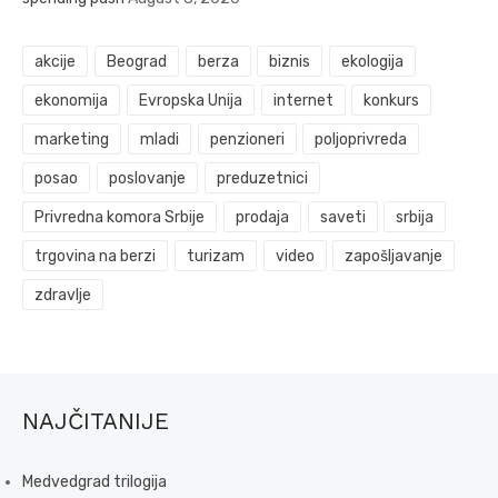
akcije
Beograd
berza
biznis
ekologija
ekonomija
Evropska Unija
internet
konkurs
marketing
mladi
penzioneri
poljoprivreda
posao
poslovanje
preduzetnici
Privredna komora Srbije
prodaja
saveti
srbija
trgovina na berzi
turizam
video
zapošljavanje
zdravlje
NAJČITANIJE
Medvedgrad trilogija