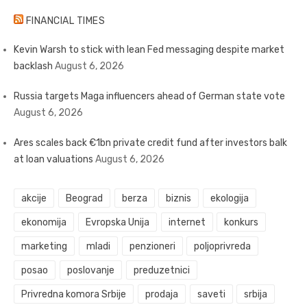
FINANCIAL TIMES
Kevin Warsh to stick with lean Fed messaging despite market
backlash
August 6, 2026
Russia targets Maga influencers ahead of German state vote
August 6, 2026
Ares scales back €1bn private credit fund after investors balk
at loan valuations
August 6, 2026
akcije
Beograd
berza
biznis
ekologija
ekonomija
Evropska Unija
internet
konkurs
marketing
mladi
penzioneri
poljoprivreda
posao
poslovanje
preduzetnici
Privredna komora Srbije
prodaja
saveti
srbija