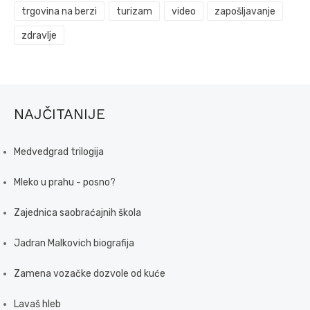
trgovina na berzi
turizam
video
zapošljavanje
zdravlje
NAJČITANIJE
Medvedgrad trilogija
Mleko u prahu - posno?
Zajednica saobraćajnih škola
Jadran Malkovich biografija
Zamena vozačke dozvole od kuće
Lavaš hleb