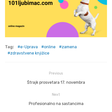
Tag:
e-Uprava
online
zamena
zdravstvene knjižice
Post
Previous
navigation
Previous
Štrajk prosvetara 17. novembra
post:
Next
Next
Profesionalno na sastancima
post: