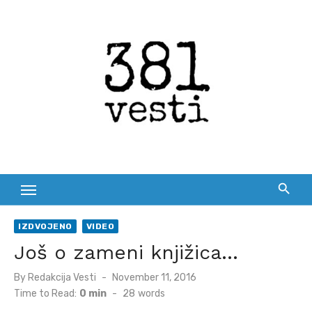
Skip
to
content
IZDVOJENO
VIDEO
Još o zameni knjižica…
Posted
By
Redakcija Vesti
November 11, 2016
on
Time to Read:
0 min
-
28
words