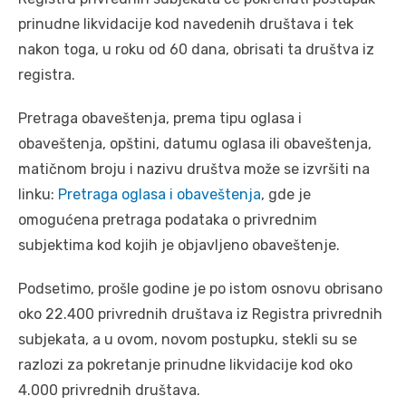
prinudne likvidacije kod navedenih društava i tek
nakon toga, u roku od 60 dana, obrisati ta društva iz
registra.
Pretraga obaveštenja, prema tipu oglasa i
obaveštenja, opštini, datumu oglasa ili obaveštenja,
matičnom broju i nazivu društva može se izvršiti na
linku:
Pretraga oglasa i obaveštenja
, gde je
omogućena pretraga podataka o privrednim
subjektima kod kojih je objavljeno obaveštenje.
Podsetimo, prošle godine je po istom osnovu obrisano
oko 22.400 privrednih društava iz Registra privrednih
subjekata, a u ovom, novom postupku, stekli su se
razlozi za pokretanje prinudne likvidacije kod oko
4.000 privrednih društava.