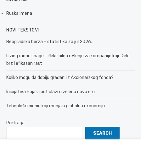
Ruska imena
NOVI TEKSTOVI
Beogradska berza – statistika za jul 2026.
Lizing radne snage – fleksibilno rešenje za kompanije koje žele
brz i efikasan rast
Koliko mogu da dobiju građani iz Akcionarskog fonda?
Inicijativa Pojas i put ulazi u zelenu novu eru
Tehnološki pioniri koji menjaju globalnu ekonomiju
Pretraga
SEARCH