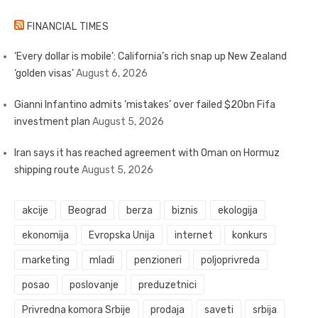
FINANCIAL TIMES
‘Every dollar is mobile’: California’s rich snap up New Zealand
‘golden visas’
August 6, 2026
Gianni Infantino admits ‘mistakes’ over failed $20bn Fifa
investment plan
August 5, 2026
Iran says it has reached agreement with Oman on Hormuz
shipping route
August 5, 2026
akcije
Beograd
berza
biznis
ekologija
ekonomija
Evropska Unija
internet
konkurs
marketing
mladi
penzioneri
poljoprivreda
posao
poslovanje
preduzetnici
Privredna komora Srbije
prodaja
saveti
srbija