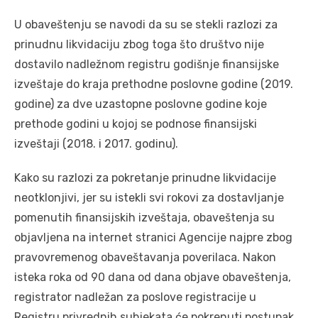
U obaveštenju se navodi da su se stekli razlozi za
prinudnu likvidaciju zbog toga što društvo nije
dostavilo nadležnom registru godišnje finansijske
izveštaje do kraja prethodne poslovne godine (2019.
godine) za dve uzastopne poslovne godine koje
prethode godini u kojoj se podnose finansijski
izveštaji (2018. i 2017. godinu).
Kako su razlozi za pokretanje prinudne likvidacije
neotklonjivi, jer su istekli svi rokovi za dostavljanje
pomenutih finansijskih izveštaja, obaveštenja su
objavljena na internet stranici Agencije najpre zbog
pravovremenog obaveštavanja poverilaca. Nakon
isteka roka od 90 dana od dana objave obaveštenja,
registrator nadležan za poslove registracije u
Registru privrednih subjekata će pokrenuti postupak