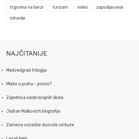
trgovina na berzi
turizam
video
zapošljavanje
zdravlje
NAJČITANIJE
Medvedgrad trilogija
Mleko u prahu - posno?
Zajednica saobraćajnih škola
Jadran Malkovich biografija
Zamena vozačke dozvole od kuće
Lavaš hleb