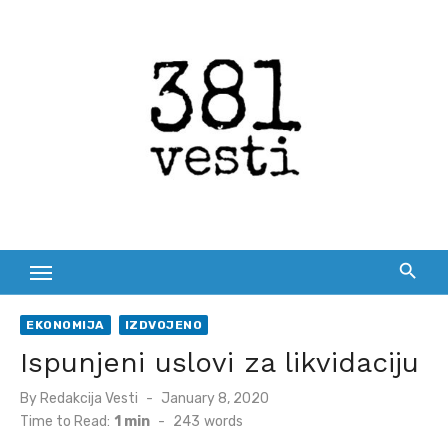
Skip
to
content
EKONOMIJA
IZDVOJENO
Ispunjeni uslovi za likvidaciju
Posted
By
Redakcija Vesti
January 8, 2020
on
Time to Read:
1 min
-
243
words