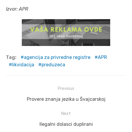
Izvor: APR
Tag:
agencija za privredne registre
APR
likvidacija
preduzeća
Post
Previous
navigation
Previous
Provere znanja jezika u Švajcarskoj
post:
Next
Next
Ilegalni dolasci duplirani