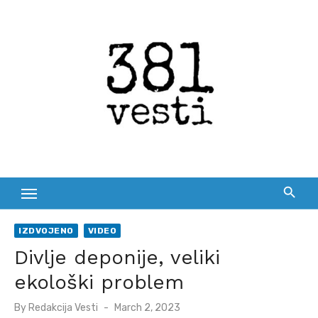
Skip
to
content
IZDVOJENO
VIDEO
Divlje deponije, veliki
ekološki problem
Posted
By
Redakcija Vesti
March 2, 2023