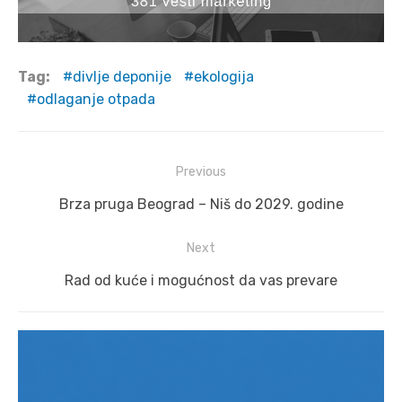
Tag:
divlje deponije
ekologija
odlaganje otpada
Post
Previous
navigation
Previous
Brza pruga Beograd – Niš do 2029. godine
post:
Next
Next
Rad od kuće i mogućnost da vas prevare
post: