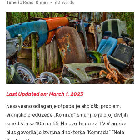
on
Time to Read:
0 min
-
63
words
Last Updated on: March 1, 2023
Nesavesno odlaganje otpada je ekološki problem.
Vranjsko preduzeće „Komrad“ smanjilo je broj divljih
smetlišta sa 105 na 65. Na ovu temu za TV Vranjska
plus govorila je izvršna direktorka “Komrada” “Nela