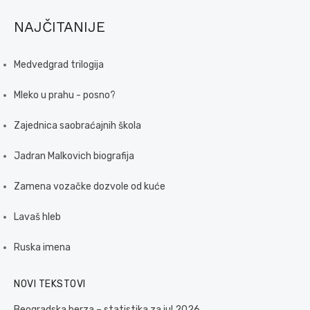
NAJČITANIJE
Medvedgrad trilogija
Mleko u prahu - posno?
Zajednica saobraćajnih škola
Jadran Malkovich biografija
Zamena vozačke dozvole od kuće
Lavaš hleb
Ruska imena
NOVI TEKSTOVI
Beogradska berza – statistika za jul 2026.