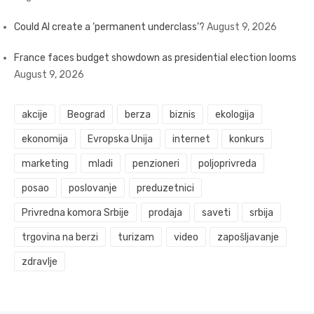
Could AI create a ‘permanent underclass’?
August 9, 2026
France faces budget showdown as presidential election looms
August 9, 2026
akcije
Beograd
berza
biznis
ekologija
ekonomija
Evropska Unija
internet
konkurs
marketing
mladi
penzioneri
poljoprivreda
posao
poslovanje
preduzetnici
Privredna komora Srbije
prodaja
saveti
srbija
trgovina na berzi
turizam
video
zapošljavanje
zdravlje