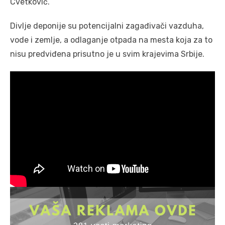
Cvetković.
Divlje deponije su potencijalni zagađivači vazduha,
vode i zemlje, a odlaganje otpada na mesta koja za to
nisu predviđena prisutno je u svim krajevima Srbije.