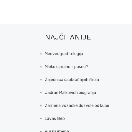
NAJČITANIJE
Medvedgrad trilogija
Mleko u prahu - posno?
Zajednica saobraćajnih škola
Jadran Malkovich biografija
Zamena vozačke dozvole od kuće
Lavaš hleb
Ruska imena