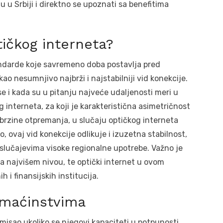
 u Srbiji i direktno se upoznati sa benefitima
tičkog interneta?
ndarde koje savremeno doba postavlja pred
kao nesumnjivo najbrži i najstabilniji vid konekcije.
se i kada su u pitanju najveće udaljenosti meri u
 interneta, za koji je karakteristična asimetričnost
brzine otpremanja, u slučaju optičkog interneta
 ovaj vid konekcije odlikuje i izuzetna stabilnost,
u slučajevima visoke regionalne upotrebe. Važno je
 najvišem nivou, te optički internet u ovom
 i finansijskih institucija.
omaćinstvima
smisao ukoliko se njegovi kapaciteti u potpunosti