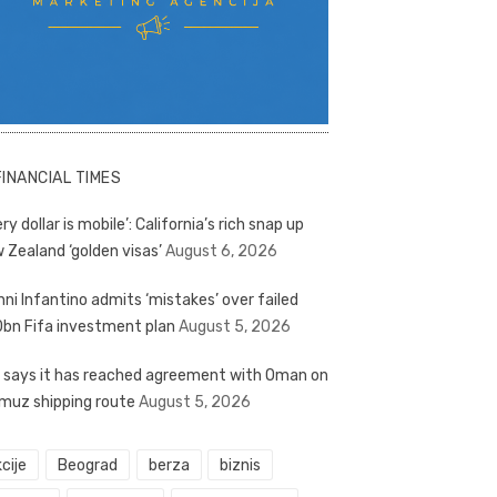
FINANCIAL TIMES
ry dollar is mobile’: California’s rich snap up
 Zealand ‘golden visas’
August 6, 2026
nni Infantino admits ‘mistakes’ over failed
bn Fifa investment plan
August 5, 2026
n says it has reached agreement with Oman on
muz shipping route
August 5, 2026
cije
Beograd
berza
biznis