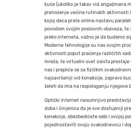
kuće (ukoliko je takav vid angažmana m
prenošenje većine rutinskih aktivnosti i 
kojoj deca prate online nastavu paralel
povodom svojim poslovnih obaveza, te z
preko interneta, važno je da budemo sigu
Moderne tehnologije su nas svojim pro
aktivnosti poput praćenja različitih sa
mreža, te virtuelni svet zaista prestaje
nas i prepliće se sa fizičkim svakodnev
najsavršeniji vid konekcije, zapravo b
želeti da ima na raspolaganju njegove b
Optički internet nesumnjivo predstavlj
doba i činjenica da je sve dostupniji pr
konekcije, obezbedićete sebi i svojoj po
pojednostaviti svoju svakodnevicu i dop