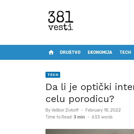
Skip
to
content
home
DRUŠTVO
EKONOMIJA
TECH
TECH
Da li je optički int
celu porodicu?
Posted
By
Velibor Zivkoff
February 18, 2022
on
Time to Read:
3 min
-
633
words