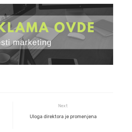
Next
Next
Uloga direktora je promenjena
post: