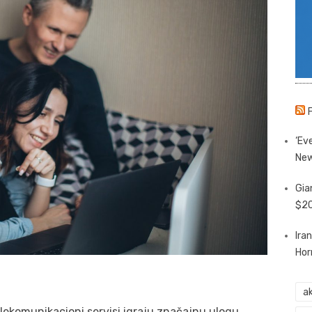
‘Eve
New
Gia
$20
Ira
Hor
ak
komunikacioni servisi igraju značajnu ulogu,