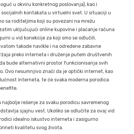
oguć u okviru konkretnog poslovanja), kao i
socijalnih kontakata u virtuelni svet. U situaciji u
no sa roditeljima koji su povezani na mrežu
atim uključujući online kupovine i plaćanje računa
rni u vid konekcije za koji smo se odlučili.
cvatom takođe navikle i na određene zabavne
držaja preko interneta i druženje putem društvenih
 da bude alternativni prostor funkcionisanja svih
no. Ovo nesumnjivo znači da je optički internet, kao
udućnost interneta, te će svaka moderna porodica
enefite.
a najbolje rešenje za svaku porodicu savremenog
edstavlja sjajnu vest. Ukoliko se odlučite za ovaj vid
rodici idealno iskustvo interneta i zasigurno
rineti kvalitetu svog života.