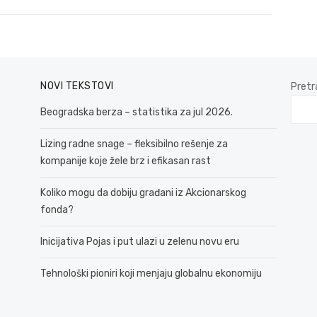
NOVI TEKSTOVI
Pretr
Beogradska berza – statistika za jul 2026.
Lizing radne snage – fleksibilno rešenje za
kompanije koje žele brz i efikasan rast
Koliko mogu da dobiju građani iz Akcionarskog
fonda?
Inicijativa Pojas i put ulazi u zelenu novu eru
Tehnološki pioniri koji menjaju globalnu ekonomiju