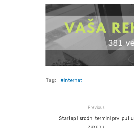
Tag:
internet
Post
Previous
navigation
Previous
Startap i srodni termini prvi put u
post:
zakonu