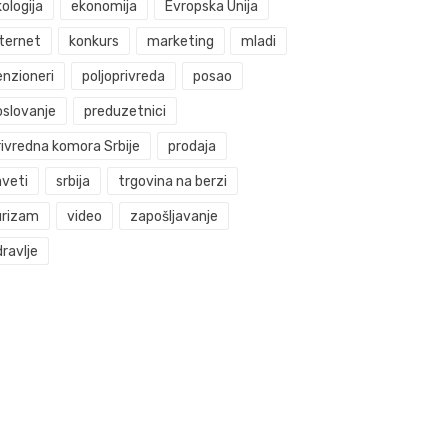
ologija
ekonomija
Evropska Unija
nternet
konkurs
marketing
mladi
enzioneri
poljoprivreda
posao
oslovanje
preduzetnici
rivredna komora Srbije
prodaja
aveti
srbija
trgovina na berzi
urizam
video
zapošljavanje
ravlje