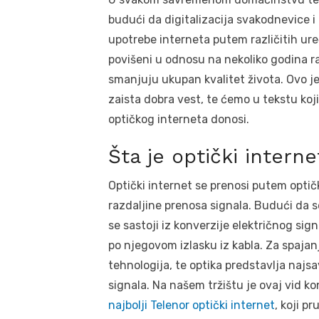
budući da digitalizacija svakodnevice i
upotrebe interneta putem različitih u
povišeni u odnosu na nekoliko godina ra
smanjuju ukupan kvalitet života. Ovo j
zaista dobra vest, te ćemo u tekstu koj
optičkog interneta donosi.
Šta je optički interne
Optički internet se prenosi putem optičko
razdaljine prenosa signala. Budući da s
se sastoji iz konverzije električnog sign
po njegovom izlasku iz kabla. Za spajanj
tehnologija, te optika predstavlja najsa
signala. Na našem tržištu je ovaj vid k
najbolji Telenor optički internet
, koji p