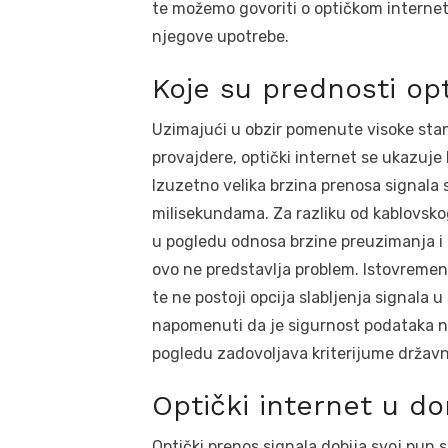
te možemo govoriti o optičkom internetu
njegove upotrebe.
Koje su prednosti op
Uzimajući u obzir pomenute visoke sta
provajdere, optički internet se ukazuje 
Izuzetno velika brzina prenosa signala 
milisekundama. Za razliku od kablovskog
u pogledu odnosa brzine preuzimanja i 
ovo ne predstavlja problem. Istovremeno,
te ne postoji opcija slabljenja signala 
napomenuti da je sigurnost podataka na
pogledu zadovoljava kriterijume državnih
Optički internet u d
Optički prenos signala dobija svoj pun 