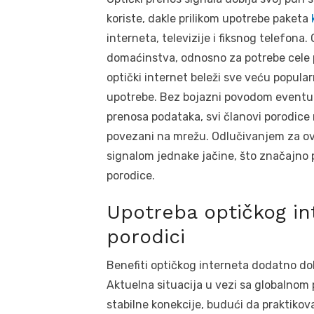
koriste, dakle prilikom upotrebe paketa
interneta, televizije i fiksnog telefona.
domaćinstva, odnosno za potrebe cele p
optički internet beleži sve veću popula
upotrebe. Bez bojazni povodom eventual
prenosa podataka, svi članovi porodice 
povezani na mrežu. Odlučivanjem za ov
signalom jednake jačine, što značajno 
porodice.
Upotreba optičkog in
porodici
Benefiti optičkog interneta dodatno d
Aktuelna situacija u vezi sa globalnom
stabilne konekcije, budući da praktiko