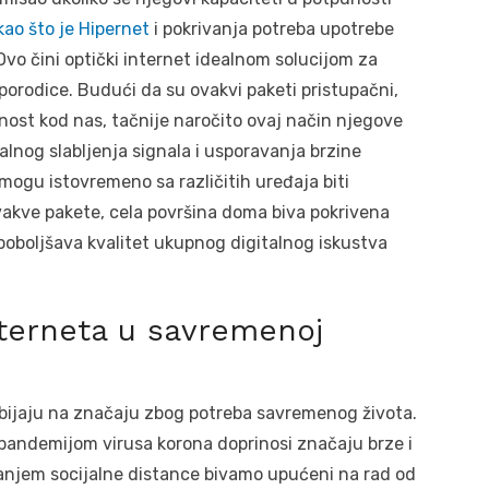
kao što je Hipernet
i pokrivanja potreba upotrebe
 Ovo čini optički internet idealnom solucijom za
orodice. Budući da su ovakvi paketi pristupačni,
rnost kod nas, tačnije naročito ovaj način njegove
nog slabljenja signala i usporavanja brzine
mogu istovremeno sa različitih uređaja biti
akve pakete, cela površina doma biva pokrivena
poboljšava kvalitet ukupnog digitalnog iskustva
terneta u savremenoj
obijaju na značaju zbog potreba savremenog života.
 pandemijom virusa korona doprinosi značaju brze i
vanjem socijalne distance bivamo upućeni na rad od