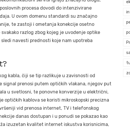
ek
 poslovnih procesa dovodi do intenzivirane
i
ređaja. U ovom domenu standardi su značajno
p
nije, te zastoji i ometanja konekcije osetno
e svakako razlog zbog kojeg je uvođenje optike
p
i sledi navesti prednosti koje nam upotreba
P
s
t?
t
zd
g kabla, čiji se tip razlikuje u zavisnosti od
e signal prenosi putem optičkih vlakana, njegov put
ala u svetlosni, te ponovne konverzije u električni,
e optičkih kablova se koristi mikroskopski precizna
vršeniji vid prenosa internet, TV i telefonskog
onekcije danas dostupan i u ponudi se pokazao kao
ruža izuzetan kvalitet internet iskustva korisnicima,