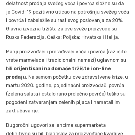
delatnost prodaja svežeg voća i povrća složne su da
je Covid-19 pozitivno uticao na potrošnju svežeg voća
i povrća i zabeležile su rast svog poslovanja za 20%.
Glavna izvozna tržišta za ove sveže proizvode su
Ruska Federacija, Češka; Poljska; Hrvatska i Italija.
Manji proizvođači i prerađivači voća i povrća (različite
vrste marmelada i tradicionalni namazi) uglavnom su
bili
orijentisani na domaće tržište i on-line
prodaju
. Na samom početku ove zdravstvene krize, u
martu 2020. godine, pojedinačni proizvođači povrća
(zelena salata i ostalo rano prolećno povrće) teško su
pogođeni zatvaranjem zelenih pijaca i nametali im
zaključavanje.
Dugoročni ugovori sa lancima supermarketa
definitivno su bili blagoslov za proizvođače kvarljive