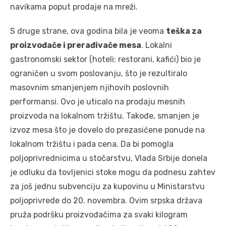
navikama poput prodaje na mreži.
S druge strane, ova godina bila je veoma
teška za
proizvođače i prerađivače mesa
. Lokalni
gastronomski sektor (hoteli; restorani, kafići) bio je
ograničen u svom poslovanju, što je rezultiralo
masovnim smanjenjem njihovih poslovnih
performansi. Ovo je uticalo na prodaju mesnih
proizvoda na lokalnom tržištu. Takođe, smanjen je
izvoz mesa što je dovelo do prezasićene ponude na
lokalnom tržištu i pada cena. Da bi pomogla
poljoprivrednicima u stočarstvu, Vlada Srbije donela
je odluku da tovljenici stoke mogu da podnesu zahtev
za još jednu subvenciju za kupovinu u Ministarstvu
poljoprivrede do 20. novembra. Ovim srpska država
pruža podršku proizvođačima za svaki kilogram