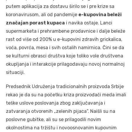
putem aplikacija za dostavu širilo se i pre krize sa
koronavirusom, ali od pandemije
e-kupovina beleži
značajan porast kupaca
i navika ostaje. Lanci
supermarketa i prehrambene prodavnice i dalje beleže
rast od više od 200% u e-kupovini zdravih grickalica,
voća, povrća, mesa i svih ostalih namirnica. Čini se da
se kulturni obrasci društva koje toliko vole društvena
okupljanja i interakcije prilagođavaju novoj normalnoj
situaciji.
Predsednik Udruženja tradicionalnih proizvoda Srbije
rekao je da su na početku kriza proizvođači meda imali
teške uslove poslovanja zbog zaključavanja i
zatvaranja otvorenih „zelenih pijaca“. Naišli su na
poslovne gubitke, ali su se prilagodili novim
okolnostima na tržištu i novoosnovanim kupovnim