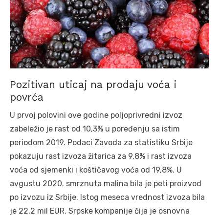
Pozitivan uticaj na prodaju voća i
povrća
U prvoj polovini ove godine poljoprivredni izvoz
zabeležio je rast od 10,3% u poređenju sa istim
periodom 2019. Podaci Zavoda za statistiku Srbije
pokazuju rast izvoza žitarica za 9,8% i rast izvoza
voća od sjemenki i koštičavog voća od 19,8%. U
avgustu 2020. smrznuta malina bila je peti proizvod
po izvozu iz Srbije. Istog meseca vrednost izvoza bila
je 22,2 mil EUR. Srpske kompanije čija je osnovna