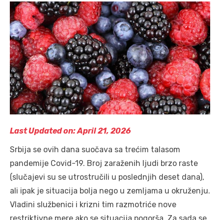
Last Updated on: April 21, 2026
Srbija se ovih dana suočava sa trećim talasom
pandemije Covid-19. Broj zaraženih ljudi brzo raste
(slučajevi su se utrostručili u poslednjih deset dana),
ali ipak je situacija bolja nego u zemljama u okruženju.
Vladini službenici i krizni tim razmotriće nove
restriktivne mere ako se situacija pogorša. Za sada se