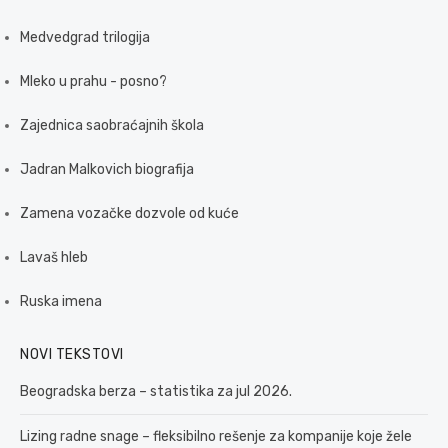
Medvedgrad trilogija
Mleko u prahu - posno?
Zajednica saobraćajnih škola
Jadran Malkovich biografija
Zamena vozačke dozvole od kuće
Lavaš hleb
Ruska imena
NOVI TEKSTOVI
Beogradska berza – statistika za jul 2026.
Lizing radne snage – fleksibilno rešenje za kompanije koje žele