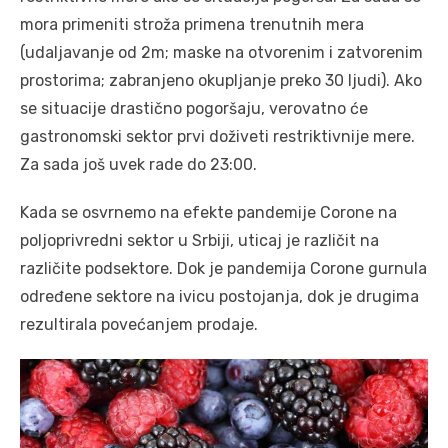
mora primeniti stroža primena trenutnih mera
(udaljavanje od 2m; maske na otvorenim i zatvorenim
prostorima; zabranjeno okupljanje preko 30 ljudi). Ako
se situacije drastično pogoršaju, verovatno će
gastronomski sektor prvi doživeti restriktivnije mere.
Za sada još uvek rade do 23:00.
Kada se osvrnemo na efekte pandemije Corone na
poljoprivredni sektor u Srbiji, uticaj je različit na
različite podsektore. Dok je pandemija Corone gurnula
određene sektore na ivicu postojanja, dok je drugima
rezultirala povećanjem prodaje.