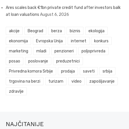
Ares scales back €1bn private credit fund after investors balk
at loan valuations
August 6, 2026
akcije
Beograd
berza
biznis
ekologija
ekonomija
Evropska Unija
internet
konkurs
marketing
mladi
penzioneri
poljoprivreda
posao
poslovanje
preduzetnici
Privredna komora Srbije
prodaja
saveti
srbija
trgovina na berzi
turizam
video
zapošljavanje
zdravlje
NAJČITANIJE