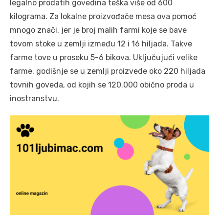
legalno prodatih govedina teška više od 600
kilograma. Za lokalne proizvođače mesa ova pomoć
mnogo znači, jer je broj malih farmi koje se bave
tovom stoke u zemlji između 12 i 16 hiljada. Takve
farme tove u proseku 5-6 bikova. Uključujući velike
farme, godišnje se u zemlji proizvede oko 220 hiljada
tovnih goveda, od kojih se 120.000 obično proda u
inostranstvu.