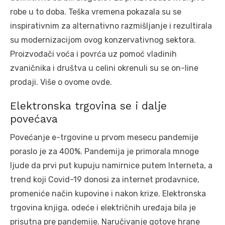
robe u to doba. Teška vremena pokazala su se
inspirativnim za alternativno razmišljanje i rezultirala
su modernizacijom ovog konzervativnog sektora.
Proizvođači voća i povrća uz pomoć vladinih
zvaničnika i društva u celini okrenuli su se on-line
prodaji. Više o ovome ovde.
Elektronska trgovina se i dalje
povećava
Povećanje e-trgovine u prvom mesecu pandemije
poraslo je za 400%. Pandemija je primorala mnoge
ljude da prvi put kupuju namirnice putem Interneta, a
trend koji Covid-19 donosi za internet prodavnice,
promeniće način kupovine i nakon krize. Elektronska
trgovina knjiga, odeće i električnih uređaja bila je
prisutna pre pandemije. Naručivanje gotove hrane