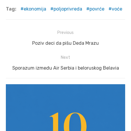
Tag:
ekonomija
poljoprivreda
povrće
voće
Post
Previous
navigation
Previous
Poziv deci da pišu Deda Mrazu
post:
Next
Next
Sporazum između Air Serbia i beloruskog Belavia
post: