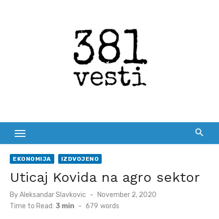
Skip
to
content
EKONOMIJA
IZDVOJENO
Uticaj Kovida na agro sektor
Posted
By
Aleksandar Slavkovic
November 2, 2020
on
Time to Read:
3 min
-
679
words