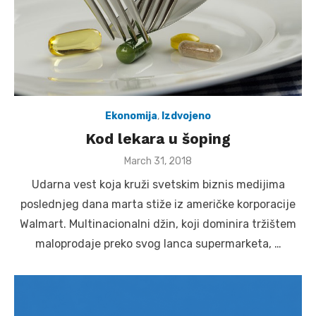
Ekonomija
,
Izdvojeno
Kod lekara u šoping
Posted
March 31, 2018
on
Udarna vest koja kruži svetskim biznis medijima
poslednjeg dana marta stiže iz američke korporacije
Walmart. Multinacionalni džin, koji dominira tržištem
maloprodaje preko svog lanca supermarketa, …