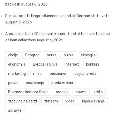
backlash
August 6, 2026
Russia targets Maga influencers ahead of German state vote
August 6, 2026
Ares scales back €1bn private credit fund after investors balk
at loan valuations
August 6, 2026
akcije
Beograd
berza
biznis
ekologija
ekonomija
Evropska Unija
internet
konkurs
marketing
mladi
penzioneri
poljoprivreda
posao
poslovanje
preduzetnici
Privredna komora Srbije
prodaja
saveti
srbija
trgovina na berzi
turizam
video
zapošljavanje
zdravlje