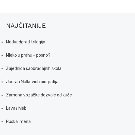
NAJČITANIJE
Medvedgrad trilogija
Mleko u prahu - posno?
Zajednica saobraćajnih škola
Jadran Malkovich biografija
Zamena vozačke dozvole od kuće
Lavaš hleb
Ruska imena