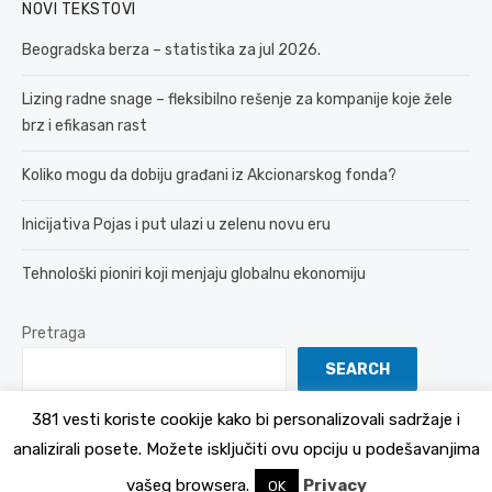
NOVI TEKSTOVI
Beogradska berza – statistika za jul 2026.
Lizing radne snage – fleksibilno rešenje za kompanije koje žele
brz i efikasan rast
Koliko mogu da dobiju građani iz Akcionarskog fonda?
Inicijativa Pojas i put ulazi u zelenu novu eru
Tehnološki pioniri koji menjaju globalnu ekonomiju
Pretraga
SEARCH
381 vesti koriste cookije kako bi personalizovali sadržaje i
analizirali posete. Možete isključiti ovu opciju u podešavanjima
© 2026 381 vesti
Politika Privatnosti
vašeg browsera.
Privacy
OK