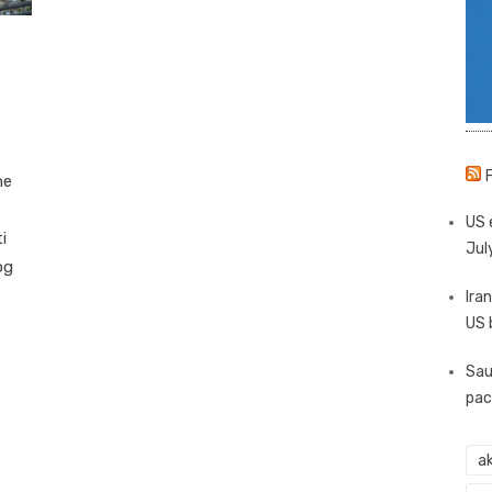
ne
US 
i
Jul
og
Iran
US 
Sau
pac
ak