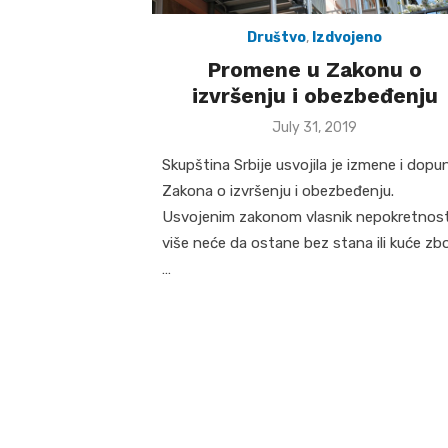
Društvo
,
Izdvojeno
Promene u Zakonu o
izvršenju i obezbeđenju
Posted
July 31, 2019
on
Skupština Srbije usvojila je izmene i dopu
Zakona o izvršenju i obezbeđenju.
Usvojenim zakonom vlasnik nepokretnost
više neće da ostane bez stana ili kuće zb
…