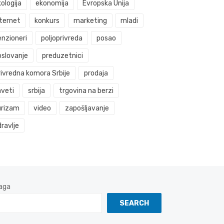
ologija
ekonomija
Evropska Unija
nternet
konkurs
marketing
mladi
enzioneri
poljoprivreda
posao
oslovanje
preduzetnici
rivredna komora Srbije
prodaja
aveti
srbija
trgovina na berzi
urizam
video
zapošljavanje
ravlje
aga
SEARCH