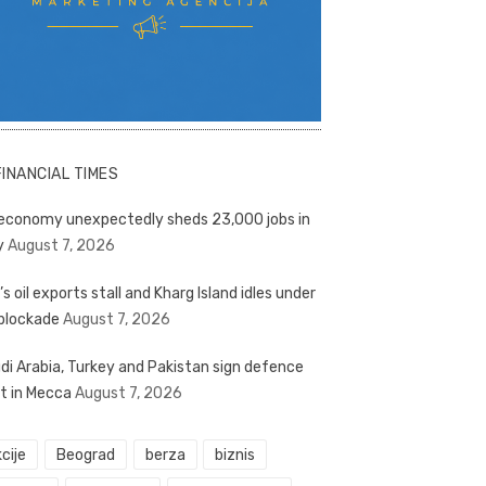
FINANCIAL TIMES
economy unexpectedly sheds 23,000 jobs in
y
August 7, 2026
’s oil exports stall and Kharg Island idles under
blockade
August 7, 2026
di Arabia, Turkey and Pakistan sign defence
t in Mecca
August 7, 2026
cije
Beograd
berza
biznis