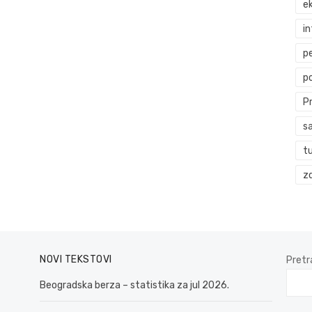
ek
i
p
p
P
s
t
zd
NOVI TEKSTOVI
Pretr
Beogradska berza – statistika za jul 2026.