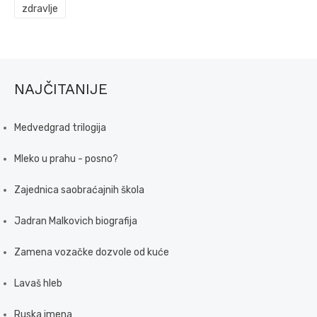
zdravlje
NAJČITANIJE
Medvedgrad trilogija
Mleko u prahu - posno?
Zajednica saobraćajnih škola
Jadran Malkovich biografija
Zamena vozačke dozvole od kuće
Lavaš hleb
Ruska imena