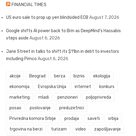
FINANCIAL TIMES
US euro sale to prop up yen blindsided ECB
August 7, 2026
Google shifts AI power back to Brin as DeepMind’s Hassabis
steps aside
August 6, 2026
Jane Street in talks to shift its $11bn in debt to investors
including Pimco
August 6, 2026
akcije
Beograd
berza
biznis
ekologija
ekonomija
Evropska Unija
internet
konkurs
marketing
mladi
penzioneri
poljoprivreda
posao
poslovanje
preduzetnici
Privredna komora Srbije
prodaja
saveti
srbija
trgovina na berzi
turizam
video
zapošljavanje