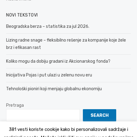
NOVI TEKSTOVI
Beogradska berza – statistika za jul 2026.
Lizing radne snage – fleksibilno rešenje za kompanije koje žele
brz i efikasan rast
Koliko mogu da dobiju građani iz Akcionarskog fonda?
Inicijativa Pojas i put ulazi u zelenu novu eru
Tehnološki pioniri koji menjaju globalnu ekonomiju
Pretraga
SEARCH
381 vesti koriste cookije kako bi personalizovali sadržaje i