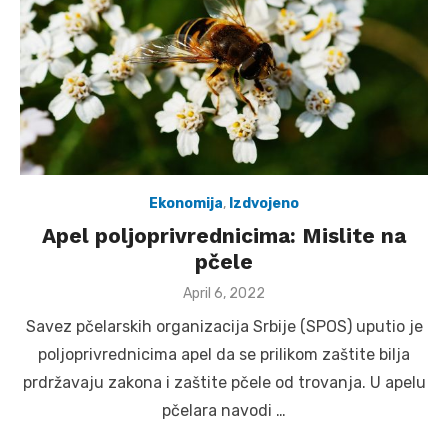
Ekonomija
,
Izdvojeno
Apel poljoprivrednicima: Mislite na
pčele
Posted
April 6, 2022
on
Savez pčelarskih organizacija Srbije (SPOS) uputio je
poljoprivrednicima apel da se prilikom zaštite bilja
prdržavaju zakona i zaštite pčele od trovanja. U apelu
pčelara navodi …