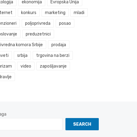
ologija
ekonomija
Evropska Unija
nternet
konkurs
marketing
mladi
enzioneri
poljoprivreda
posao
oslovanje
preduzetnici
rivredna komora Srbije
prodaja
aveti
srbija
trgovina na berzi
urizam
video
zapošljavanje
ravlje
aga
SEARCH