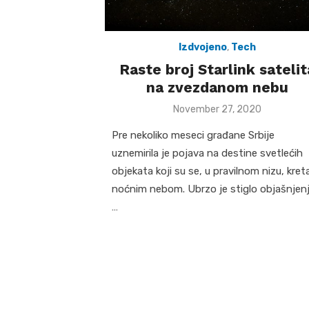
Izdvojeno
,
Tech
Raste broj Starlink satelit
na zvezdanom nebu
Posted
November 27, 2020
on
Pre nekoliko meseci građane Srbije
uznemirila je pojava na destine svetlećih
objekata koji su se, u pravilnom nizu, kreta
noćnim nebom. Ubrzo je stiglo objašnjen
…