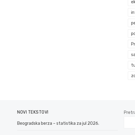
ek
i
p
p
P
s
t
zd
NOVI TEKSTOVI
Pretr
Beogradska berza – statistika za jul 2026.