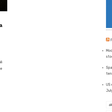
a
Moo
sto
li
Spa
je
ten
US 
Jul
ak