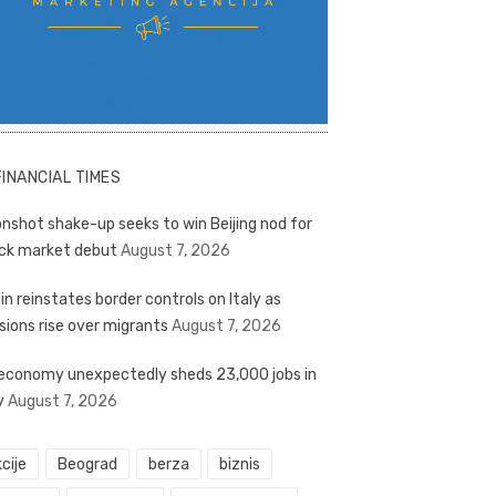
FINANCIAL TIMES
nshot shake-up seeks to win Beijing nod for
ck market debut
August 7, 2026
in reinstates border controls on Italy as
sions rise over migrants
August 7, 2026
economy unexpectedly sheds 23,000 jobs in
y
August 7, 2026
cije
Beograd
berza
biznis