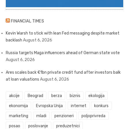
FINANCIAL TIMES
Kevin Warsh to stick with lean Fed messaging despite market
backlash
August 6, 2026
Russia targets Maga influencers ahead of German state vote
August 6, 2026
Ares scales back €1bn private credit fund after investors balk
at loan valuations
August 6, 2026
akcije
Beograd
berza
biznis
ekologija
ekonomija
Evropska Unija
internet
konkurs
marketing
mladi
penzioneri
poljoprivreda
posao
poslovanje
preduzetnici