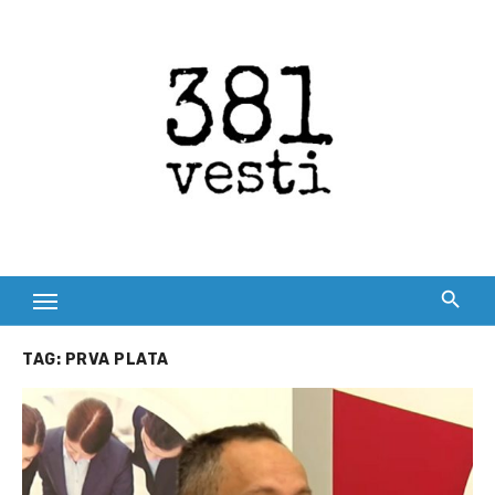
Skip
to
content
TAG:
PRVA PLATA