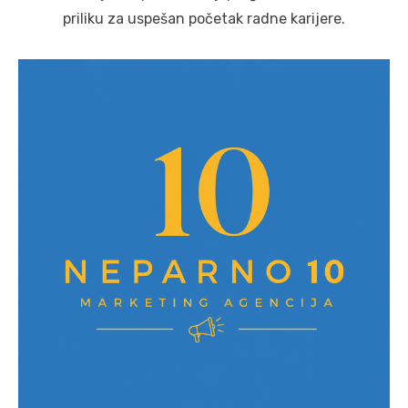
priliku za uspešan početak radne karijere.